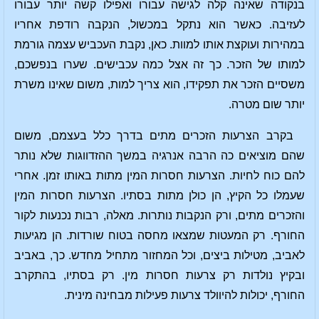
בנקודה שאינה קלה לגישה עבורו ואפילו קשה יותר עבורו
לעזיבה. כאשר הוא נתקל במכשול, הנקבה רודפת אחריו
במהירות ועוקצת אותו למוות. כאן, נקבת העכביש עצמה גורמת
למותו של הזכר. כך זה אצל כמה עכבישים. שערו בנפשכם,
משסיים הזכר את תפקידו, הוא צריך למות, משום שאינו משרת
יותר שום מטרה.
בקרב הצרעות הזכרים מתים בדרך כלל בעצמם, משום
שהם מוציאים כה הרבה אנרגיה במשך ההזדווגות שלא נותר
להם כוח לחיות. הצרעות חסרות המין מתות באותו זמן. אחרי
שעמלו כל הקיץ, הן כולן מתות בסתיו. הצרעות חסרות המין
והזכרים מתים, ורק הנקבות נותרות. מאלה, רבות נכנעות לקור
החורף. רק המעטות שמצאו מחסה בטוח שורדות. הן מגיעות
לאביב, מטילות ביצים, וכל המחזור מתחיל מחדש. כך, באביב
ובקיץ נולדות רק צרעות חסרות מין. רק בסתיו, בהתקרב
החורף, יכולות להיוולד צרעות פעילות מבחינה מינית.