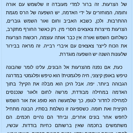
של הצרעות. זה ברור למדי מעובדה זו שלשמש עם אורה
וחומה, המוחזרים על ידי האדמה, יש השפעה של הרס מגמת
ההתרבות. ולכן, כשבא האביב וחום ואור השמש גוברים,
הצרעות מייצרות צאצאים חסרי מין. רק כאשר החורף מתקרב,
כשלחום השמש ואורה אין כבר אותה עוצמה, רוכשות הצרעות
את הכוח לייצר צאצאים עם איברי רבייה. זה מראה בבירור
שלעונות השנה יש השפעה מוגדרת.
כעת, אם נפנה מהצרעות אל הבונים, עלינו לומר שהבונה
טיפש באופן קיצוני, חיה פלגמטית! הוא טיפש ופלגמטי במדרגה
הגבוהה ביותר. יפה. אבל היכן הוא מבלה את הקיץ? בתוך
האדמה במחילה מבודדת, מרשה לחום ולאור שנכנסים
למחילה לחדור לגופו, כך שלמעשה הוא סופג את אור השמש
הקיצית ואת חומה. כשספיגה זו נשלמת בסתיו, הבונה מתחיל
לחפש אחר בונים אחרים, וביחד הם נהיים חכמים. הם
משתמשים בחכמה שאין ברשותם כחיות בודדות. עכשיו,