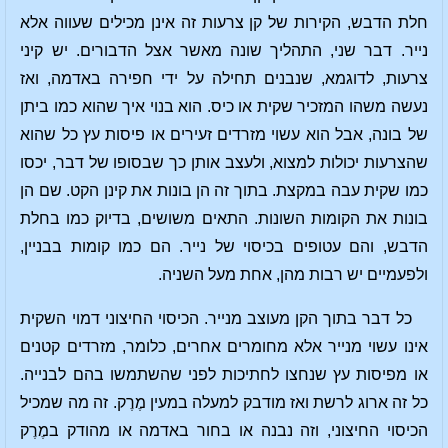
חלת הדבש, הקירות של קן צרעות זה אינן מכילים שעווה אלא
נייר. דבר שני, התהליך שונה מאשר אצל הדבורים. יש קיני
צרעות, לדוגמא, שנבנים תחילה על ידי חפירה באדמה, ואז
נעשה משהו המזכיר שקית או כיס. הוא בנוי איך שהוא כמו ביתן
של בונה, אבל הוא עשוי מזרדים זעירים או פיסות עץ כל שהוא
שהצרעות יכולות למצוא, ולעצב אותן כך שבסופו של דבר, יכסו
כמו שקית עבה במקצת. בתוך זה הן בונות את קינן הקט. שם הן
בונות את הקומות השונות. התאים משושים, בדיוק כמו בחלת
הדבש, והם עטופים בכיסוי של נייר. הם כמו קומות בבניין,
ולפעמיים יש רבות מהן, אחת מעל השניה.
כל דבר בתוך הקן מעוצב מנייר. הכיסוי החיצוני דמוי השקית
אינו עשוי מנייר אלא מחומרים אחרים, כלומר, מזרדים קטנים
או מפיסות עץ שנחצו לחתיכות לפני שהשתמשו בהם לבנייה.
כל זה ארוג לרשת ואז מודבק למעלה במעין מֶרֶק. זה מה שמכיל
הכיסוי החיצוני, וזה נבנה או בחור באדמה או מהודק במֶרֶק