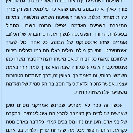
השפעות השמש עדיין נראות בבונה מאולף בכלוב, גם אם אין
צורך לאלף את הבונה, משום שהוא כה פלגמטי, הוא רק צריך
להיות מוחזק בכלוב. כאשר השפעות השמש נחלשות, ובמקום
מתגברת השפעת האדמה, אפילו הבונה השבוי מתחיל
בפעילויות החורף. הוא מנסה לנשוך את חוטי הברזל של הכלוב.
אומרים שזהו אינסטינקט של הבונה. כל אחד יכול להגיד
'אינסטינקט'. זוהי רק מילה. מילים כאלו הם כמו מיכלים ריקים
שלתוכם נמזגת כל הבורוּת. אם מישהו רוצה להסביר משהו כמו
אינסטינקט הוא מגיע לנקודה שבה הוא צריך לומר: זוהי באמת
השמש! רבותי, זה באמת כך. באופן זה, דרך העובדות הטהורות
עצמן, אפשר להכיר ולדעת כיצד הסביבה הקוסמית של האדמה
משפיעה על הישויות החיות.
עכשיו זה כבר לא מפתיע שברנש אמריקני מסוים טוען
שאנשים שנולדים בין דצמבר למרץ הם אינטליגנטים. במקרה
של בני אדם, העניינים נהיו מסובכים למדי. כל דבר באדם נוטה
לקראת היותו חופשי מכל מה שהחיות עדיין תלויות בו. אתם