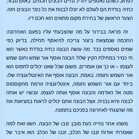
לפתע, כשהם נאספים יחדיו, נהיים הבונים חכמים. באופן טבעי,
כחיה בודדת הם לעולם לא יוכלו לבנות את כל כפר הבונים הזה.
הצעד הראשון של בחירת מקום מתאים הוא חכם דיו.
זה מראה בבירור על מה שהצבעתי עליו בפעם האחרונה:
החכמה שנמצאת ביצור צריכה להיאסף תחילה, בדיוק כפי
שמים נאספים בכד. מה עושה הבונה כחיה בודדת כאשר הוא
חי כנזיר במחילת הקיץ שלו? הבונה אוסף אור שמש וחום שמש
לעצמו – או כך אנו אומרים, משום שכל שאנו יכולים לתפוס הוא
אור השמש וחומה. באמת, הבונה אוסף את האינטליגנציה שלו.
ביחד עם אור השמש וחומה, אינטליגנציה זורמת מהקוסמוס
מטה אל האדמה והבונה אוסף אותה לעצמו. עכשיו יש אותה
לבונה והיא נבנית. אצל הבונה אתם יכולים לראות במציאות את
מה שהצגתי לאחרונה בפניכם בתמונה.
משהו אחר נהייה כעת מובן: זנבו של הבונה. השוו זאת למה
שאמרתי אודות זנבו של הכלב, זנבו של הכלב הוא איבר של