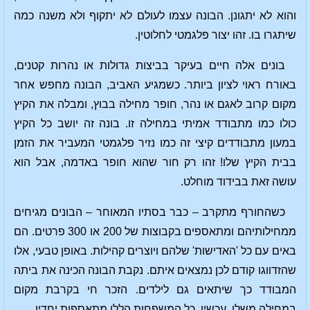
והוא לא יתגונן. הבונה עצמו לעולם לא יתקוף ולא משנה כמה
שיתגרו בו. זהו יצור פלגמטי לחלוטין.
בונים אלה חיים בעיקר בביצות גדולות או נהרות קטנים,
באורח ראוי לציון ביותר. כשמגיע האביב, הבונה מחפש אחר
מקום קרוב לאגם או נהר, חופר מחילה בבוץ, ומבלה את הקיץ
כולו כמו מתבודד אמיתי במחילה זו. בונה זה יושב כל הקיץ
במעון מתבודדים קיצי זה כמו נזיר פלגמטי המעביר את הזמן
בבית הקיץ שלו! זהו רק חור שהוא חופר באדמה, אבל הוא
עושה זאת בבידוד מוחלט.
כשהחורף מתקרב – כבר בסתיו המאוחר – הבונים מגיחים
ממחילותיהם ומתאספים בקבוצות של 200 או 300 פרטים. הם
באים עם כל 'האדישות' שלהם ויוצרים קהילות. באופן טבעי, אלו
שהזדווגו קודם לכן נמצאים איתם. נקבת הבונה הכינה את ביתה
המבודד כך שיתאים גם לילדים. הזכר חי בקרבת מקום
במחילה משלו. עכשיו, כל המשפחות הללו מתאספות יחדיו.