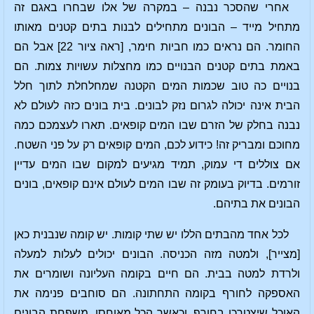
אחרי שהסכר נבנה – במקרה של אלו שבחרו באגם זה
מתחיל מייד – הבונים מתחילים לבנות בתים קטנים מאותו
החומר. הם נראים כמו חביות חימר, [ראה ציור 22] אבל הם
באמת בתים קטנים הבנויים כמו מחצלות עשויות צמות. הם
בנויים כה טוב שכמות המים הקטנה שמחלחלת לתוך חלל
הבית אינה יכולה לגרום נזק לבונים. בית בונים כזה לעולם לא
נבנה בחלק של הזרם שבו המים קופאים. תארו לעצמכם כמה
מחוכם ומבריק זה! כידוע לכם, המים קופאים רק על פני השטח.
אם צוללים די עמוק, תמיד מגיעים למקום שבו המים עדיין
זורמים. בדיוק בעומק זה שבו המים לעולם אינם קופאים, בונים
הבונים את בתיהם.
לכל אחד מהבתים הללו יש שתי קומות. יש קומה שנבנית כאן
[מצייר], ולמטה מזה הכניסה. הבונים יכולים לעלות למעלה
ולרדת למטה בבית. הם חיים בקומה העליונה ושומרים את
האספקה לחורף בקומה התחתונה. הם סוחבים פנימה את
האוכל שיצטרכו בחורף, וכאשר הכל מאוחסן, משפחת הבונים