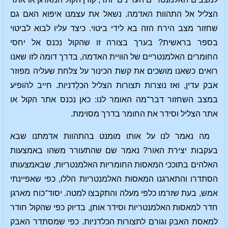
הצליל אל התהוות האדמה. נשאל את עצמנו איפוא האם גם
שחזור מצב הירח הזה בא לידי ביטוי. כיצד עליו לבוא לביטוי
בספר בראשית? בערך בצורה זו שהקול נכנס אל יחסי
החומרים האלמנטריים של הוויית האדמה, בדרך דומה לזו שאנו
רואים כשאנו מושכים את קשת הכינור על צלחת שעליה מפוזר
אבק עדין, ואז נוצרות תצורות הצליל הכלָדניות. חייב להופיע
במצב השחזור דבר־מה האומר לנו: כאן נכנס אתר הקול או
אתר הצליל וסידר את החומר בדרך מסוימת.
מה נאמר לנו על אותו מומנט בהתהוות אדמתנו שבא
בעקבות יצירת האור? נאמר שם שהתעורר משהו באמצעות
האלהים בתוככי המאסות החומריות האלמנטריות, שבאמצעותו
הסתדרו והתארגנו המאסות האלמנטריות הללו, כפי שאפיינתי
אמש, בעת שזרמו כלפי מעלה והתקבצו למטה. יסוד־כוח מארגן
חדר למאסות האלמנטריות וסידר אותן, בדיוק כפי שהקול חודר
למאסת האבק וגורם לתצורות הכלדניות. כפי שמסתדר האבק