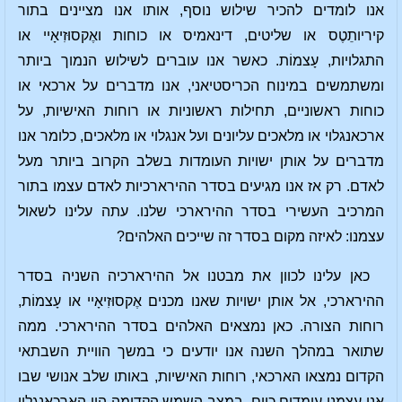
אנו לומדים להכיר שילוש נוסף, אותו אנו מציינים בתור
קיריותֵטֶס או שליטים, דינאמיס או כוחות ואֶקסוּזִיאָיי או
התגלויות, עָצמוֹת. כאשר אנו עוברים לשילוש הנמוך ביותר
ומשתמשים במינוח הכריסטיאני, אנו מדברים על ארכאי או
כוחות ראשוניים, תחילות ראשוניות או רוחות האישיות, על
ארכאנגלוי או מלאכים עליונים ועל אנגלוי או מלאכים, כלומר אנו
מדברים על אותן ישויות העומדות בשלב הקרוב ביותר מעל
לאדם. רק אז אנו מגיעים בסדר ההירארכיות לאדם עצמו בתור
המרכיב העשירי בסדר ההירארכי שלנו. עתה עלינו לשאול
עצמנו: לאיזה מקום בסדר זה שייכים האלהים?
כאן עלינו לכוון את מבטנו אל ההירארכיה השניה בסדר
ההירארכי, אל אותן ישויות שאנו מכנים אֶקסוּזִיאָיי או עָצמוֹת,
רוחות הצורה. כאן נמצאים האלהים בסדר ההירארכי. ממה
שתואר במהלך השנה אנו יודעים כי במשך הוויית השבתאי
הקדום נמצאו הארכאי, רוחות האישיות, באותו שלב אנושי שבו
אנו עצמנו עומדים כיום. במצב השמש הקדומה היו הארכאנגלוי