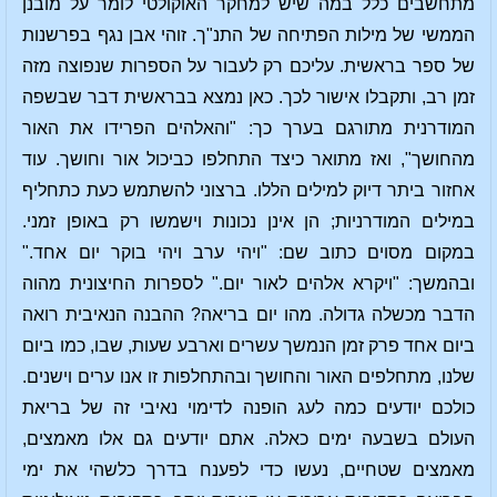
מתחשבים כלל במה שיש למחקר האוקולטי לומר על מובנן
הממשי של מילות הפתיחה של התנ"ך. זוהי אבן נגף בפרשנות
של ספר בראשית. עליכם רק לעבור על הספרות שנפוצה מזה
זמן רב, ותקבלו אישור לכך. כאן נמצא בבראשית דבר שבשפה
המודרנית מתורגם בערך כך: "והאלהים הפרידו את האור
מהחושך", ואז מתואר כיצד התחלפו כביכול אור וחושך. עוד
אחזור ביתר דיוק למילים הללו. ברצוני להשתמש כעת כתחליף
במילים המודרניות; הן אינן נכונות וישמשו רק באופן זמני.
במקום מסוים כתוב שם: "ויהי ערב ויהי בוקר יום אחד."
ובהמשך: "ויקרא אלהים לאור יום." לספרות החיצונית מהוה
הדבר מכשלה גדולה. מהו יום בריאה? ההבנה הנאיבית רואה
ביום אחד פרק זמן הנמשך עשרים וארבע שעות, שבו, כמו ביום
שלנו, מתחלפים האור והחושך ובהתחלפות זו אנו ערים וישנים.
כולכם יודעים כמה לעג הופנה לדימוי נאיבי זה של בריאת
העולם בשבעה ימים כאלה. אתם יודעים גם אלו מאמצים,
מאמצים שטחיים, נעשו כדי לפענח בדרך כלשהי את ימי