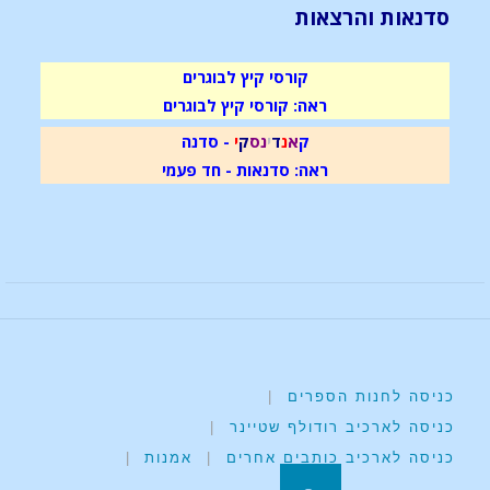
סדנאות והרצאות
קורסי קיץ לבוגרים
ראה: קורסי קיץ לבוגרים
ק
א
נ
ד
י
נ
ס
ק
י
- סדנה
ראה: סדנאות - חד פעמי
כניסה לחנות הספרים
|
כניסה לארכיב רודולף שטיינר
|
כניסה לארכיב כותבים אחרים
|
אמנות
|