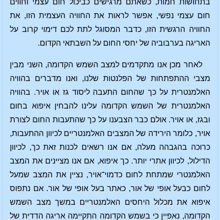
בתחושות חמות, כשאתם מרגישים כביכול חום עצמי וחווים
חום עצמי נפשי, אפשר לראות את החוויה העצמית הזו, את
החוויה הרגשית הזו, כדבר המסוגל לתת לכם דימוי קרוב על
האריגה בערבוביה של יחסי החום על השבתאי הקדום.
לאחר מכן אנו מתקדמים למצב השמש הקדומה, השני מבין
מצבי ההתפתחות של הפלנטות שלנו, ואנו מדברים בהוויה
האלמנטרית על כך שהחום התעבה ליסוד גז או אויר. בהוויה
האלמנטרית של השמש הקדומה עלינו להבחין איפוא בחום
ובגז, או אויר. אולם כבר הצבענו על כך שהתעבות החום לצורת
אויר, כלומר הירידה של המצבים האלמנטריים לכיוון ההתעבות,
כרוכה בהגבהה מעלה, אם אנו רשאים לכנות זאת כך, לכיוון
הדילול, לכיוון אתרי יותר. כך איפוא, אם אנו מציינים את המצב
האלמנטרי שמתחת לחום כדמוי־אויר, נציין את המצב שמעל
לחום כבעל אופי של אור, כאתר בעל אופי של אור. אם נתפוס
איפוא את מכלול היחסים האלמנטריים במשך מצב השמש
הקדומה, נאפיין כי בשמש הקדומה התקיימה אריגה הדדית של