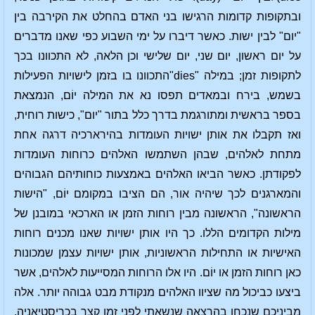
ובתקופות קדומות הרגישו בני האדם בהחלט את הקירבה בין
"יום" לבין ישות. כאשר דיברו על ימי השבוע כפי שאנו מדברים
על יום ראשון, יום שני, יום שלישי וכן הלאה, לא התכוונו בכך
לתקופות זמן; במילה "dies"התכוונו בו בזמן לישויות הפעילות
בשמש, בירח ובמאדים תפסו נא את המילה יוֹם, הנמצאת
בספר בראשית ומתורגמת בדרך כלל בתור "יום", כישות רוחית,
ואז תקבלו את אותן ישויות העומדות בהירארכיה דרגה אחת
מתחת לאלהים, שבהן השתמשו האלהים כרוחות העומדות
לפקודתן. כאשר הביאו האלהים באמצעות כוחותיהם הגבוהים
והמארגנים לכך שיהיה אור, הם הציבו במקומם יוֹם, "הישות
הראשונה", הראשונה מבין רוחות הזמן או הארכאי במובנן של
מילות הקדומים הללו. כך היו אותן ישויות שאנו מכנים רוחות
האישיות או התחילות הראשוניות, אותן ישויות עצמן שמכונות
כאן רוחות הזמן או יוֹם. היו אלו הרוחות המסייעות לאלהים, אשר
ביצעו כביכול מה שציוו האלהים מנקודת מבט גבוהה יותר. אלה
מביניכם שנכחו בהרצאה שנשאתי לפני זמן קצר בכריסטיאניה,