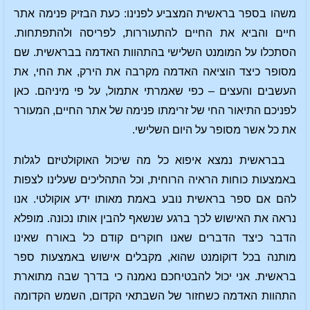
משהו בספר בראשית המצביע לפנינו: כעת הבזיק פנימה אתר
חיים והביא את החיים להתעוררות, לפריסה ולהתפתחות.
הסתכלו על המומנט השלישי בהתהוות האדמה בבראשית. שם
מסופר כיצד הוציאה האדמה מקרבה את הירק, את החי, את
העשבים והעצים – כפי שאמרתי אתמול, על פי מיניהם. כאן
לפניכם התיאור החי של זרימתו פנימה של אתר החיים, המעורר
את כל אשר מסופר על היום השלישי.
בבראשית נמצא איפוא כל מה שיכול האוקולטיזם לגלות
באמצעות כוחות הראיה הרוחית, וכל התהליכים שעלינו לצפות
להם אם ספר בראשית נובע באמת מאותו ידע אוקולטי. אנו
נראה את האישוש לכך ברגע שנשאף להבין אותו נכונה. מופלא
הדבר כיצד הדברים שאנו חוקרים קודם כל באורח שאינו
מותנה בכל דוקומנט שהוא, מקבלים אישוש באמצעות ספר
בראשית. אני יכול להבטיחכם נאמנה כי בדרך שבה מתוארת
התהוות האדמה כשחזור של השבתאי הקדום, השמש הקדומה