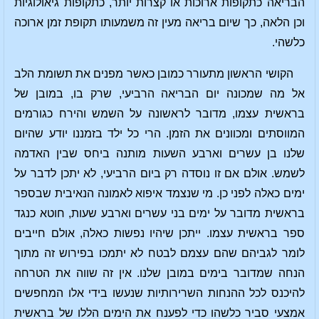
הבריאה כתקופות ארוכות או קצרות יותר, כתקופות גיאולוגיות
וכן הלאה, כך שיום בריאה מעין זה משמעותו תקופת זמן ארוכה
כלשהי.
הקושי הראשון מתעורר כמובן כאשר מפנים את תשומת הלב
אל מה שמכונה יום הבריאה הרביעי, שרק בו, במובן של
בראשית עצמו, מדובר לראשונה על השמש והירח כגורמים
המווסתים ומכוונים את הזמן. הרי כל ילד בזמננו יודע שהיום
שלנו בן עשרים וארבע השעות מותנה ביחס שבין האדמה
לשמש. אולם אם זו נוסדה רק ביום הרביעי, לא יתכן לדבר על
ימים כאלה לפני כן. מי שנצמד איפוא לאמונה הנאיבית שבספר
בראשית מדובר על ימים בני עשרים וארבע שעות, חוטא כנגד
ספר בראשית עצמו. ייתכן שיהיו נפשות כאלה, אולם חייבים
לומר לגביהם שהם עצמם לבטח לא יתמכו בפירוש זה מתוך
הנחה שמדובר בימים במובן שלנו. אין זה שווה את הטרחה
להיכנס לכל ההנחות השרירותיות שנעשו בידי אלו המחפשים
אמצעי סביר כלשהו כדי לפענח את הימים הללו של בראשית