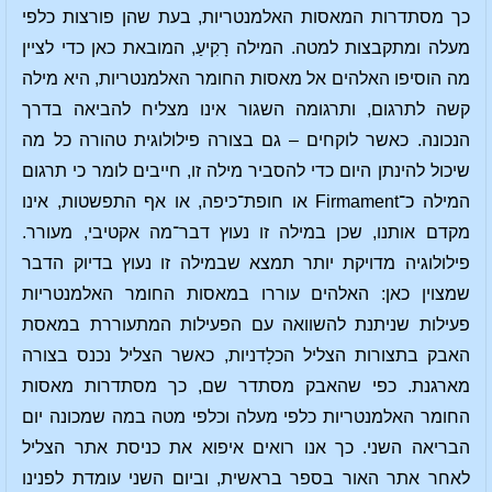
כך מסתדרות המאסות האלמנטריות, בעת שהן פורצות כלפי
מעלה ומתקבצות למטה. המילה רָקִיעַ, המובאת כאן כדי לציין
מה הוסיפו האלהים אל מאסות החומר האלמנטריות, היא מילה
קשה לתרגום, ותרגומה השגור אינו מצליח להביאה בדרך
הנכונה. כאשר לוקחים – גם בצורה פילולוגית טהורה כל מה
שיכול להינתן היום כדי להסביר מילה זו, חייבים לומר כי תרגום
המילה כ־Firmament או חופת־כיפה, או אף התפשטות, אינו
מקדם אותנו, שכן במילה זו נעוץ דבר־מה אקטיבי, מעורר.
פילולוגיה מדויקת יותר תמצא שבמילה זו נעוץ בדיוק הדבר
שמצוין כאן: האלהים עוררו במאסות החומר האלמנטריות
פעילות שניתנת להשוואה עם הפעילות המתעוררת במאסת
האבק בתצורות הצליל הכלָדניות, כאשר הצליל נכנס בצורה
מארגנת. כפי שהאבק מסתדר שם, כך מסתדרות מאסות
החומר האלמנטריות כלפי מעלה וכלפי מטה במה שמכונה יום
הבריאה השני. כך אנו רואים איפוא את כניסת אתר הצליל
לאחר אתר האור בספר בראשית, וביום השני עומדת לפנינו