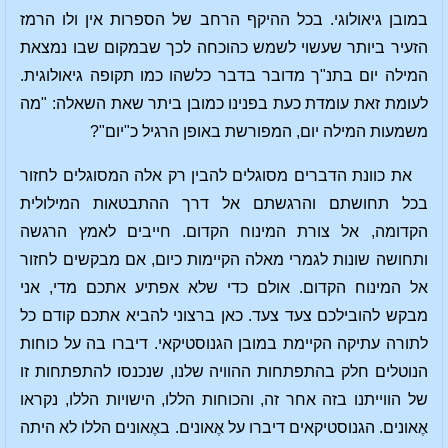
במובן גיאולוגי. בכל ההיקף הרחב של הספרות אין ולו הרמז
הזעיר ביותר שעשוי לשמש כהוכחה לכך שבמקום שבו נמצאת
המילה יום בתנ"ך מדובר בדבר כלשהו כמו תקופה גיאולוגית.
לעומת זאת עומדת כעת בפנינו כמובן ביתר שאת השאלה: "מה
משמעות המילה יום, המפורשת באופן הרגיל כ"יום"?
את כוונת הדברים מסוגלים להבין רק אלה המסוגלים לחזור
בכל תחושתם והרגשתם אל דרך ההתבטאות המילולית
הקדומה, אל צורת המינוח הקדום. חייבים לאמץ הרגשה
ותחושה שונות לגמרי מאלה הקיימות כיום, אם מבקשים לחזור
אל המינוח הקדום. אולם כדי שלא אפתיע אתכם מדי, אני
מבקש להובילכם צעד צעד. כאן ברצוני להביא אתכם קודם כל
לתורה עתיקה הקיימת במובן הגנוסטיקאי. דיברו בה על כוחות
הנוטלים חלק בהתפתחות ההוויה שלנו, שנכנסו להתפתחות זו
של הווייתנו בזה אחר זה, והכוחות הללו, הישויות הללו, נקראו
אֶאונים. הגנוסטיקאים דיברו על אֶאונים. באֶאונים הללו לא היתה