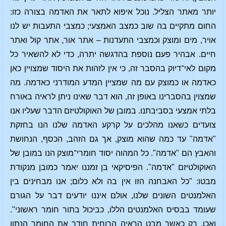
יותר מאתר הצליל. נוכל איפוא לתאר את האדמה בצורה כזו:
החום מתקיים בה שוב כמצב האמצעי; כמצבי התעבות יש לנו
אויר, מים ומוצק וכמצבי התעדנות – אתר אור, אתר קול ואתר
חיים. אבהיר פעם נוספת בהדגשה יתרה, כדי לא להשאיר כל
מקום לאי־דיוק בהסבר זה, כי אין לזהות את היסוד שמצויין כאן
כאדמה או כמוצק עם מה שמציין המדע המודרני כאדמה. מה
שמצוין בהסברינו באופן זה, הוא דבר שאינו ניתן לראיה באורח
בלתי אמצעי בסביבתנו. במובן של האוקולטיזם הדבר שעליו אנו
צועדים כשאנו מהלכים על קרקע האדמה שלנו הנו בחזקת
"אדמה" עד כמה שהוא מוצק, אך גם הזהב, הכסף, הנחושת
והאבץ הם "אדמה". כל המהוה יסוד חומרי־מוצק הנו במובן של
האוקולטיזם "אדמה". הפיסיקאי בן זמננו יאמר כמובן מנקודת
מבטו: "כל האבחנה הזו אין בה ולא כלום; אנו מבחינים בין
האלמנטים השונים שלנו, אולם איננו יודעים דבר על הגורם
שעומד בבסיס האלמנטים הללו, כביכול בתור חומר ראשוני".
ואכן, רק כאשר מבט הראיה הרוחית חודר את החומר הנתון