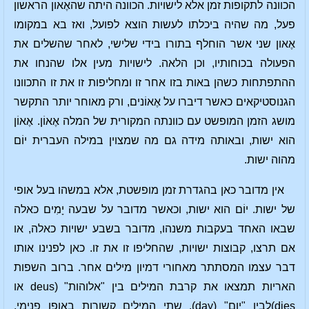
הכוונה לתקופות זמן אלא לישויות. הכוונה היתה שהאֶאון הראשון
פעל, מה שהיה ביכלתו לעשות הוצא לפועל, ואז בא במקומו
אֶאון שני אשר הוחלף בתורו בידי שלישי, לאחר שהשלים את
הפעולה בכוחותיו, וכן הלאה. לישויות מעין אלו שהנחו את
ההתפתחות כשהן באות בזו אחר זו ומחליפות זו את זו התכוונו
הגנוסטיקאים כאשר דיברו על אֶאוֹנים, ורק מאוחר יותר התקשר
מושג הזמן המופשט עם כוונתה המקורית של המלה אֶאוֹן. אֶאוֹן
הוא ישות, ובאותה מידה גם מה שמצוין במילה העברית יוֹם
מהוה ישות.
אין מדובר כאן בהגדרת זמן מופשטת, אלא במשהו בעל אופי
של ישות. יוֹם הוא ישות, וכאשר מדובר על שבעה יָמִים כאלה
שבאו האחד בעקבות משנהו, מדובר בשבע ישויות כאלה, או
אם תרצו, קבוצות ישויות, שהחליפו זו את זו. כאן לפנינו אותו
דבר עצמו המסתתר מאחורי דמיון מילים אחר. ברוב השפות
האריות תמצאו את קרבת המילים בין "אלוהות" (deus או
dies)לבין "יום" (day). שתי המילים קשורות באופן פנימי,