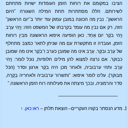
הציבו במקומם את רוחות הזמן העומדות ישויות מתחתם
לשירותם. הללו מסתתרות תחת המילה השגורה "היום
הראשון". נבין מה הכוונה במובן עמוק עוד יותר ב"יום הראשון"
הזה, רק אם נבין מה עומד בקרבתו של המשפט הזה: וָיְהִי עֵרֶב
וָיְהִי בֹקֶר יום אֶחָד. כאן הופיעה איפוא הראשונה מבין רוחות
הזמן, ועובדה זו מתקשרת עם מה שניתן לתאר כמצב מתחלף
של עֵרֶב ובֹקֶר. עֵרֶב אינו מה שמובן כערב ו־בֹקֶר אינו מה שמובן
כבוקר. אם נרצה למצוא להן מילים חלופיות, נוכל לומר: וָיְהִי
עֵרֶב ותהי ערבוביה, ולאחר מכן היה בֹקֶר ארגון וסדר (הכל
מבוקר). עלינו לומר איפוא: "ותשרור ערבוביה ולאחריה בַקָרָה,
סדר והרמוניה, ובכך מיצתה את פעילותה רוח הזמן הראשונה."
—————————————
מדע הנסתר בקוויו העקריים– הוצאת תלתן –
ראו כאן
.
↑