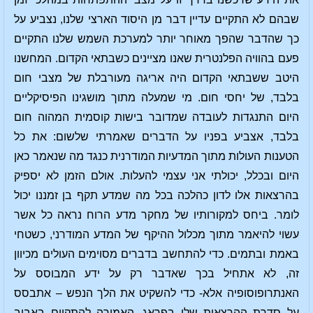
שבהם לא התקיים עדיין דבר מן היסוד הארצי שלנו, נצביע על
כך שהדבר שהפך מאוחר יותר למערכת השמש שלנו התקיים
פעם בהוויה הפלנטרית שאנו מציינים כשבתאי הקדום. המחשנו
היטב ששבתאי הקדום היה אריגה מעורבלת של מצבי חום
בלבד, של יחסי חום. מי שמעלה מתוך מושגינו הפיסיקליים
היום התנגדות לעובדה שמדובר בישות קוסמית המהוה חום
בלבד, אצביע בפניו על הדברים שאמרתי שלשום: את כל
הטענות העולות מתוך המדעיות המודרנית כנגד מה שנאמר כאן
היום ובכלל, יכולתי אני עצמי להעלות. אולם הזמן לא יספיק
בהרצאות אלו לדון כהלכה בכל מה שמדע תקף בן זמננו יכול
לומר. ביחס למקורותיו של מחקר מדע הרוח נראה כל אשר
עשוי להיאמר מתוך מכלול ההיקף של המדע המודרני, כשטחי
באמת ובתמים. כדי להתחשב בדברים מסוימים העולים מכיוון
זה, לא אתחיל בכך שאדבר רק על ידע המבוסס על
האנתרופוסופיה אלא- כדי להשקיט את הלך הנפש – אתבסס
על סדרת ההרצאות שלי בפראג, האמורה להתקיים באביב