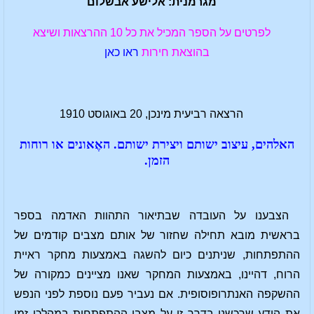
מגרמנית: אלישע אבשלום
לפרטים על הספר המכיל את כל 10 ההרצאות ושיצא
בהוצאת חירות
ראו כאן
הרצאה רביעית מינכן, 20 באוגוסט 1910
האלהים, עיצוב ישותם ויצירת ישותם. האֶאונים או רוחות
הזמן.
הצבענו על העובדה שבתיאור התהוות האדמה בספר
בראשית מובא תחילה שחזור של אותם מצבים קודמים של
ההתפתחות, שניתנים כיום להשגה באמצעות מחקר ראיית
הרוח, דהיינו, באמצעות המחקר שאנו מציינים כמקורה של
ההשקפה האנתרופוסופית. אם נעביר פעם נוספת לפני הנפש
את הידע שרכשנו בדרך זו על מצבי ההתפתחות במהלכי זמן