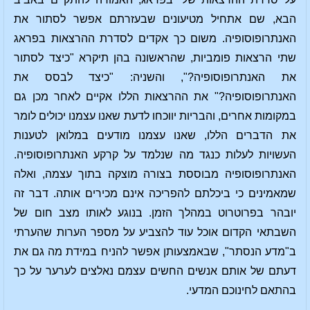
הבא, שם אתחיל מטיעונים שבעזרתם אפשר לסתור את
האנתרופוסופיה. משום כך אקדים לסדרת ההרצאות בפראג
שתי הרצאות פומביות, שהראשונה בהן תיקרא "כיצד לסתור
את האנתרופוסופיה?", והשניה: "כיצד לבסס את
האנתרופוסופיה?" את ההרצאות הללו אקיים לאחר מכן גם
במקומות אחרים, והבריות יווכחו לדעת שאנו עצמנו יכולים לומר
את הדברים הללו, שאנו עצמנו מודעים במלואן לטענות
העשויות לעלות כנגד מה שנלמד על קרקע האנתרופוסופיה.
האנתרופוסופיה מבוססת בצורה מוצקה בתוך עצמה, ואלה
שמאמינים כי ביכלתם להפריכה אינם מכירים אותה. דבר זה
יובהר בפרוטרוט במהלך הזמן. בנוגע לאותו מצב חום של
השבתאי הקדום אוכל עוד להצביע על מספר הערות שהערתי
ב"מדע הנסתר", שבאמצעותן אפשר להניח במידת מה גם את
דעתם של אותם אנשים החשים עצמם נאלצים לערער על כך
בהתאם לחינוכם המדעי.