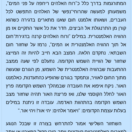
המתורגמות בדרך כלל כ"רוח האלהים ריחפה על פני המים",
משמעותן למעשה שהרוחי־נפשי של האלהים התפשט לכל
העברים, ושאותו אלמנט חום שאנו מתארים בדגירה כשהוא
קורן מן התרנגולת אל הביצים, חדר את כל אשר התקיים אז מן
ההוויה האלמנטרית. במילים "ורוח האלהים קרנה בדגירת־חום
אל תוך ההוויה האלמנטרית או המים", נרמז על שחזור חום
השבתאי. נתקדם הלאה. המצב הבא חייב להיות זה המייצג
שחזור של הוויית השמש הקדומה. נתעלם לפי שעה ממצב
ההתעבות שבהוויה האלמנטרית של השמש, מן הגורם שנעשה
מתוך החום לאוויר, ונתמקד בגורם שהופיע כהתעדנות, כאלמנט
האור. ניקח איפוא את העובדה שבמהלך השמש הקדומה פרץ
האור לחלל הקוסמי שלנו, ואז פריצת האור תהיה שחזור מצב
השמש הקדומה בהתהוות האדמה. עובדה זו ניתנת במילים
בעלות עצמת הקדומים: "ויאמר אלהים: יהי אור! ויהי אור."
השחזור השלישי אמור להתרחש בצורה זו שבכל הנוגע
למצבים האלמנטריים העדינים יותר, קורן הקול המארגן או אתר