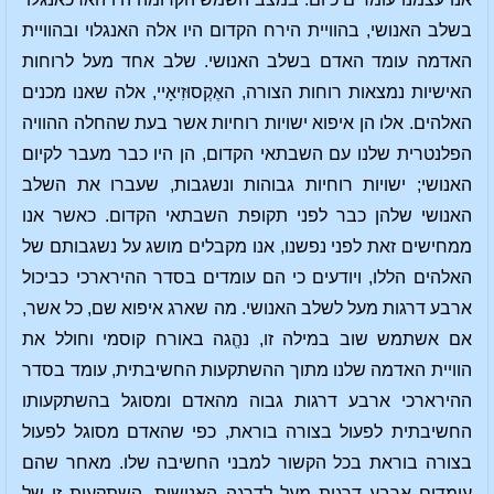
בשלב האנושי, בהוויית הירח הקדום היו אלה האנגלוי ובהוויית
האדמה עומד האדם בשלב האנושי. שלב אחד מעל לרוחות
האישיות נמצאות רוחות הצורה, האֶקְסוּזִיאָיי, אלה שאנו מכנים
האלהים. אלו הן איפוא ישויות רוחיות אשר בעת שהחלה ההוויה
הפלנטרית שלנו עם השבתאי הקדום, הן היו כבר מעבר לקיום
האנושי; ישויות רוחיות גבוהות ונשגבות, שעברו את השלב
האנושי שלהן כבר לפני תקופת השבתאי הקדום. כאשר אנו
ממחישים זאת לפני נפשנו, אנו מקבלים מושג על נשגבותם של
האלהים הללו, ויודעים כי הם עומדים בסדר ההירארכי כביכול
ארבע דרגות מעל לשלב האנושי. מה שארג איפוא שם, כל אשר,
אם אשתמש שוב במילה זו, נהֱגה באורח קוסמי וחולל את
הוויית האדמה שלנו מתוך ההשתקעות החשיבתית, עומד בסדר
ההירארכי ארבע דרגות גבוה מהאדם ומסוגל בהשתקעותו
החשיבתית לפעול בצורה בוראת, כפי שהאדם מסוגל לפעול
בצורה בוראת בכל הקשור למבני החשיבה שלו. מאחר שהם
עומדים ארבע דרגות מעל לדרגה האנושית, השתקעות זו של