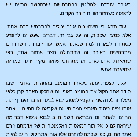
באורח עובדתי לחלוטין ההתרחשות שבהקשר מסוים יש
לתפסה כשחזור הוויית הירח הקדום.
עוד תראו כי השחזורים אינם יכולים להתרחש בבת אחת,
אלא כמעין שכבות, זה על גבי זה. דברים שעשויים להופיע
כסתירה לכאורה למה שנאמר אמש, עוד יובהרו. השחזורים
מתרחשים באורח זה שבתחילה נוצר שחזור אחד, כפי
שתיארתי אותו כעת, ואז מתרחש שחזור מקיף יותר, כמו זה
שתיארתי אמש.
עלינו לצפות עתה שלאחר המומנט בהתהוות האדמה שבו
סידר אתר הקול את החומר באופן זה שחלקו האחד קרן כלפי
מעלה וחלקו השני התקבץ למטה, יבוא לביטוי הדבר העדין יותר,
אותו ציינו כיסוד הארצי המהותי, זה שקראנו לו החיים – אתר
החיים. לאחר יום הבריאה השני חייב לבוא איפוא דבר־מה
שיראה לנו כי אל תוך המאסות האלמנטריות של אדמתנו זורם
אתר החיים, כפי שבתחילה זרם אליו אור ואתר קול. חייב להיות