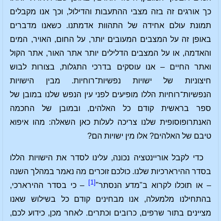
כך אורגים זה בזה מצבי ההתעבות והדילול, וכך אנו מקבלים
תמונת עולם אחידה של התהוות אדמתנו. כשאנו מדברים
באופן זה על המצבים המעובים יותר, על החום, האויר, המים
והאדמה, או על המצבים הדלילים יותר אתר האור, אתר הקול
ואתר החיים – אנו עוסקים בדרכי התגלות, בצורות לבוש
חיצוניות של ישויות נפשיות־רוחיות. מבין הישויות
הנפשיות־רוחיות הללו מופיעים לפני עין הנפש שלנו במובן של
ספר בראשית קודם כל האלהים, ובמובן של החכמה
האנתרופוסופית שלנו צריכה לעלות כאן השאלה: מהו איפוא
טיבם של האלהים? אלו מין ישויות הם?
כדי לקבל אוריינטציה נכונה, עלינו לסדר את הישויות הללו
בסדר ההירארכיות שלנו. כולכם זוכרים מה נאמר במהלך השנה
[1]
– או תוכלו לקרוא ב"מדע הנסתר"
– כי בסדר ההירארכי,
בהתחילנו מלמעלה, אנו מבחינים קודם כל בשילוש שאנו
מציינים בתור שרפים, כרובים וכתרים. לאחר מכן, כידוע לכם,