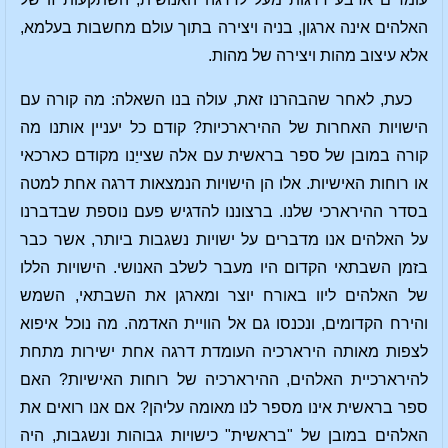
האלהים אינה ארגון, בניה ויצירה בתוך עולם מחשבות בעלמא,
אלא עיצוב מהות ויצירה של מהות.
כעת, לאחר שהבהרנו זאת, עולה בנו השאלה: מה קורה עם
הישויות האחרות של ההירארכיות? קודם כל יעניין אותנו מה
קורה במובן של ספר בראשית עם אלה שצייַנו מקודם כארכאי
או רוחות האישיות. אלו הן הישויות הנמצאות דרגה אחת למטה
בסדר ההירארכי שלנו. ברצוננו להדגיש פעם נוספת שבדברנו
על האלהים אנו מדברים על ישויות נשגבות ביותר, אשר כבר
בזמן השבתאי הקדום היו מעבר לשלב האנושי. הישויות הללו
של האלהים ליוו באורח יוצר ומארגן את השבתאי, השמש
והירח הקדומים, ונכנסו גם אל הוויית האדמה. מה נוכל איפוא
לצפות מאותה הירארכיה העומדת דרגה אחת ישירות מתחת
להירארכיית האלהים, ההירארכיה של רוחות האישיות? האם
ספר בראשית אינו מספר לנו מאומה עליהן? אם אנו רואים את
האלהים במובן של "בראשית" כישויות גבוהות ונשגבות, היה