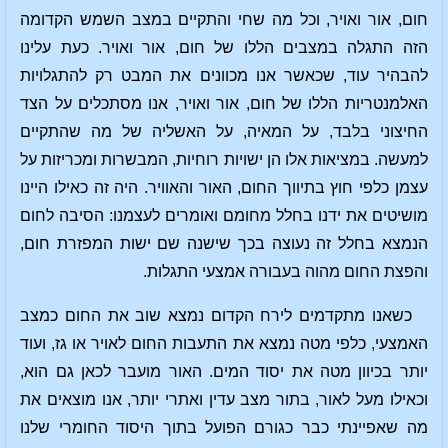
חום, אור ואויר, וכל מה שחי והתקיים במצב השמש הקדומה
הזה התגלה במצבים הללו של חום, אור ואויר. כעת עלינו
להבהיר עוד, שכאשר אנו מכוונים את המבט רק להתגלויות
האלמנטריות הללו של חום, אור ואויר, אנו מסתכלים על הצד
החיצוני בלבד, על המאיה, על האשליה של מה שהתקיים
למעשה. במציאות אלו הן ישויות רוחיות, המבשרות ומכריזות על
עצמן כלפי חוץ בתיווך החום, האור והאוויר. היה זה כאילו היינו
מושיטים את ידנו בחלל מחומם ואומרים לעצמנו: הסיבה לחום
הנמצא בחלל זה נעוצה בכך שישנה שם ישות המפזרת חום,
והפצת החום מהוה בעבורה אמצעי התגלות.
כשאנו מתקדמים לירח הקדום נמצא שוב את החום כמצב
האמצעי, כלפי מטה נמצא את התעבות החום לאויר או גז, ועוד
יותר בכיוון מטה את יסוד המים. האור מועבר לכאן גם הוא,
וכאילו מעל לאור, בתור מצב עדין ואתרי יותר, אנו מוצאים את
מה שאפיינתי כבר כגורם הפועל בתוך היסוד החומרי שלנו