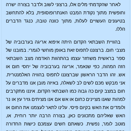
לאחר שהקדמתי מלים אלו, ברצוני לשוב ולדבר בצורה ישרה
וחופשית מתוך נקודת המבט האנתרופוסופית, בלא להתחשב
בטיעונים העשויים לעלות, מתוך כוונה טובה, כנגד הדברים
הללו.
בהוויית השבתאי הקדום היתה איפוא אריגה בערבוביה של
מצבי חום. ברצוננו לתפוס זאת באופן מוחשי לגמרי. במובנו של
ספר בראשית משחזר עצמו בהתהוות האדמה מצב השבתאי
הזה המהוה, כפי שנאמר, אריגה בערבוביה של יחסי חום או
אש. זהו הדבר הראשון שברצוננו לתפוס בהוויה האלמנטרית.
אני מבקש מכם לשים לב לשאלה, באיזה מובן אנו מדברים על
חום במצב קיום כה גבוה כמו השבתאי הקדום. איננו מתקרבים
למהות שאנו מציינים כחום או אש אם אנו מציתים גזיר עץ או נר
ולומדים את האש בקיום פיסי. עלינו לתאר לעצמנו את החום או
האש שאליהם מתכוונים כאן, בצורה הרבה יותר רוחית, או,
מוטב לומר, נפשית. כשאתם חשים עצמכם כישות החדורה