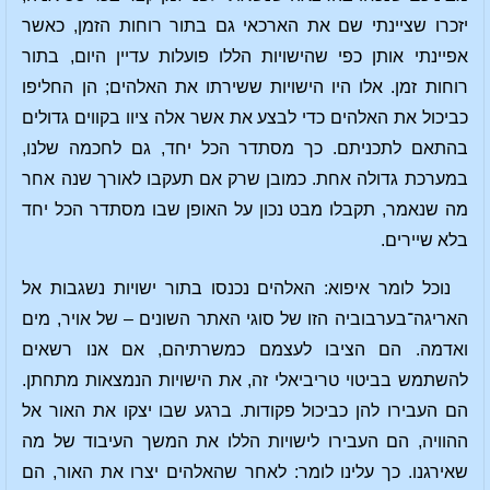
יזכרו שציינתי שם את הארכאי גם בתור רוחות הזמן, כאשר
אפיינתי אותן כפי שהישויות הללו פועלות עדיין היום, בתור
רוחות זמן. אלו היו הישויות ששירתו את האלהים; הן החליפו
כביכול את האלהים כדי לבצע את אשר אלה ציוו בקווים גדולים
בהתאם לתכניתם. כך מסתדר הכל יחד, גם לחכמה שלנו,
במערכת גדולה אחת. כמובן שרק אם תעקבו לאורך שנה אחר
מה שנאמר, תקבלו מבט נכון על האופן שבו מסתדר הכל יחד
בלא שיירים.
נוכל לומר איפוא: האלהים נכנסו בתור ישויות נשגבות אל
האריגה־בערבוביה הזו של סוגי האתר השונים – של אויר, מים
ואדמה. הם הציבו לעצמם כמשרתיהם, אם אנו רשאים
להשתמש בביטוי טריביאלי זה, את הישויות הנמצאות מתחתן.
הם העבירו להן כביכול פקודות. ברגע שבו יצקו את האור אל
ההוויה, הם העבירו לישויות הללו את המשך העיבוד של מה
שאירגנו. כך עלינו לומר: לאחר שהאלהים יצרו את האור, הם