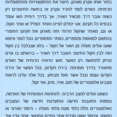
בתור אותו עקרון מארגן, היוצר את ההתקשרויות וההתפצלויות
הכימיות. האדם לומד להכיר עקרון זה בחושיו החיצוניים רק
כשזה עובר דרך מכשיר האויר, אך בדרך רוחית הוא עומד
בבסיס כל הקיום. אנו יכולים לציינו כאתר הצליל או אתר הקול,
או גם, מאחר שהקול הרוחי הזה מארגן את הקיום החומרי
בהתאם למאסות ומספרים, כאתר המספרים. נוכל לומר איפוא
שאנו עולים מעלה מן האור אל הקול – בלא שנבלבל בין הקול
הזה לבין הקול החיצוני העובר דרך האויר – בראותנו בו גורם
הניתן לתחושה רק כאשר חוש הראיה הרוחית של האדם
מתעורר בדרך מסוימת. בירח הקדום, בכל המצוי על הירח
הקדום עצמו ובכל אשר פעל מבחוץ, בכל אלה עלינו לראות
מצבים אלמנטריים של חום, אויר, מים, אור וקול.
כשאנו עולים למצב הרביעי, להתהוות המהותית של האדמה,
נוספות התעבות חדשה והתעדנות חדשה של המצבים
האלמנטריים הללו כלפי מטה וכלפי מעלה – היסוד הארצי או
המוצק, והיסוד שאנו מכנים אתר החיים הממשי, אתר עדין עוד