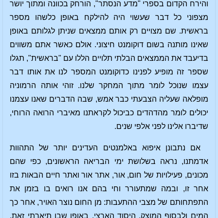
והירח הקדום בספרי "מדע הנסתר", הורחק בכוונה ומתוך יושר
מצפוני כל דבר שעשוי היה להילקח באופן כלשהו מספר
בראשית. שם מצויים רק אותם ממצאים שניתן לגלותם באופן
שאינו מותנה בשום דוקומנט חיצוני. אולם כאשר אתם משווים
בדיעבד את הממצאים הבלתי תלויים הללו עם "בראשית", תגלו
שספר זה מופיע לפנינו כדוקומנט המספר לנו את אותו דבר
עצמו שנוכל לומר מתוך המחקר שלנו. זוהי אותה הרמוניה
מופלאה שעליה הצבעתי כבר אמש, שבה הדברים שאנו עצמנו
יכולים לומר מהדהדים כביכול לקראתנו מאיברי הרואה הרוחי,
שדיברו אלינו לפני אלפי שנים.
אם נתבונן איפוא באלמנטים העדינים יותר של התהוות
אדמתנו, נראה בשלושת ימי הבריאה הראשונים, כפי שהם
מכונים, פעילויות של חום, אור, אתר אור ואתר חיים הבאות בזו
אחר זו, ובמה שמתעורר וחי בהם אנו רואים בו בזמן את
התפתחותם של מצבי ההתעבות: מן החום נוצר האויר, אחר כך
המים ולבסוף המוצק, היסוד הארצי, באופן שבו תיארתי זאת.