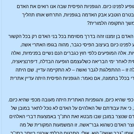
מופיע לפנינו כיום. הגופניות הפיסית שבה אנו רואים את האדם
 בטרם הוטבע אבק האדמה בגופניות, התרחש אותו תהליך
במשך התקופה הלמורית?
 האדם בן זמננו זהה בדרך מסוימת בכל בני האדם רק בכל הקשור
 לפנינו כיום בעיצוב הפיסי כגבר, מהוה בגופו האתרי אשה,
ות. אלה המופיעים כלפי חוץ כגברים הנם נשיים בפנימיות, ואלה
ית לאחר ימי הבריאה כשלעצמם הופיעה הבדלה, דיפרנציאציה,
 זו – ההתפלגות לגבר ואשה – לא התקיימה עדיין. שם היתה
 בכלל בתמונה, אם נאמר: הגופניות הפיסית היתה עדיין אתרית
כפי שהיא כיום, והגופניות האתרית היתה מעובה מכפי שהיא כיום.
, כי את עבודתם של האלהים על האדם לא נוכל לתאר במובן של
 אדם שנוצר במובן שבו מבטא זאת התנ"ך באמצעות דברי האלהים
 נוצר האדם כשהוא גבר־אשה. זו המשמעות המקורית של מה
תו "גבר ואשה" הוא, אולי, התרגום הבלתי אורגני ביותר בתנ"ך.