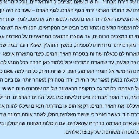
ו של הירח מבחוץ – הישות שאנו מציינים כיהוה־אלהים. נוכל לומר 
ו של החומר הארצי־ירחי בגוף האדם. לגוף האדם – שעד כה היה גו
ת הנשיפה האלוהית והאדם נעשה לנפש חיה, או מוטב לומר ישות חיה
ולה ועצומה קולעים ומתאימים הביטויים המקראיים. הפניתי את תשו
יותו במצבים הרוחיים, עד שנוצרו התנאים המתאימים על האדמה עצמה,
ד מוקדם יותר מרוחיותו לגופניות, במשך התהליך שעליו דובר במה שמ
וארות לנו ככאלה שחיות בספֵרת האויר והמים. כיצד מתוארת איפוא י
 כה קולעת, עד שהאדם המודרני יכול ללמוד כאן הרבה בכל הנוגע לבחירה
ם החמישי אל חומרי האדמה, הפכו לישויות חיות, כלומר למה שאנו כיו
למעלה במעין מאגר של רוחיות, ירדו מטה רק מאוחר יותר. גם ביום ה
ל האדמה. כלומר גם בתקופה הראשונה של מה שמכונה היום השישי א
מה, היה הופך מבחינה פיסית לישות כמו בעלי החיים הארציים. תחילה
יכלסו את האויר והמים. רק אז הופיעו בהדרגה תנאים שיכלו להוות 
דרת הוד, כאשר נאמר כי ישויות האלהים החלו, לאחר אותה תמונה שת
פוא אדם האדמה בדרך זו שהאלהים, עם היכולות השונות שהתחלקו בינ
כל מטרה משותפת של קבוצת אלהים.