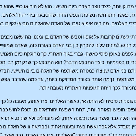
י מדויק יותר, כיצד נוצר האדם ביום השישי. הוא לא היה אז כפי שהוא 
יותר, כאשר התרחשה נשיפת הנפש החיה שהוטבעה בידי יהוה־אלהים.
ידי האלהים. מה היה איפוא טיבו של האדם שהאלהים הביאוּ לקיום 
י לעתים קרובות על אופיו וטבעו של האדם בן זמננו. מה שאנו מכנים
 הנוגע למינים עלינו להבחין בין בני האדם באורח כזה, שאדם שמופיע
לפנינו באופן פיסי כאשה, גברי בגוף האתרי. כך מחולקת כיום האנושי
ריים בפנימיות. כיצד התבצע הדבר? הוא התבצע כך שרק זמן רב יחס
ותם בני אדם שנוצרו כמטרה משותפת של האלהים ביום השישי, הבדלה
ות משותפת. נדַמה אותה בצורה המדויקת ביותר, עד כמה שהדבר אפשרי
בתמורה לכך היתה הגופניות האתרית מעובה יותר.
 גופניות פיסית לא היתה אז, כאשר האלהים יצרו אותה, מעובה כל כך 
יסי הופיעו מאוחר יותר, תחת השפעת יהוה־אלהים. תוכלו לחוש כבר
שהיו אלה גבר ואשה בעת ובעונה אחת, לא מובדלים ולא שונים. אותו
יין מובדל אלא גבר ואשה בעת ובעונה אחת, ובבריאה זו של האלהים
בספרי תנ"ך מודרניים בתור: "והאלהים יצרו את האדם, גבר ואשה." או