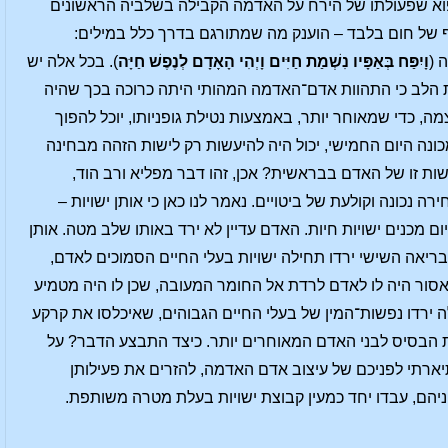
איפוא שפעולתו של הירח על האדמה הקבילה בשלביה הראשונים
ף של חום בלבד – הוענק מה שמתורגם בדרך כלל במילים:
 (
וָיִפַּח בְּאַפָּיו נִשְׁמַת חַיִּים וָיְהִי הָאָדָם לְנֶפֶשׁ חַיָּה
). בכל אלה יש
מת הלב כי התהוות אדם־האדמה המהותי היתה כרוכה בכך שהיה
 כדי שמאוחר יותר, באמצעות נטילת גופניותו, יוכל להפוך
כונה היום החמישי, יכול היה להיעשות רק לישות הזהה מבחינה
שות זו של האדם בבראשית? אכן, זהו דבר מפליא ורב הוד,
 נכונה וקולעת של ביטויים. נאמר לנו כאן כי אותן ישויות –
ם מכנים ישויות חיות. האדם עדיין לא ירד באותו שלב מטה. אותן
בריאה השישי ירדו תחילה ישויות בעלי החיים הסמוכים לאדם,
סור היה לו לאדם לרדת אל החומר המעובה, שכן לו היה מטמיע
 ירדו נפשות־המין של בעלי החיים הגבוהים, שאיכלסו את קרקע
את הבסיס לבני האדם המאוחרים יותר. כיצד התבצע הדבר? על
יארתי לפניכם של עיצוב אדם האדמה, להזרים את פעילותן
יהם, עבדו יחד כמעין קבוצת ישויות בעלת מטרה משותפת.