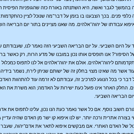
בהמשך לגבר ואשה, היא השתנתה באורח כזה שהגופניות הפיסית המעו
כלפי פנים. בכך הצבענו בו בזמן על דבר־מה שנוכל לציין כהתקדמות
איפוא עבודתו של יהוה־אלהים. מה שאנו מציינים בתור יום הבריאה הש
 על היום השביעי. על יום הבריאה השביעי הזה נאמר לנו, שעבודתם
 הסיפור? אנו תופסים אותו נכון במובנו של מדע הרוח, רק כאשר בר
דמותם ליהוה־אלהים. אולם את יהוה־אלהים אל לנו לתפוס כמכלול ש
וד אשר מה שאינו מצוי בחלק זה של ישותם שניתן לירח, נשמר בידיה
דבר כי בכל הנוגע למרכיב זה, עבודתם לא זרמה עוד להתהוות האד
. החלק האחר אינו פועל כעת ישירות על האדמה; הוא משרת את האב
ום הבריאה השביעי.
גורם חשוב נוסף. אם כל אשר נאמר כעת הנו נכון, עלינו לתפוס את אד
בצורה אתרית ורכה יותר. יש לנו איפוא קו ישר מן האדם שהיה עדיין 
ל של האדם האתרי. אם מבקשים איפוא לתאר את אדם־יהוה, שעבר לא