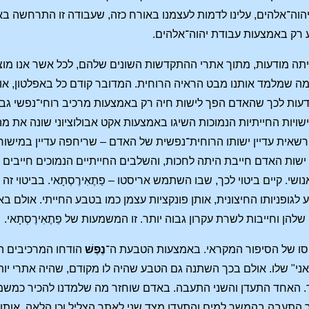
הוה־אלהים, עלינו לדמות לעצמנו באורח כזה, שעבודה זו התרחשה באיזו
 רק באמצעות עבודת יהוה־אלהים.
 היתה מודעות, מתוך אתרי ההתקדשות השונים שלהם, לכל אשר אנו מוצא
ה שמלמד אותנו מבט הראיה הרוחית. המדובר קודם כל באפלטון, אולם
דעות לכך שהאדם הפך לישות חיה רק באמצעות מרכיב רוחי־נפשי גבוה
שויות החייתיות הנמוכות השיגו באמצעות אקט אבולוציוני שונה את מה
 רשאית עדיין ישותו הרוחית־נפשית של האדם – שריחפה עדיין במישו
ישות האדם חייבת היתה לחכות, והשלבים החייתיים הנמוכים חייבים 
י. קיים ביטוי לכך, שבו השתמש אריסטו – פַתֶאִירֶסְתָאי. בביטוי 
 לגופניותו החיצונית, אותן פונקציות עצמן כמו בטבע החייתי. אולם ב
להן וחייבות לשרת עקרון גבוה יותר. זו המשמעות של פַתֶאִירֶסְתָאי.
יסו של הסיפור המקראי. באמצעות הטבעת ה־
נֶפֶשׁ
הודחו המרכיבים ה
י" שלו. אולם בכך השתנה גם הטבע שהיה לו מקודם, שהיה אתרי יותר,
תר. האחד התעדן והשני התעבה. באדם שוחזר מה שלמדנו להכיר כמשמע
יר התעבה בהמשך למים והתעדן מצד שני לאתר הצליל וכן הלאה. או