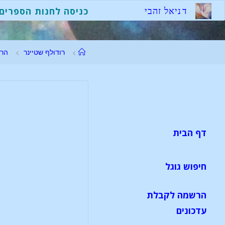
ד
נ
י
א
ל
ז
ה
ב
י
כניסה לחנות הספרים
רודולף שטיינר
הר
דף הבית
חיפוש גוגל
הרשמה לקבלת
עדכונים