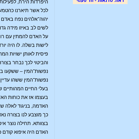
היפרדות הירח, לפעילות
לכל אשר תיארנו כהטמעת
יהוה־אלהים נפח באדם א
לשים לב באיזו מידה גד
על האדם להמתין עם רוח
לישות בשלה. לו היה יור
פיסית לאותן ישויות המת
והביטוי לכך נבחר בצורה
נפשות־המין – ששקעו ביו
נפשות־המין ששהו עדיין 
בעלי החיים המהותיים ש
בעצמו אז את כוחות האד
האדמה, בניגוד לאלה שא
כך מוצבע לנו בצורה נא
בצוותא. תחילה נוצר אי
האדם היה איפוא קודם 