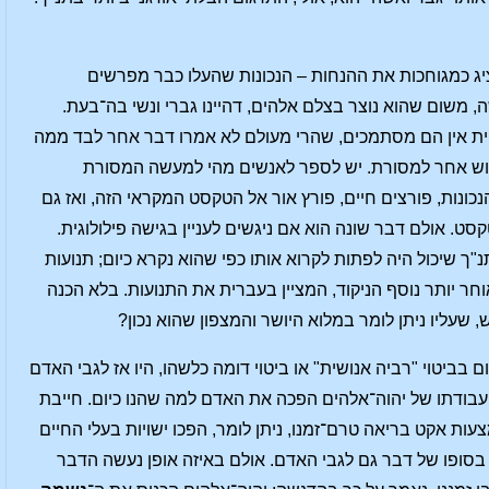
הציג כמגוחכות את ההנחות – הנכונות שהעלו כבר מפרשים
, משום שהוא נוצר בצלם אלהים, דהיינו גברי ונשי בה־בעת.
ית אין הם מסתמכים, שהרי מעולם לא אמרו דבר אחר לבד ממה
ירוש אחר למסורת. יש לספר לאנשים מהי למעשה המסורת
נות, פורצים חיים, פורץ אור אל הטקסט המקראי הזה, ואז גם
. אולם דבר שונה הוא אם ניגשים לעניין בגישה פילולוגית.
"ך שיכול היה לפתות לקרוא אותו כפי שהוא נקרא כיום; תנועות
אוחר יותר נוסף הניקוד, המציין בעברית את התנועות. בלא הכנה
שעליו ניתן לומר במלוא היושר והמצפון שהוא נכון?
ביטוי "רביה אנושית" או ביטוי דומה כלשהו, היו אז לגבי האדם
ק עבודתו של יהוה־אלהים הפכה את האדם למה שהנו כיום. חייבת
ות אקט בריאה טרם־זמנו, ניתן לומר, הפכו ישויות בעלי החיים
בסופו של דבר גם לגבי האדם. אולם באיזה אופן נעשה הדבר