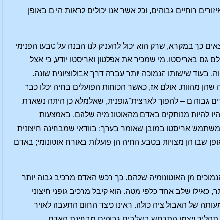
רים רוחיים גבוהים, וכל אשר אנו יכולים לראות היום באופן
ים כך במקרא, שרק הוא יכול להעניק לנו הבנה על טבעו הפנימי
 גם באריסטו. מי שמכיר את אפלטון ואריסטו יודע, כי אצל
, בעוד שישותו הנמוכה יותר עברה דרך אבולוציונית שונה.
 שהן מהוות. אולם אז, כאשר הכוחות הפועלים בחיה יכלו כבר
רים גבוהים – להפוך לארצית־גופנית, שאלמלא כן היתה נשארת
היו להיות מנותקים באדם מהאוטונומיה שלהם, באמצעות
זה משתמש אריסטו במובן שאומר בערך: בוודאי שמבחינה חיצונית
אופן שבו הן מצויות בטבע החיה הן פועלות באורח אוטונומי; באדם
נמוכים מן האוטונומיה שלהם. כך רכש האדם מרכיב גבוה יותר
 כאילו שלב אחד כלפי מטה. הוא קיבל מרכיב גופני חיצוני
ותה של האבולוציה כולה. ראינו כיצד החום התעבה לאויר
תו תהליך עצמו התרחש בשלבים גבוהים מבחינת האדם.