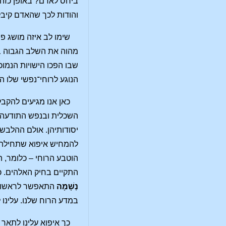
ביחס לאדם? באופן כזה 
והודות לכך שהאדם קיבל
שימו לב איזה מושג פ
מהוה את השלב הגבוה בי
שבו הפכו הישויות הנמו
הנוגע לרוחי־נפשי שלו הוכ
כאן אנו מגיעים להקב
השכלית ובנפש התודעה. א
יסודותיהן. אולם ההלבש
להמחיש איפוא שתחילה נו
הוטבע הרוחי – כלומר, 
התקיים בחיק האלהים. כ
נְשָׁמָה
התאפשר לראשונה
במדע הרוח שלנו. עלינו
כך איפוא עלינו לתאר