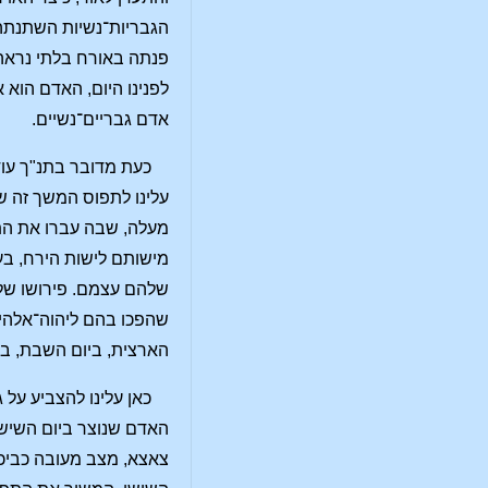
הגבריות־נשיות השתנתה 
פנתה באורח בלתי נראה 
לפנינו היום, האדם הוא 
אדם גבריים־נשיים.
כעת מדובר בתנ"ך עוד
עלינו לתפוס המשך זה של
מעלה, שבה עברו את התק
מישותם לישות הירח, בע
שלהם עצמם. פירושו של 
שהפכו בהם ליהוה־אלהים
הארצית, ביום השבת, בי
כאן עלינו להצביע על 
האדם שנוצר ביום השישי 
צאצא, מצב מעובה כביכו