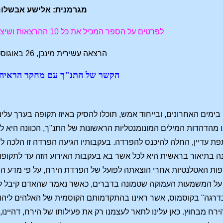
מגרמנית: אלישע אבשלו
לפרטים על הספר המכיל את כל 10 ההרצאות ושיצא בהוצאת חירות
הרצאה עשירית מינכן, 26 באוגוסט 1910
הקשר של התנ"ך עם מחקר הראיה 
ימים האחרונים, ובייחוד אמש, תוכלו להסיק באיזו תקופה בערך עלינ
מהדהדות המילים המונומנטליות הראשונות של התנ"ך, הכוונה היא לא
 עדיין, החלה להיכנס להפרדה. בעקבותיו הגיעה הפרדה זו הלכה
ה בתיאור בראשית היא לכל אשר בא בעקבות האירוע הזה עד לתקופות
ות האטלנטיות אחרי הוצאתה לפועל של הפרדת הירח, על פי מדע הרו
על המשמעות העמוקה שטמונה בדברים, כאשר נאמר שהאדם קיבל לגופנ
גה" בקוסמוס, אשר ראינו בהתקדמותם הקוסמית של האלהים ליהוה־א
ירח מבחוץ. כאן עלינו לתאר לעצמנו רק את פעילותו של הירח, דהיינ