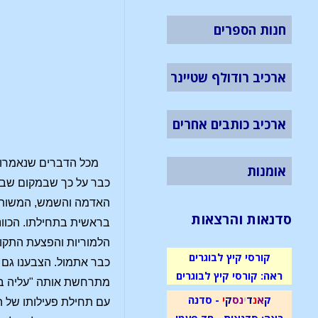
חנות הספרים
ארכיב רודולף שטיינר
ארכיב כותבים אחרים
מכל הדברים שנאמרו ב
אומנות
כבר על כך שבמקום שבו 
האדמה והשמש, המשותפת
סדנאות והרצאות
בראשית בתחילתו. הכוונ
הלמוריות והפצעת התקופ
קורסי קיץ לבוגרים
כבר אתמול. הצבענו גם 
ראה: קורסי קיץ לבוגרים
מתרחשת אותה "עליה בדר
ק
א
נ
ד
י
נ
ס
ק
י
- סדנה
עם תחילת פעילותו של ה
ראה: סדנאות - חד פעמי