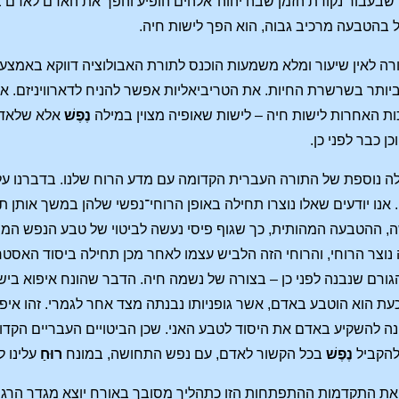
שבעבור נקודת הזמן שבה יהוה־אלהים הופיע והפך את האדם לאדם בן 
 בהטבעה מרכיב גבוה, הוא הפך לישות חיה.
ורה לאין שיעור ומלא משמעות הוכנס לתורת האבולוציה דווקא באמצעות
ותר בשרשרת החיות. את הטריביאליות אפשר להניח לדארוויניזם. א
כות האחרות לישות חיה – לישות שאופיה מצוין במילה
נֶפֶשׁ
אלא שלאדם 
ן כבר לפני כן.
לה נוספת של התורה העברית הקדומה עם מדע הרוח שלנו. בדברנו ע
נו יודעים שאלו נוצרו תחילה באופן הרוחי־נפשי שלהן במשך אותן ת
ה, ההטבעה המהותית, כך שגוף פיסי נעשה לביטוי של טבע הנפש המהו
צר הרוחי, והרוחי הזה הלביש עצמו לאחר מכן תחילה ביסוד האסטרלי,
הגורם שנבנה לפני כן – בצורה של נשמה חיה. הדבר שהונח איפוא ביש
עת הוא הוטבע באדם, אשר גופניותו נבנתה מצד אחר לגמרי. זהו אי
 להשקיע באדם את היסוד לטבע האני. שכן הביטויים העבריים הקד
 להקביל
נֶפֶשׁ
בכל הקשור לאדם, עם נפש התחושה, במונח
רוּחַ
עלינו 
 את התקדמות ההתפתחות הזו כתהליך מסובך באורח יוצא מגדר הרגי