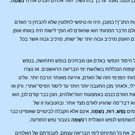
זמננו, נאמר על כך בהדגשה: יהוה־אלהים הכניס את ה־
נְשָמָה
,
 התנ"ך! כמובן, היה זה טיפשי לחלוטין שלא להבחין כי האדם
ולם הדבר המהותי הוא שהאדם לא הפך לישות חיה באותו אופן
הוענק מרכיב גבוה יותר של ישותו, מרכיב גבוה אשר בכל
ל היסוד הנפשי באדם אנו מבחינים בנפש התחושה, בנפש
קופות הנכללות בשלושת ימי הבריאה הראשונים. אז נוצרו
תי הפנימי הזה של האדם, אירעה מאוחר הרבה יותר. עלינו
 ולאחר מכן התעבה יותר ויותר עד ליסוד הפיסי־אתרי, ורק אז
ות האדם כנבט באמצעות יהוה־אלהים, הוכן כבר קודם לכן; הוא
פוא דבר־מה שהגיע לאדם מצד אחר. ובהטבעה זו של
ומים
נֶפֶשׁ, רוּח, נְשָׁמָה
, אינם אלא הקבלה לביטויים שאופיינו כבר
להשתמש לנפש השכלית ו־
נְשָׁמָה
בעבור נפש התודעה.
ל. את כל המיוחס לימי הבריאה עצמם, לעבודתם של האלהים