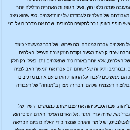
בה פנתה כלפי חוץ, ואילו הגופניות האתרית הדלילה יותר
 מעבודתם של האלהים לעבודתו של יהוה־אלהים. כפי שהוא ניצב
ישי חופף באופן ניכר לתקופה הלמורית, שבה אנו מדברים על בני
 של האלהים עברה למנוחה. מה פירושו של דבר למעשה? כיצד
ור לנו שבדיוק כעת מגיעה נקודת הזמן שבה העפילו האלהים
ל האלהים, אלא יותר באורח כזה שהאלהים נתנו כאילו רק חלק
ם, ובמרכיב ותיק זה של ישותם הם עברו את המשך האבולוציה
ם. הם ממשיכים לעבוד על התהוות האדם עם אותם מרכיבים
ולוציה העצמית שלהם. דבר זה מצוין ב"מנוחה" של העבודה
ם־יהוה, שבו הטביע יהוה את עצם ישותו, כממשיכו הישיר של
גברי־נשי, שהיה עדיין אתרי, אל האדם הפיסי. האדם הפיסי הוא
טלנטיס, יש לומר: והאדם שנוצר בידי האלהים ביום הבריאה