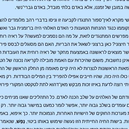
ה במובן של זמננו, אלא באדם בלתי מובדל, באדם גברי־נשי.
רשי מקרא לאין־ספור התנגדו לקביעה זו וניסו בדברי רהב מלומדים ל
ממו כנגד ההנחות הטוענות כי האדם האלוהי היה בו־זמנית גבר ואשה
 מפרשים המתנגדים לזאת, על מה הם נסמכים למעשה? על ראיה רוח
 חיצוני? כאן ברצוני לשאול את הבריות, האם הם מסוגלים לבסס פ
שר מוצאים לראשונה באמצעות מחקר של ראיה רוחית את העובדות הנכו
ינן נחשבות, משום שהיכרות עם האמת מובילה לקריאה נכונה של הטקסט
למאות הראשונות לנצרות לא היה קיים מאומה מן החלק הראשון של התנ
כולו היה כזה, שהיו חייבים אפילו להפריד בין המילים הבודדות. רק מ
י רוצה לדעת באיזו זכות מבקש מאן־דהוא לתת לטקסט המקורי פירוש, 
דתם של האלהים על שלב הכנה לאדם. כל התהליכים שאנו מניחים כיום ב
הם עומדים בשלב גבוה יותר, אפשר לומר כמעט במישור גבוה יותר. ר
ערכות החוקים של הישויות האחרות, הנמוכות יותר. כך איפוא, באמצע
יות. בישות החיה החייתית הזו נעשה שימוש באותו ביטוי,
נֶפֶשׁ
, שנאמר 