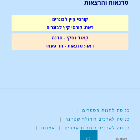
סדנאות והרצאות
קורסי קיץ לבוגרים
ראה: קורסי קיץ לבוגרים
ק
א
נ
ד
י
נ
ס
ק
י
- סדנה
ראה: סדנאות - חד פעמי
כניסה לחנות הספרים
|
כניסה לארכיב רודולף שטיינר
|
כניסה לארכיב כותבים אחרים
|
אמנות
|
חפשו את:
חפשו