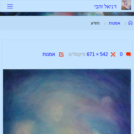
לגו
ד
נ
י
א
ל
ז
ה
ב
י
תוכן
עמוד
אמנות
הזרע
ראשי
גודל
0
542 × 671
פיקסלים
אמנות
מלא