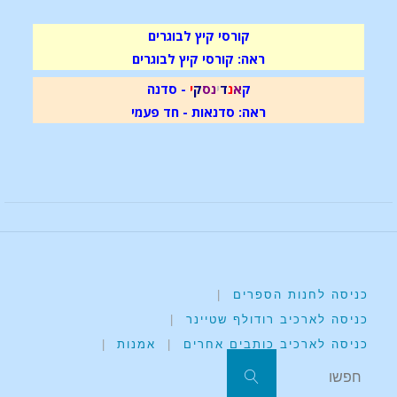
קורסי קיץ לבוגרים
ראה: קורסי קיץ לבוגרים
ק
א
נ
ד
י
נ
ס
ק
י
- סדנה
ראה: סדנאות - חד פעמי
כניסה לחנות הספרים
|
כניסה לארכיב רודולף שטיינר
|
כניסה לארכיב כותבים אחרים
|
אמנות
|
חפשו את:
חפשו