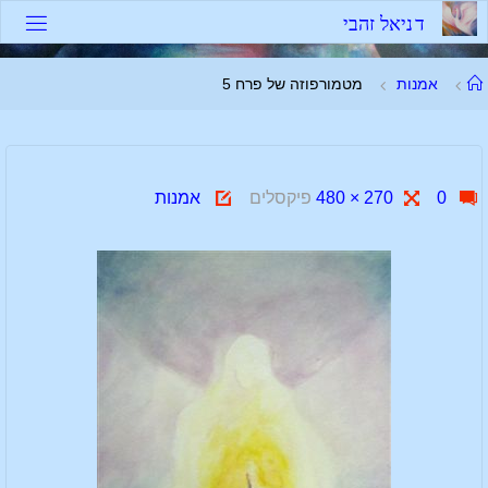
לגו
ד
נ
י
א
ל
ז
ה
ב
י
תוכן
עמוד
אמנות
מטמורפוזה של פרח 5
ראשי
גודל
0
270 × 480
פיקסלים
אמנות
מלא