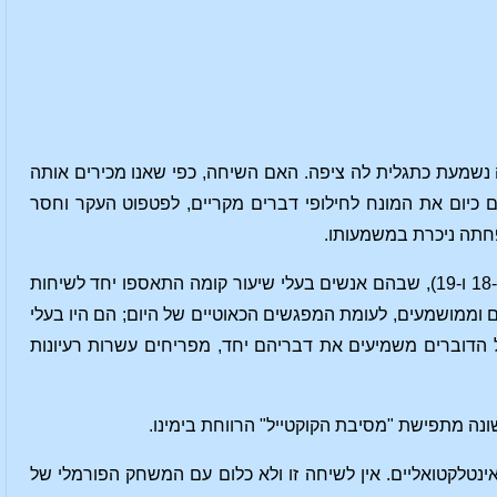
ה נשמעת כתגלית לה ציפה. האם השיחה, כפי שאנו מכירים אותה
קשרים כיום את המונח לחילופי דברים מקריים, לפטפוט העקר וחסר
הפחתה ניכרת במשמעותו.
העדות לכך שזה אכן מה שקרה מתקבלת כשנזכרים בסלונים של המאות הקודמות (מאה ה-18 ו-19), שבהם אנשים בעלי שיעור קומה התאספו יחד לשיחות
ם וממושמעים, לעומת המפגשים הכאוטיים של היום; הם היו בעלי
 הדוברים משמיעים את דבריהם יחד, מפריחים עשרות רעיונות
נה מתפישת "מסיבת הקוקטייל" הרווחת בימינו.
ינטלקטואליים. אין לשיחה זו ולא כלום עם המשחק הפורמלי של