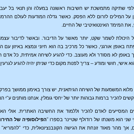
לפי שתיקה מתמשכת יש חשיבות ראשונה במעלה והן תנאי בל יעבור
ל המילים לזרום ללא הפסק. כאשר גדלה המודעות לעולם ההרמוני, 
את המימד האינטואיטיבי של החיים.
 היכולת לשמר שקט, יותר מאשר על הדיבור. ובאשר לדיבור עצמו, 
באופן אורגני, כאשר כל מרכיב בה הוא חיוני ונמצא באיזון עם
באופן לא מסודר ולא מעוצב. כדי להגיע לשיחה אמיתית, כל אדם חי
 אישי, חושי ומודע – צריך לפנות מקום כדי שניתן יהיה להגיע לגרעין 
 מלוא המשמעות של השיחה הגיתאנית, יש צורך באימון ממושך בפרקט
ם להכיר ברמות גבוהות יותר של יחסי גומלין. אנחנו מותנים ע"י ה
ם המסייעים לאדם להכיר וללמוד את החשיבה האתרית. אולי האמ
 שני הוא משנתו של רודולף שטיינר בספרו "
הפילוסופיה של החירו
ם, אך מהר מאוד זונחת את הגישה הקונבנציונאלית, כדי "להמר