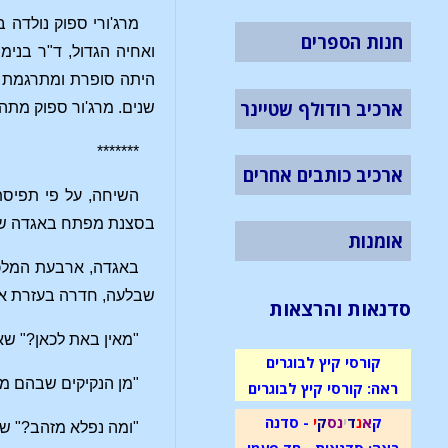
חנות הספרים
ואחיה הגדול, ד"ר בנימ
ארכיב רודולף שטיינר
שנים. מרג'ור ספוק מתה בביתה במיין, 23
*******
ארכיב כותבים אחרים
השיחה, על פי תפיסתו
בסצנת מפתח באגדה שכת
אומנות
באגדה, ארבעת המלכי
שבלעה, חדרה בעזרת או
סדנאות והרצאות
"מאין באת לכאן?" ש
קורסי קיץ לבוגרים
"מן הנקיקים שבהם מ
ראה: קורסי קיץ לבוגרים
ק
א
נ
ד
י
נ
ס
ק
י
- סדנה
"ומה נפלא מזהב?" ש
ראה: סדנאות - חד פעמי