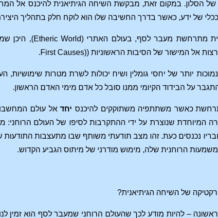
ם של הסלון. במקום זאת, מבקשת השיחה הגיתיאנית להיכנס אל ה
כלי של ידע, כאשר בדרך החשיבה שלו הוא לוקח חלק בתהליך היציר
ולם האתרי (Etheric World), היכן שמחשבות הן אינטואיציות (ראה רודולף שטיינר, "
ות אל המישור של הסיבות הראשוניות ((First Causes.
מוכות יותר של יחסי גומלין ושיח יכולות לשרת מטרות שימושיות, 
התגבר על הבידוד הקיומי ממנו סובל כל אדם מימי האדם הראשון.
רחשת כאשר משתתפיה משתוקקים להיכנס
יחד
אל עולם המחשבות 
רה המיוחדת שנוצרת על ידי ההתקרבות לסיפו של העולם הרוחני: מ
יו נכנסים כעת. זהו מצב תודעתי משותף שבו מתעצבות התודעות של
שמעות הרוחנית שלה, מימוש מודרני של מיתוס הגביע הקדוש.
קטיקה של השיחה הגיתיאנית?
ונה – להיות מודע לכך שהעולם הרוחני שמעבר לסף הוא זמין לנו ככ