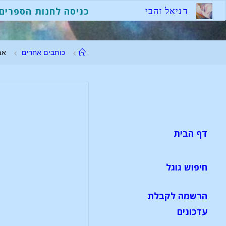
ד
נ
י
א
ל
ז
ה
ב
י
כניסה לחנות הספרים
כותבים אחרים
אמ
דף הבית
חיפוש גוגל
הרשמה לקבלת
עדכונים