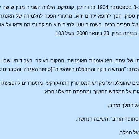
מרג'ורי ספוק נולדה ב-8 בספטמבר 1904 בניו הייבן, קונטיקט, הי
ין ספוק, הפך לרופא ילדים ידוע. מרג'ורי הפכה לתלמידה של האנתרו
 בינואר 2008, בגיל 103.
 של גיתה, היא אומנות האומנויות. המקום העיקרי בעבודותיו שבו הנ
ב: "הנחש הירוקה והחבצלת היפהפייה" [סיפור האגדה, והסברים ל
ם שהומלכו על מקדש המסתורין התת-קרקעי, מתעוררים להפצעתו 
רו אל המקדש החשוך, ומתפתח הדיאלוג הבא:
אל המלך מזהב,
סתופף הזהב", השיבה הנחשה.
אל המלך.