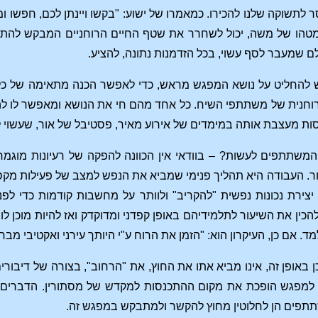
טהו של משה, יכול לשחרר את שטף החיים הרוחניים המבקש להתפ
שמעבר לסף עשוי, בכל הזדמנות נתונה, להציע.
ש להחליט על נושא המפגש מראש, כדי לאפשר הכנה מתאימה של כ
הרוחנית של משתתפי השיח. כל אחד מהם חי את הנושא ומאפשר לו 
ת מעצבת אותה במימדים של אירוע מאיר, פסטיבל של אור, שעשוי לה
 המשתתפים לעשות? – בוודאי אין הכוונה להפקה של רעיונות מוגמר
. העבודה היא תהליך פנימי שמביא את הנפש למצב של פעילות מקסי
 יצירת נכונות נפשית "להקריב" ולוותר על מחשבות קודמות כדי ל
להכין את השיעור לתלמידיהם באופן קפדני ומדוקדק ואז להיות מוכן 
. אם כן, העיקרון הוא: "הזמן את הרוח ע"י היותך עירני ואקטיבי מבחי
 באופן זה, אינו מביא אתו את החוץ, את "הרחוב", בצורה של דיבור
ת למפגש הופכת את מקום ההתכנסות למקדש של מסתורין. הדברים ש
תתפים הן לחלוטין מחוץ להקשר ולמתבקש במפגש זה.