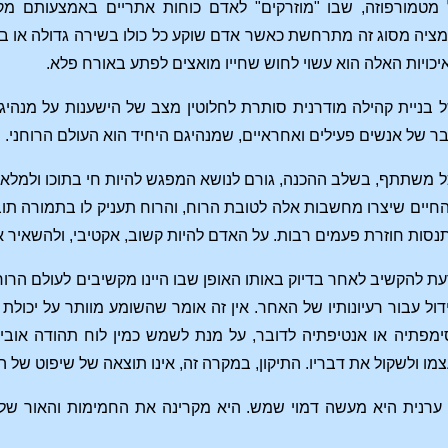
 מטמורפוזה, שבו "מוזרקים" לאדם כוחות אתריים באמצעותם מ
מציה מסוג זה מתרחשת כאשר אדם שוקע כל כולו בשירה גדולה או ב
כויות האלה הוא עשוי לחוש שחייו מואצים לפתע באורח פלא.
בניית קהילה מודרנית סותרת לחלוטין מצב של הישענות על מנהיג
ר של אנשים פעילים ואחראיים, שמנהיגם היחיד הוא העולם הרוחני.
 משתתף, בשלב ההכנה, גורם לנושא המפגש להיות חי בתוכו ולמלא 
החיים שיצרו מחשבות אלה לטובת הרוח, והרוח תעניק לו בתמורה ת
להתנסות חוזרת פעמים רבות. על האדם להיות קשוב, אקטיבי, ולהשאיר
עת להקשיב לאחר בדיוק באותו האופן שבו היינו מקשיבים לעולם הרוחנ
ול עבור רעיונותיו של האחר. אין זה אומר שהשומע מוותר על יכול
מפתיה או אנטיפתיה לדובר, על מנת לשמש כמין לוח תהודה אובייקטי
מו ולשקול את דבריו. התיקון, במקרה זה, אינו תוצאה של שיפוט של 
ערנית היא מעשה דמוי שמש. היא מקרינה את החמימות והאור של 