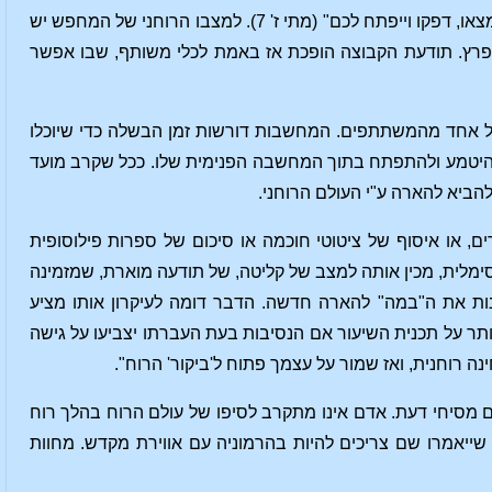
"מעוניין" לפגוש ולהתמסר לתשוקה שלנו להכירו. כמאמרו של ישוע: "בקשו ויינתן לכם, חפשו ומצאו, דפקו וייפתח לכם" (מתי ז' 7). למצבו הרוחני של המחפש יש
רץ. תודעת הקבוצה הופכת אז באמת לכלי משותף, שבו אפשר
ל אחד מהמשתתפים. המחשבות דורשות זמן הבשלה כדי שיוכלו
להיטמע ולהתפתח בתוך המחשבה הפנימית שלו. ככל שקרב מועד
ביא להארה ע"י העולם הרוחני.
ים, או איסוף של ציטוטי חוכמה או סיכום של ספרות פילוסופית
מלית, מכין אותה למצב של קליטה, של תודעה מוארת, שמזמינה
פנות את ה"במה" להארה חדשה. הדבר דומה לעיקרון אותו מציע
לוותר על תכנית השיעור אם הנסיבות בעת העברתו יצביעו על גישה
נה רוחנית, ואז שמור על עצמך פתוח ל'ביקור' הרוח".
ים מסיחי דעת. אדם אינו מתקרב לסיפו של עולם הרוח בהלך רוח
ייאמרו שם צריכים להיות בהרמוניה עם אווירת מקדש. מחוות