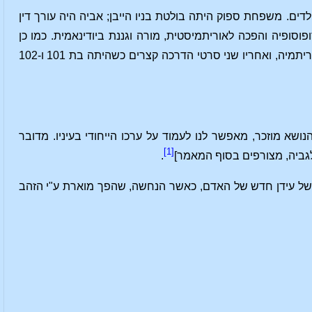
לדה השנייה מבין שישה ילדים. משפחת ספוק היתה בולטת בניו הייבן; אביה היה עורך דין
פוסופיה והפכה לאוריתמיסטית, מורה וגננת ביודינאמית. כמו כן
היתה סופרת ומתרגמת של ספרים רבים. בשנה ה-100 לחייה היא הפיקה וביימה וידאו על אוריתמיה, ואחריו שני סרטי הדרכה קצרים כשהיתה בת 101 ו-102
ושא מוזכר, מאפשר לנו לעמוד על ערכו הייחודי בעיניו. מדובר
[1]
גביה, מצורפים בסוף המאמר]
.
של עידן חדש של האדם, כאשר הנחשה, שהפך מוארת ע"י הזהב