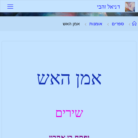
ד
נ
י
א
ל
ז
ה
ב
י
ספרים
אומנות
אמן האש
אמן האש
שירים
יפתח בן אהרון