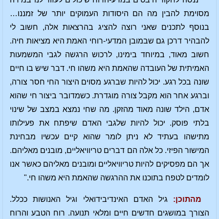
מסוימת להבין מה הם היסודות העמוקים יותר של זמננו…
בנוסף לתכנים שאני רוצה להציג בהרצאות אלה, חשוב לי
להבהיר דרכן גם שבמובן המדעי-רוחי האמת היא מציאות חיה.
חשוב מאוד, במיוחד בימינו, לרכוש הרגשה לגבי המשמעות
האמיתית של העובדה שהאמת היא משהו חי. דבר שיש בו חיים
שונה בכל רגע. יכול להיות שברגע מסוים היצור החי חסר צורה,
וברגע אחר הוא מקבל צורה מוגדרת. כשמדובר ביצור חי שהוא
אדם, הילד שונה מאוד מהזקן. מה שחי נמצא במצב של שינוי
בלתי פוסק. יכול להיות שלגבי האדם שיפתח את פעילותו
מתישהו בעתיד לא ניתן לומר שהוא קיים עכשיו מבחינת
המישור הפיזי. כל אלה הם דברים טריוויאליים, מובנים מאליהם.
אך הם מפסיקים להיות טריוויאליים ומובנים מאליהם כאשר אנו
לומדים לטפח בתוכנו את ההרגשה שהאמת היא משהו חי."
מהתוכן:
גיל האדם האינדיבידואלי וגיל האנושות ככלל.
הצורך במושגים חדשים חיים ומלאי תנועה. רוח הטבע והרוח