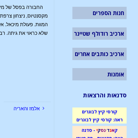
החבורה בפסל של מייצג
חנות הספרים
מקסנטיוס, ניצחון צרפת
המוות. פעולת מיכאל. א
ארכיב רודולף שטיינר
שלא כראוי את גיתה. רבינ
ארכיב כותבים אחרים
אומנות
סדנאות והרצאות
אלמז והאריה
קורסי קיץ לבוגרים
ראה: קורסי קיץ לבוגרים
ק
א
נ
ד
י
נ
ס
ק
י
- סדנה
ראה: סדנאות - חד פעמי