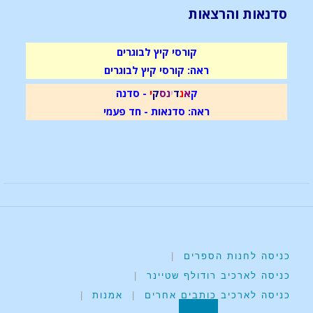
סדנאות והרצאות
קורסי קיץ לבוגרים
ראה: קורסי קיץ לבוגרים
ק
א
נ
ד
י
נ
ס
ק
י
- סדנה
ראה: סדנאות - חד פעמי
כניסה לחנות הספרים
|
כניסה לארכיב רודולף שטיינר
|
כניסה לארכיב כותבים אחרים
|
אמנות
|