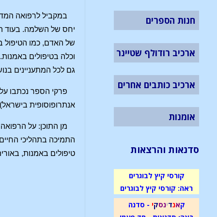
במקביל לרפואה המדע
חנות הספרים
יחס של השלמה. בעוד הר
של האדם, כמו הטיפול ב
ארכיב רודולף שטיינר
וכלה בטיפולים באמנות.
גם לכל המתעניינים בנו
ארכיב כותבים אחרים
פרקי הספר נכתבו על 
אנתרופוסופית בישראל)
אומנות
מן התוכן: על הרפואה 
התמיכה בתהליכי החיים. 
סדנאות והרצאות
טיפולים באמנות, באורית
קורסי קיץ לבוגרים
ראה: קורסי קיץ לבוגרים
ק
א
נ
ד
י
נ
ס
ק
י
- סדנה
ראה: סדנאות - חד פעמי