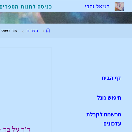
ד
נ
י
א
ל
ז
ה
ב
י
כניסה לחנות הספרים
ספרים
אור בשולי 
דף הבית
חיפוש גוגל
הרשמה לקבלת
עדכונים
ד'ר גיל בר-