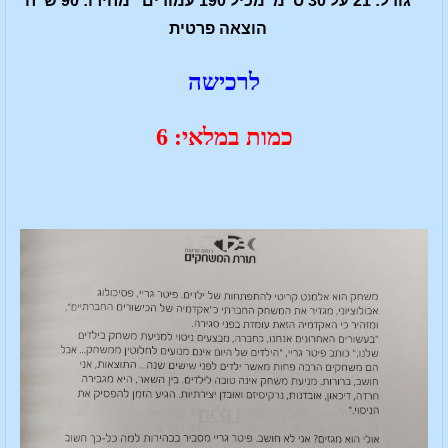
גודל: 21 על 30 ס"מ מכיל 190 עמודים מחירו: 90 ש"ח
הוצאה פרטית
לרכישה
כמות במלאי: 6