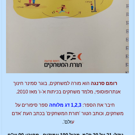
רומם סרנגה
הוא מורה למשחקים, בוגר סמינר חינוך
אנתרופוסופי, מלמד משחקים בכיתות א'-ו' מאז 2010.
חיבר את הספר:
1,2,3 דג מלוחה
ספר סיפורים על
משחקים, וכותב הטור 'תורת המשחקים' בכתב העת 'אדם
ע
ולם'.