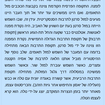
לזמנה. התקופה הפרסית הקודמת צוינה בקבוצת הכוכבים מזל
התאומים. ואם היינו ממשיכים עוד יותר אל תוך העבר היינו
מגיעים למזל סרטן לתרבות הסנסקריטית. עידן זה, שבו השמש
הייתה במזל סרטן בעת יום השוויון של האביב, היה נקודת מפנה
לאנושות. אטלנטיס כבר שקעה והחל תת-הגזע הראשון [תקופת
תרבות] של תקופת התרבות הגדולה החמישית. נקודת המפנה
הזו צוינה על ידי מזל סרטן. תקופת התרבות הבאה מתחילה
בדומה עם המעבר של השמש למזל תאומים. שלב נוסף של
ההיסטוריה מוביל אותנו הלאה לתרבות של אסיה הקטנה
ומצרים, כאשר השמש עוברת למזל שור. וכאשר השמש
ממשיכה במסלולה דרך גלגל המזלות, מתחילה תקופת
התרבות הרביעית, אשר קשורה באגדה יוונית עם טלה או כבש
(העלילה של יאסון והחיפוש אחר גיזת הזהב). והכריסטוס עצמו,
מאוחר יותר בזמן הנצרות המוקדם, יוצג על-ידי טלה. הוא קרא
לעצמו הטלה.