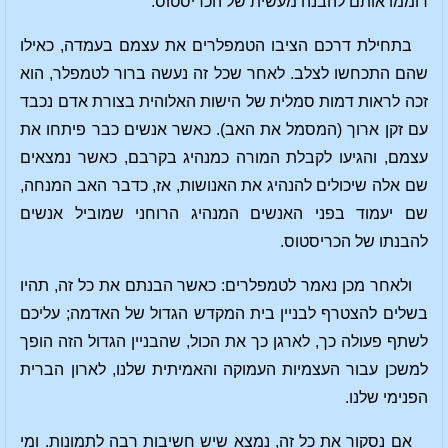
רוממו אותם להבנה מעשית של הכריסטוס.
בתחילת דרכם הציבו הטמפלרים את עצמם בעמדה, כאילו
שהם התכחשו לצלב. לאחר שכל זה נעשה ברור לטמפלר, הוא
זכה לראות דמות סמלית של הישות האלוהית בצורת אדם נכבד
עם זקן ארוך (המסמל את האב). כאשר אנשים כבר פיתחו את
עצמם, והגיעו לקבלת המורה כמנהיג בקרבם, כאשר נמצאים
שם אלה שיכולים להנהיג את האנושות, אז, כדבר האב המנחה,
שם יעמוד בפני האנשים המנהיג הרוחני שמוביל אנשים
להבנתו של הכריסטוס.
ולאחר מכן נאמר לטמפלרים: כאשר הבנתם את כל זה, תהיו
בשלים להצטרף לבניין בית המקדש הגדול של האדמה; עליכם
לשתף פעולה כך, לארגן כך את הכול, שהבניין הגדול הזה הופך
למשכן עבור העצמיות העמוקה והאמיתית שלנו, לארון הברית
הפנימי שלנו.
אם נסקור את כל זה, נמצא שיש חשיבות רבה לתמונות. ומי