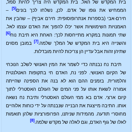
בית המקדש של האל. בית המקדש היה צריך להיות סמל,
[5]
הממחיש את גופו של אדם. לכן, נשלחו לכך בונים
–
חירם-אבי (בספרות אנתרופוסופית: חירם אביף) – שהבין את
האמנויות השימושיות אשר יכלו להפוך את האדם עצמו לאל.
[6]
שתי תמונות במקרא מתייחסות לכך: האחת היא תיבת נוח
[7]
והשנייה היא בית המקדש של המלך שלמה.
במובן מסוים
שתיהן זהות אבל עדיין הן צריכות להיות מובדלות.
תיבת נח נבנתה כדי לשמר את המין האנושי לשלב הנוכחי
של הקיום האנושי. לפני נח, האדם חי בתקופות האטלנטית
והלמורית. בזמנים ההם הוא לא בנה את הספינה שהייתה
אמורה לשאת אותו על פני המים של העולם האסטרלי לתוך
קיום ארצי. אדם בא ממי העולם האסטרלי ותיבת נח נשאה
אותו. התיבה מייצגת את הבנייה שנבנתה על ידי כוחות אלוהיים
מחוסרי תודעה. מהמידות שניתנו, הפרופורציות שלהן תואמות
[8]
לאלו של גוף האדם, וגם לאלה של מקדש שלמה.