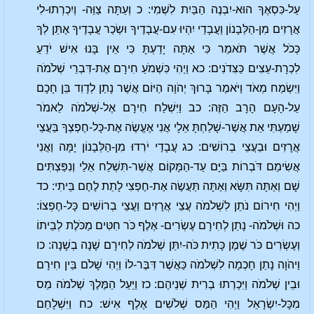
עַל-כִּסְאֶךָ הוּא-יִבְנֶה הַבַּיִת לִשְׁמִי: כ וְעַתָּה צַוֵּה- וְיִכְרְתוּ-לִי
אֲרָזִים מִן-הַלְּבָנוֹן וַעֲבָדַי יִהְיוּ עִם-עֲבָדֶיךָ וּשְׂכַר עֲבָדֶיךָ אֶתֵּן לְךָ
כְּכֹל אֲשֶׁר תֹּאמֵר כִּי אַתָּה יָדַעְתָּ כִּי אֵין בָּנוּ אִישׁ יֹדֵעַ
לִכְרָת-עֵצִים כַּצִּדֹנִים: כא וַיְהִי כִּשְׁמֹעַ חִירָם אֶת-דִּבְרֵי שְׁלֹמֹה
וַיִּשְׂמַח מְאֹד וַיֹּאמֶר בָּרוּךְ יְהֹוָה הַיּוֹם אֲשֶׁר נָתַן לְדָוִד בֵּן חָכָם
עַל-הָעָם הָרָב הַזֶּה: כב וַיִּשְׁלַח חִירָם אֶל-שְׁלֹמֹה לֵאמֹר
שָׁמַעְתִּי אֵת אֲשֶׁר-שָׁלַחְתָּ אֵלָי אֲנִי אֶעֱשֶׂה אֶת-כָּל-חֶפְצְךָ בַּעֲצֵי
אֲרָזִים וּבַעֲצֵי בְרוֹשִׁים: כג עֲבָדַי יֹרִדוּ מִן-הַלְּבָנוֹן יָמָּה וַאֲנִי
אֲשִׂימֵם דֹּבְרוֹת בַּיָּם עַד-הַמָּקוֹם אֲשֶׁר-תִּשְׁלַח אֵלַי וְנִפַּצְתִּים
שָׁם וְאַתָּה תִּשָּׂא וְאַתָּה תַּעֲשֶׂה אֶת-חֶפְצִי לָתֵת לֶחֶם בֵּיתִי: כד
וַיְהִי חִירוֹם נֹתֵן לִשְׁלֹמֹה עֲצֵי אֲרָזִים וַעֲצֵי בְרוֹשִׁים כָּל-חֶפְצוֹ:
כה וּשְׁלֹמֹה- נָתַן לְחִירָם עֶשְׂרִים- אֶלֶף כֹּר חִטִּים מַכֹּלֶת לְבֵיתוֹ
וְעֶשְׂרִים כֹּר שֶׁמֶן כָּתִית כֹּה-יִתֵּן שְׁלֹמֹה לְחִירָם שָׁנָה בְשָׁנָה: כו
וַיהֹוָה נָתַן חָכְמָה לִשְׁלֹמֹה כַּאֲשֶׁר דִּבֶּר-לוֹ וַיְהִי שָׁלֹם בֵּין חִירָם
וּבֵין שְׁלֹמֹה וַיִּכְרְתוּ בְרִית שְׁנֵיהֶם: כז וַיַּעַל הַמֶּלֶךְ שְׁלֹמֹה מַס
מִכָּל-יִשְׂרָאֵל וַיְהִי הַמַּס שְׁלֹשִׁים אֶלֶף אִישׁ: כח וַיִּשְׁלָחֵם