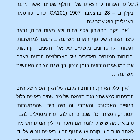
על פי הערות להרצאתו של רודולף שטיינר אשר ניתנה
בקלן ב – 28 בדצמבר 1907 (GA101, טרם פורסמה
באנגלית) הוא אמר שם:
'אם ניקח בחשבון אלף שנים ולא מאות שנים, נראה
כיצד הצורה של גוף האדם משתנה בהתאם למחשבות,
רגשות, וקריטריונים מושגיים של אלף השנים הקודמות;
והכוחות המנחים האדירים של האבולוציה נותנים לאדם
את המושגים הנכונים בזמן הנכון, כך שגם הצורה האנושית
משתנה …
'איך כלל האורך, הרוחב והגובה של הגוף הפיזי של היום
התפתחו למעשה? זאת תוצאה של מה שהיה ראשית כלול
בגופים האסטרלי והאתרי. זה היה היכן שהמחשבות,
תמונות, רגשות, וכו', שכנו בהתחלה. תהיו מסוגלים להבין
טוב את מה שיש לי לומר אם תזכרו תהליך המתרחש מיד
לאחר מוות פיזי. קורה אז שהגוף הפיזי ראשית ננטש על ידי