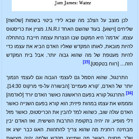
לכן מוצב על הצלב מה שבא לידי ביטוי בשמות [שלושה]
שליחים [וישוע]. בעוד שהשם האחד I.N.R.I. מציין את כריסטוס
עצמו. 'אדמה' היא המקום שבו הנצרות עצמה חייבת בהתחלה
להיות מובאת, לאותו המקדש שאליו האדם הביא את עצמו כדי
להיות מעטפת של מה שהוא גבוה יותר. אבל בית המקדש
[15]
הזה… [רווח בטקסט].
התרנגול, שהוא הסמל גם לעצמי הגבוה וגם לעצמי הנמוך
יותר של האדם, 'קורא פעמיים' [הבשורה על-פי מרקוס 14:30].
[16]
התרנגול קורא בפעם הראשונה כאשר האדם יורד [לאדמה]
ומממש את עצמו במהות פיזית; הוא קורא בפעם השנייה כאשר
האדם עולה שוב, כשהוא למד להבין את הכריסטוס, כאשר מזל
דלי מופיע. זה יהיה בתקופת התרבות השישית. ואז האדם יבין
מבחינה רוחנית מה שהוא צריך להתהוות. האגו כבר ישיג אז
שלב מסוים, כאשר מה שמייצג מקדש שלמה יהיה מציאות