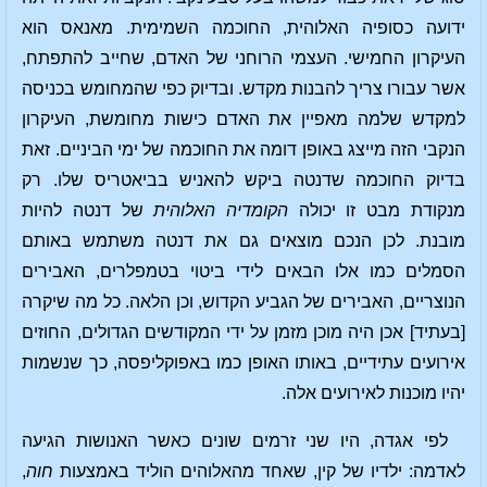
ידועה כסופיה האלוהית, החוכמה השמימית. מאנאס הוא
העיקרון החמישי. העצמי הרוחני של האדם, שחייב להתפתח,
אשר עבורו צריך להבנות מקדש. ובדיוק כפי שהמחומש בכניסה
למקדש שלמה מאפיין את האדם כישות מחומשת, העיקרון
הנקבי הזה מייצג באופן דומה את החוכמה של ימי הביניים. זאת
בדיוק החוכמה שדנטה ביקש להאניש בביאטריס שלו. רק
מנקודת מבט זו יכולה
הקומדיה האלוהית
של דנטה להיות
מובנת. לכן הנכם מוצאים גם את דנטה משתמש באותם
הסמלים כמו אלו הבאים לידי ביטוי בטמפלרים, האבירים
הנוצריים, האבירים של הגביע הקדוש, וכן הלאה. כל מה שיקרה
[בעתיד] אכן היה מוכן מזמן על ידי המקודשים הגדולים, החוזים
אירועים עתידיים, באותו האופן כמו באפוקליפסה, כך שנשמות
יהיו מוכנות לאירועים אלה.
לפי אגדה, היו שני זרמים שונים כאשר האנושות הגיעה
לאדמה: ילדיו של קין, שאחד מהאלוהים הוליד באמצעות
חוה
,