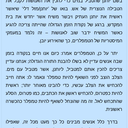
בשם יוחנן שהטביל במים כדי להכין את האנושות לקבל את
הטבילה הנוצרית של אש. בואו של 'יוחנן/מזל דלי' שיאשר
ראשית את יוחנן העתיק ויבשר משיח אשר יחדש את בית
המקדש, ברגע של נקודת הזמן הגדולה שהייתה צריכה להגיע
כאשר המשיח ידבר שוב לאנושות – זה נלמד במעמקי
המיסטריות של הטמפלרים, כך שהאירוע יובן.
יתר על כן, הטמפלרים אמרו: כיום אנו חיים בנקודה בזמן
שבה אנשים עדיין לא בשלו להבנת התורה הגדולה; אנחנו עדיין
צריכים להכין אותם למטביל, ליוחנן, אשר מטביל עם מים.
הצלב הוצב לפני השואף להיות טמפלר ונאמר לו: אתה חייב
להכחיש את הצלב עכשיו, כדי להבינו מאוחר יותר; ראשית
להיות כפטרוס, להכחיש ראשון את הכתבים, כמו פטרוס, הסלע
שהתכחש לאל. זה מה שהונחל לשואף להיות טמפלר כהכשרה
ראשונית.
בדרך כלל אנשים מבינים כל כך מעט מכל זה, שאפילו