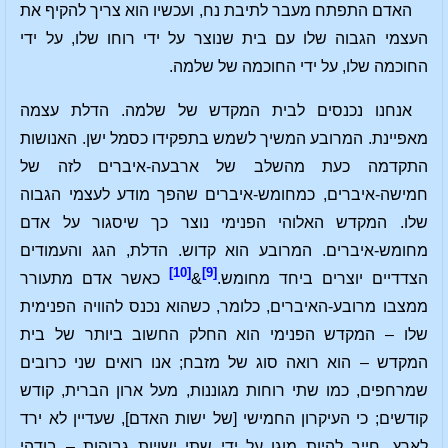
האדם התפתח מעבר לתיבת נח, ועכשיו הוא צריך להקיף את
העצמי הגבוה שלו עם בית שנוצר על ידי רוחו שלו, על ידי
החוכמה שלו, על ידי החוכמה של שלמה.
אנחנו נכנסים לבית המקדש של שלמה. הדלת עצמה
מאפיינת. המרובע המשיך לשמש בתפקידו כסמל ישן. האנושות
התקדמה כעת מהשלב של ארבעה-איברים לזה של
חמישה-איברים, כמחומש-איברים שהפך מודע לעצמי הגבוה
שלו. המקדש האלוהי הפנימי נוצר כך שיסגור על אדם
מחומש-איברים. המרובע הוא קדוש. הדלת, הגג והעמודים
[10]
[9]
הצדדיים יוצרים ביחד מחומש.
&
כאשר אדם מתעורר
ממצבו מרובע-האיברים, כלומר, כשהוא נכנס להוויה הפנימית
שלו – המקדש הפנימי הוא החלק החשוב ביותר של בית
המקדש – הוא רואה סוג של מזבח; אנו רואים שני כרובים
שמרחפים, כמו שתי רוחות מגוננות, מעל ארון הברית, קודש
קודשים; כי העיקרון החמישי [של ישות האדם], שעדיין לא ירד
לארץ, חייב להיות מוגן על ידי שתי ישויות גבוהות – בודהי