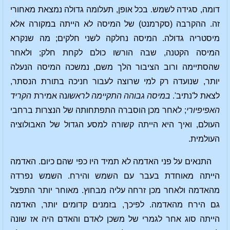
דומה, סגידה לשמש. בכל אופן, תעלומה גדולה נמצאת מאחורי
זה. ההקרבה (סקרמנט) של המיסה לא הייתה במקורה אלא
מיסטריה גדולה. המיסה נחלקה לשני חלקים; מה שנקרא
המיסה הקטנה, שבה הורשו כולם לקחת חלק; ולאחר
שהסתיימה ורוב הציבור הלך משם, נמשכה המיסה הנעלה
יותר, שנועדה רק למי שרוצה לעבור חניכה בתורת הנסתר,
לצאת ל'נתיב'.
במיסה גבוהה התקיימה לראשו
נה אמירת
הקריד
האפיפיורי
; לאחר מכן הוסברה התפתחותה של הנצרות ברחבי
העולם, ואיך היא הייתה קשורה למסע הגדול של האבולוציה
העולמית.
התנאים על פני האדמה לא תמיד היו כפי שהם כיום. האדמה
הייתה מאוחדת בעבר עם השמש והירח. השמש נפרדה
מהאדמה ולאחר מכן זרחה עליה מבחוץ. מאוחר יותר התפצל
גם הירח מהאדמה. לפיכך, בזמנים קדומים יותר, האדמה
הייתה סוג אחר לגמרי של משכן לאדם והאדם היה אז שונה