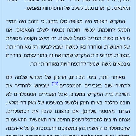
ומאנאס . כך אדם נכנס לשלב של התפתחות מאנאס.
המקדש הפנימי היה מצופה כולו בזהב, כי הזהב היה תמיד
הסמל לחוכמה. עכשיו חוכמה נכנסת לשלב המאנאס. אנו
מוצאים כפות תמרים כסמל לשלום. זה מייצג תקופה מסוימת
של האנושות, ומוחדר כאן כמשהו שבא לביטוי רק מאוחר יותר,
בנצרות. מנהיגי בית המקדש שמרו את זה בתוך עצמם, בדרך זו
מבטאים משהו שנועד להתפתחויות מאוחרות יותר.
מאוחר יותר, בימי הביניים, הרעיון של מקדש שלמה קם
[11]
לתחייה שוב באבירים הטמפלרים,
שביקשו להחדיר את
חשיבת בית המקדש במערב. אבל האבירים הטמפלרים לא
הובנו כהלכה באותו הזמן (למשל במשפטו של ז'אק דה מולאי,
הגרנד מאסטר שלהם). אם ברצוננו להבין את הטמפלרים,
אנחנו חייבים להסתכל לעומק ההיסטוריה האנושית. ההאשמות
שהטמפלרים הואשמו בהן במשפטם התבססו כולן על אי-הבנה