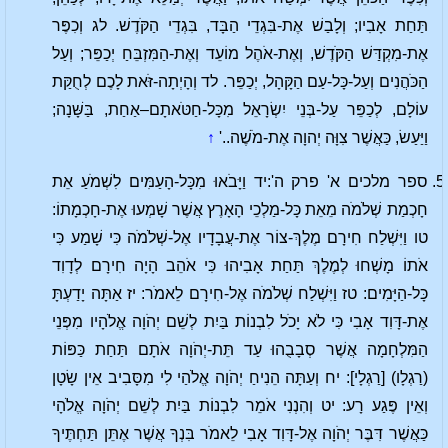
תַּחַת אָבִיו; וְלָבַשׁ אֶת-בִּגְדֵי הַבָּד, בִּגְדֵי הַקֹּדֶשׁ. לג וְכִפֶּר
אֶת-מִקְדַּשׁ הַקֹּדֶשׁ, וְאֶת-אֹהֶל מוֹעֵד וְאֶת-הַמִּזְבֵּחַ יְכַפֵּר; וְעַל
הַכֹּהֲנִים וְעַל-כָּל-עַם הַקָּהָל, יְכַפֵּר. לד וְהָיְתָה-זֹּאת לָכֶם לְחֻקַּת
עוֹלָם, לְכַפֵּר עַל-בְּנֵי יִשְׂרָאֵל מִכָּל-חַטֹּאתָם–אַחַת, בַּשָּׁנָה;
וַיַּעַשׂ, כַּאֲשֶׁר צִוָּה יְהוָה אֶת-מֹשֶׁה..'
↑
ספר מלכים א' פרק ה':יד וַיָּבֹאוּ מִכָּל-הָעַמִּים לִשְׁמֹעַ אֵת
חָכְמַת שְׁלֹמֹה מֵאֵת כָּל-מַלְכֵי הָאָרֶץ אֲשֶׁר שָׁמְעוּ אֶת-חָכְמָתוֹ:
טו וַיִּשְׁלַח חִירָם מֶלֶךְ-צוֹר אֶת-עֲבָדָיו אֶל-שְׁלֹמֹה כִּי שָׁמַע כִּי
אֹתוֹ מָשְׁחוּ לְמֶלֶךְ תַּחַת אָבִיהוּ כִּי אֹהֵב הָיָה חִירָם לְדָוִד
כָּל-הַיָּמִים: טז וַיִּשְׁלַח שְׁלֹמֹה אֶל-חִירָם לֵאמֹר: יז אַתָּה יָדַעְתָּ
אֶת-דָּוִד אָבִי כִּי לֹא יָכֹל לִבְנוֹת בַּיִת לְשֵׁם יְהֹוָה אֱלֹהָיו מִפְּנֵי
הַמִּלְחָמָה אֲשֶׁר סְבָבֻהוּ עַד תֵּת-יְהֹוָה אֹתָם תַּחַת כַּפּוֹת
(רַגְלָו) [רַגְלָי]: יח וְעַתָּה הֵנִיחַ יְהֹוָה אֱלֹהַי לִי מִסָּבִיב אֵין שָׂטָן
וְאֵין פֶּגַע רָע: יט וְהִנְנִי אֹמֵר לִבְנוֹת בַּיִת לְשֵׁם יְהֹוָה אֱלֹהָי
כַּאֲשֶׁר דִּבֶּר יְהֹוָה אֶל-דָּוִד אָבִי לֵאמֹר בִּנְךָ אֲשֶׁר אֶתֵּן תַּחְתֶּיךָ