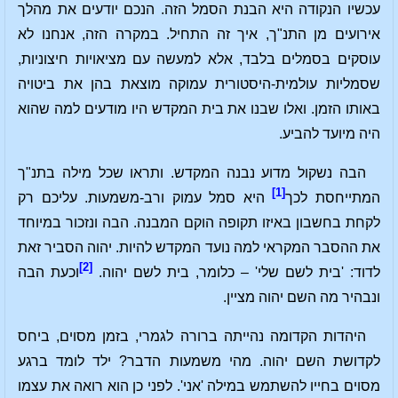
עכשיו הנקודה היא הבנת הסמל הזה. הנכם יודעים את מהלך
אירועים מן התנ"ך, איך זה התחיל. במקרה הזה, אנחנו לא
עוסקים בסמלים בלבד, אלא למעשה עם מציאויות חיצוניות,
שסמליות עולמית-היסטורית עמוקה מוצאת בהן את ביטויה
באותו הזמן. ואלו שבנו את בית המקדש היו מודעים למה שהוא
היה מיועד להביע.
הבה נשקול מדוע נבנה המקדש. ותראו שכל מילה בתנ"ך
[1]
המתייחסת לכך
היא סמל עמוק ורב-משמעות. עליכם רק
לקחת בחשבון באיזו תקופה הוקם המבנה. הבה ונזכור במיוחד
את ההסבר המקראי למה נועד המקדש להיות. יהוה הסביר זאת
[2]
לדוד: 'בית לשם שלי' – כלומר, בית לשם יהוה.
וכעת הבה
ונבהיר מה השם יהוה מציין.
היהדות הקדומה נהייתה ברורה לגמרי, בזמן מסוים, ביחס
לקדושת השם יהוה. מהי משמעות הדבר? ילד לומד ברגע
מסוים בחייו להשתמש במילה 'אני'. לפני כן הוא רואה את עצמו