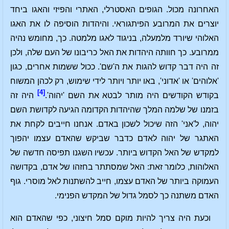
האחרונה מכול. הגופים האסטרלי, האתרי והפיזי והאגו ביחד
יוצרים את המרובע הפיתגוראי. והיהדות הוסיפה לו את האגו
האלוהי שיורד מלמעלה, בניגוד לאגו מלמטה. כך, מחומש נהיה
ממרובע. כך חוותה היהדות את האל כריבונו של העם שלה, ולכן
זה היה דבר קדוש להגות את ה'שם'. ככול ששמות אחרים, כגון
'אלוהים' או 'אדוני', באו יותר ויותר לידי שימוש, רק לכהן המשוח
[4]
בקודש הקודשים היה מותר לבטא את השם 'יהוה'.
היה זה
בזמנו של שלמה המלך שהיהדות הקדומה הגיעה לקדושת השם
יהוה, ל'אני' הזה שיכול לשכון באדם. אנחנו חייבים לקחת את
האתגר של יהוה לאדם כדבר שביקש שהאדם עצמו יהפוך
למקדש של האל הקדוש ביותר. עכשיו השגנו תפיסה חדשה של
האלוהות, כלומר זאת: האל שמסתתר בחזהו של אדם, בקדושה
העמוקה ביותר של האדם עצמו, חייב להשתנות לאל מוסרי. גוף
האדם משתנה כך לסמל גדול של המקדש הפנימי.
וכעת היה צריך להיות מוקם סמל חיצוני, כפי שהאדם הוא