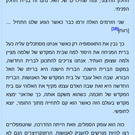
החלק החיצוני, ומה שהילדים של האל נתנו זה בניית החלק
הפנימי.
שני הזרמים האלה זרמו כבר כאשר הגזע שלנו התחיל …
[18]
[רווח]
כך נבין את התאוסופיה רק כאשר אנחנו מסתכלים עליה כעל
ברית המניחה את היסוד למה שבית המקדש של שלמה מציין
ולמה שצופן העתיד. אנחנו צריכים להתכונן לברית החדשה,
במקום הברית הישנה. הברית הישנה היא בריתו של האל
הבורא, שבה האל עובד על בית המקדש של האנושות. הברית
החדשה היא זאת שבה האדם עצמו מקיף את האלוהי עם בית
המקדש של חוכמה, כשהוא משקם אותה, כך שה'אני' ימצא
מקדש בעולם הזה כאשר הוא קם לתחייה מתוך החומר, יוצא
לחופשי.
כזה הוא עומק הסמלים, וזאת הייתה ההדרכה, שהטמפלרים
רצו להיות מורשים להעניק לאנושות. הרוזנקרויצרים הנם לא