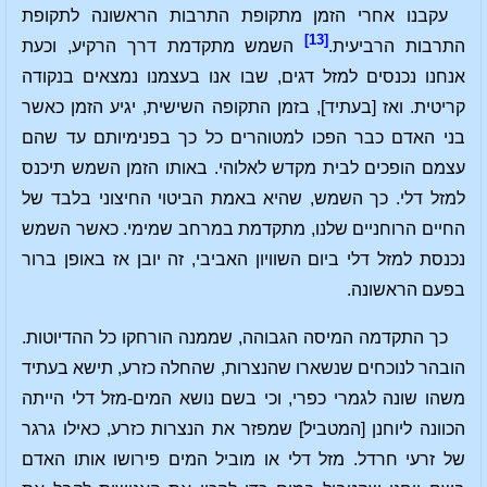
עקבנו אחרי הזמן מתקופת התרבות הראשונה לתקופת
[13]
התרבות הרביעית.
השמש מתקדמת דרך הרקיע, וכעת
אנחנו נכנסים למזל דגים, שבו אנו בעצמנו נמצאים בנקודה
קריטית. ואז [בעתיד], בזמן התקופה השישית, יגיע הזמן כאשר
בני האדם כבר הפכו למטוהרים כל כך בפנימיותם עד שהם
עצמם הופכים לבית מקדש לאלוהי. באותו הזמן השמש תיכנס
למזל דלי. כך השמש, שהיא באמת הביטוי החיצוני בלבד של
החיים הרוחניים שלנו, מתקדמת במרחב שמימי. כאשר השמש
נכנסת למזל דלי ביום השוויון האביבי, זה יובן אז באופן ברור
בפעם הראשונה.
כך התקדמה המיסה הגבוהה, שממנה הורחקו כל ההדיוטות.
הובהר לנוכחים שנשארו שהנצרות, שהחלה כזרע, תישא בעתיד
משהו שונה לגמרי כפרי, וכי בשם נושא המים-מזל דלי הייתה
הכוונה ליוחנן [המטביל] שמפזר את הנצרות כזרע, כאילו גרגר
של זרעי חרדל. מזל דלי או מוביל המים פירושו אותו האדם