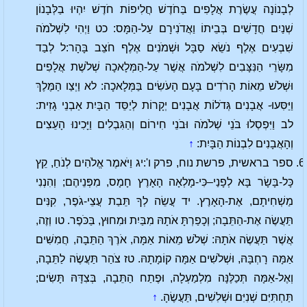
לְבָנוֹנָה עֲשֶׂרֶת אֲלָפִים בַּחֹדֶשׁ חֲלִיפוֹת חֹדֶשׁ יִהְיוּ בַלְּבָנוֹן
שְׁנַיִם חֳדָשִׁים בְּבֵיתוֹ וַאֲדֹנִירָם עַל-הַמָּס: כט וַיְהִי לִשְׁלֹמֹה
שִׁבְעִים אֶלֶף נֹשֵׂא סַבָּל וּשְׁמֹנִים אֶלֶף חֹצֵב בָּהָר:ל לְבַד
מִשָּׂרֵי הַנִּצָּבִים לִשְׁלֹמֹה אֲשֶׁר עַל-הַמְּלָאכָה שְׁלֹשֶׁת אֲלָפִים
וּשְׁלֹשׁ מֵאוֹת הָרֹדִים בָּעָם הָעֹשִׂים בַּמְּלָאכָה: לא וַיְצַו הַמֶּלֶךְ
וַיַּסִּעוּ- אֲבָנִים גְּדֹלוֹת אֲבָנִים יְקָרוֹת לְיַסֵּד הַבָּיִת אַבְנֵי גָזִית:
לב וַיִּפְסְלוּ בֹּנֵי שְׁלֹמֹה וּבֹנֵי חִירוֹם וְהַגִּבְלִים וַיָּכִינוּ הָעֵצִים
וְהָאֲבָנִים לִבְנוֹת הַבָּיִת:
↑
ספר בראשית, פרשת נוח, פרק ו':יג וַיֹּאמֶר אֱלֹהִים לְנֹחַ, קֵץ
כָּל-בָּשָׂר בָּא לְפָנַי–כִּי-מָלְאָה הָאָרֶץ חָמָס, מִפְּנֵיהֶם; וְהִנְנִי
מַשְׁחִיתָם, אֶת-הָאָרֶץ. יד עֲשֵׂה לְךָ תֵּבַת עֲצֵי-גֹפֶר, קִנִּים
תַּעֲשֶׂה אֶת-הַתֵּבָה; וְכָפַרְתָּ אֹתָהּ מִבַּיִת וּמִחוּץ, בַּכֹּפֶר. טו וְזֶה,
אֲשֶׁר תַּעֲשֶׂה אֹתָהּ: שְׁלֹשׁ מֵאוֹת אַמָּה, אֹרֶךְ הַתֵּבָה, חֲמִשִּׁים
אַמָּה רָחְבָּהּ, וּשְׁלֹשִׁים אַמָּה קוֹמָתָהּ. טז צֹהַר תַּעֲשֶׂה לַתֵּבָה,
וְאֶל-אַמָּה תְּכַלֶּנָּה מִלְמַעְלָה, וּפֶתַח הַתֵּבָה, בְּצִדָּהּ תָּשִׂים;
תַּחְתִּיִּם שְׁנִיִּם וּשְׁלִשִׁים, תַּעֲשֶׂהָ.
↑