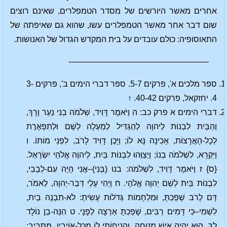
אחרים מאשר היורשים של מסדר הטמפלרים, שאינם רוצים
שום דבר אחר מאשר הטמפלרים עשו, שהוא גם שאיפתה של
התאוסופיה: כולם עובדים על בית המקדש הגדול של האנושות.
—————————————————-
ספר מלכים א', פרקים 5-7. ספר דברי הימים ב', פרקים 3-
4. יחזקאל, פרקים 40-42.
↑
דברי הימים א פרק כב: ה וַיֹּאמֶר דָּוִיד, שְׁלֹמֹה בְנִי נַעַר וָרָךְ,
וְהַבַּיִת לִבְנוֹת לַיהוָה לְהַגְדִּיל לְמַעְלָה לְשֵׁם וּלְתִפְאֶרֶת
לְכָל-הָאֲרָצוֹת, אָכִינָה נָּא לוֹ; וַיָּכֶן דָּוִיד לָרֹב, לִפְנֵי מוֹתוֹ. ו
וַיִּקְרָא, לִשְׁלֹמֹה בְנוֹ; וַיְצַוֵּהוּ לִבְנוֹת בַּיִת, לַיהוָה אֱלֹהֵי יִשְׂרָאֵל.
{ס} ז וַיֹּאמֶר דָּוִיד, לִשְׁלֹמֹה: בנו (בְּנִי)–אֲנִי הָיָה עִם-לְבָבִי,
לִבְנוֹת בַּיִת לְשֵׁם יְהוָה אֱלֹהָי. ח וַיְהִי עָלַי דְּבַר-יְהוָה, לֵאמֹר,
דָּם לָרֹב שָׁפַכְתָּ, וּמִלְחָמוֹת גְּדֹלוֹת עָשִׂיתָ: לֹא-תִבְנֶה בַיִת,
לִשְׁמִי–כִּי דָּמִים רַבִּים, שָׁפַכְתָּ אַרְצָה לְפָנָי. ט הִנֵּה-בֵן נוֹלָד
לָךְ, הוּא יִהְיֶה אִישׁ מְנוּחָה, וַהֲנִיחוֹתִי לוֹ מִכָּל-אוֹיְבָיו, מִסָּבִיב: