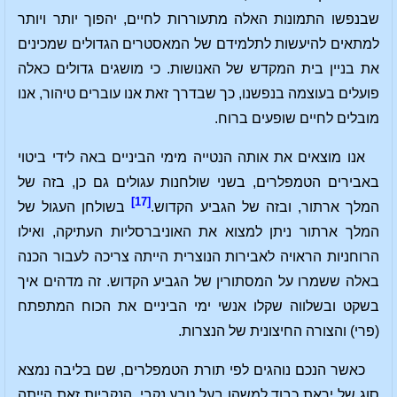
שבנפשו התמונות האלה מתעוררות לחיים, יהפוך יותר ויותר
למתאים להיעשות לתלמידם של המאסטרים הגדולים שמכינים
את בניין בית המקדש של האנושות. כי מושגים גדולים כאלה
פועלים בעוצמה בנפשנו, כך שבדרך זאת אנו עוברים טיהור, אנו
מובלים לחיים שופעים ברוח.
אנו מוצאים את אותה הנטייה מימי הביניים באה לידי ביטוי
באבירים הטמפלרים, בשני שולחנות עגולים גם כן, בזה של
[17]
המלך ארתור, ובזה של הגביע הקדוש.
בשולחן העגול של
המלך ארתור ניתן למצוא את האוניברסליות העתיקה, ואילו
הרוחניות הראויה לאבירות הנוצרית הייתה צריכה לעבור הכנה
באלה ששמרו על המסתורין של הגביע הקדוש. זה מדהים איך
בשקט ובשלווה שקלו אנשי ימי הביניים את הכוח המתפתח
(פרי) והצורה החיצונית של הנצרות.
כאשר הנכם נוהגים לפי תורת הטמפלרים, שם בליבה נמצא
סוג של יראת כבוד למשהו בעל טבע נקבי. הנקביות זאת הייתה