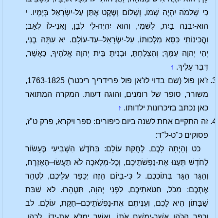
כִּי שְׁלֹמֹה יִהְיֶה שְׁמוֹ, וְשָׁלוֹם וָשֶׁקֶט אֶתֵּן עַל-יִשְׂרָאֵל בְּיָמָיו. י
הוּא-יִבְנֶה בַיִת, לִשְׁמִי, וְהוּא יִהְיֶה-לִּי לְבֵן, וַאֲנִי-לוֹ לְאָב;
וַהֲכִינוֹתִי כִּסֵּא מַלְכוּתוֹ, עַל-יִשְׂרָאֵל–עַד-עוֹלָם. יא עַתָּה בְנִי,
יְהִי יְהוָה עִמָּךְ; וְהִצְלַחְתָּ, וּבָנִיתָ בֵּית יְהוָה אֱלֹהֶיךָ, כַּאֲשֶׁר,
דִּבֶּר עָלֶיךָ.
↑
ז'אן פול (שם בדוי לז'אן פול פרידריך ריכטר) 1763-1825,
משורר, סופר של רומנים, והוגה דעות. המקרה המתואר
כאן נכתב בזיכרונות ילדותו.
↑
זה התקיים אחת לשנה ביום כיפורים: ספר ויקרא, פרק ט"ז,
פסוקים כ"ט-ל"ד:
כט וְהָיְתָה לָכֶם, לְחֻקַּת עוֹלָם: בַּחֹדֶשׁ הַשְּׁבִיעִי בֶּעָשׂוֹר
לַחֹדֶשׁ תְּעַנּוּ אֶת-נַפְשֹׁתֵיכֶם, וְכָל-מְלָאכָה לֹא תַעֲשׂוּ–הָאֶזְרָח,
וְהַגֵּר הַגָּר בְּתוֹכְכֶם. ל כִּי-בַיּוֹם הַזֶּה יְכַפֵּר עֲלֵיכֶם, לְטַהֵר
אֶתְכֶם: מִכֹּל, חַטֹּאתֵיכֶם, לִפְנֵי יְהוָה, תִּטְהָרוּ. לא שַׁבַּת
שַׁבָּתוֹן הִיא לָכֶם, וְעִנִּיתֶם אֶת-נַפְשֹׁתֵיכֶם–חֻקַּת, עוֹלָם. לב
וְכִפֶּר הַכֹּהֵן אֲשֶׁר-יִמְשַׁח אֹתוֹ, וַאֲשֶׁר יְמַלֵּא אֶת-יָדוֹ, לְכַהֵן,