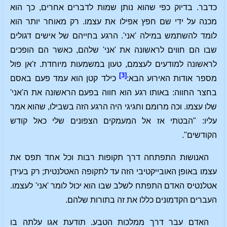
כדבר. בדיוק כפי שהוא נותן שמות לדברים אחרים, כך הוא
מכנה על ידי שם חפץ אפילו את עצמו. רק מאוחר יותר הוא
לומד להשתמש במילה 'אני'. הרגע בחייהם של אישים דגולים
שבו הם חווים לראשונה את 'אני' שלהם, כאשר הם הופכים
לראשונה למודעים לעצמם, טעון במשמעות מיוחדת. ז'אן פול
[3]
מספר אודות האירוע הבא:
כילד קטן הוא עמד פעם באסם
בחצר החווה: באותו רגע הוא חווה בפעם הראשונה את ה'אני'
שלו עצמו. וכה מרומם וחגיגי היה הרגע הזה בשבילו, שהוא אמר
עליו: "הבטתי אז אל המעמקים הצפונים שלי כאל קודש
הקודשים".
האנושות התפתחה דרך תקופות רבות וכל אחד תפס את
עצמו באופן האובייקטיבי הזה עד לתקופה האטלנטית; רק בעידן
אטלנטיס האדם התפתח לשלב שבו הוא יכול לומר 'אני' לעצמו.
העברים הקדמונים כללו את זה בתורות שלהם.
האדם עבר דרך ממלכות הטבע. תודעת אגו עלתה בו