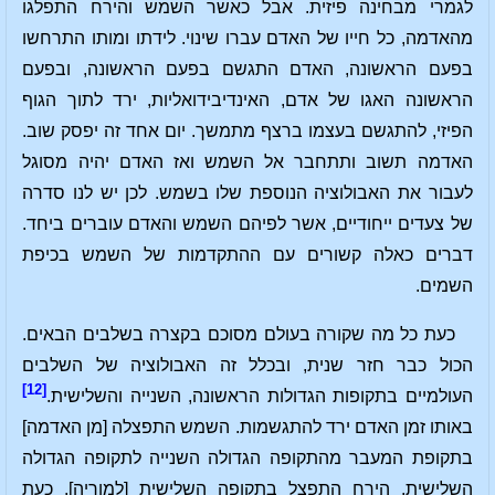
לגמרי מבחינה פיזית. אבל כאשר השמש והירח התפלגו
מהאדמה, כל חייו של האדם עברו שינוי. לידתו ומותו התרחשו
בפעם הראשונה, האדם התגשם בפעם הראשונה, ובפעם
הראשונה האגו של אדם, האינדיבידואליות, ירד לתוך הגוף
הפיזי, להתגשם בעצמו ברצף מתמשך. יום אחד זה יפסק שוב.
האדמה תשוב ותתחבר אל השמש ואז האדם יהיה מסוגל
לעבור את האבולוציה הנוספת שלו בשמש. לכן יש לנו סדרה
של צעדים ייחודיים, אשר לפיהם השמש והאדם עוברים ביחד.
דברים כאלה קשורים עם ההתקדמות של השמש בכיפת
השמים.
כעת כל מה שקורה בעולם מסוכם בקצרה בשלבים הבאים.
הכול כבר חזר שנית, ובכלל זה האבולוציה של השלבים
[12]
העולמיים בתקופות הגדולות הראשונה, השנייה והשלישית.
באותו זמן האדם ירד להתגשמות. השמש התפצלה [מן האדמה]
בתקופת המעבר מהתקופה הגדולה השנייה לתקופה הגדולה
השלישית, הירח התפצל בתקופה השלישית [למוריה]. כעת