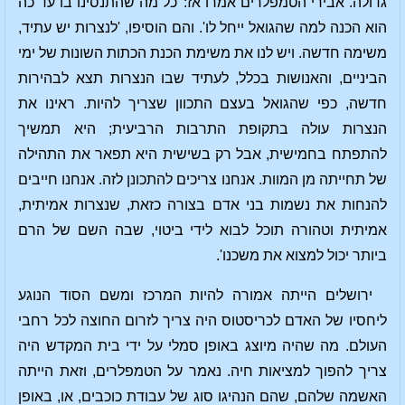
גדולה. אבירי הטמפלרים אמרו אז: 'כל מה שהתנסינו בו עד כה
הוא הכנה למה שהגואל ייחל לו'. והם הוסיפו, 'לנצרות יש עתיד,
משימה חדשה. ויש לנו את משימת הכנת הכתות השונות של ימי
הביניים, והאנושות בכלל, לעתיד שבו הנצרות תצא לבהירות
חדשה, כפי שהגואל בעצם התכוון שצריך להיות. ראינו את
הנצרות עולה בתקופת התרבות הרביעית; היא תמשיך
להתפתח בחמישית, אבל רק בשישית היא תפאר את התהילה
של תחייתה מן המוות. אנחנו צריכים להתכונן לזה. אנחנו חייבים
להנחות את נשמות בני אדם בצורה כזאת, שנצרות אמיתית,
אמיתית וטהורה תוכל לבוא לידי ביטוי, שבה השם של הרם
ביותר יכול למצוא את משכנו'.
ירושלים הייתה אמורה להיות המרכז ומשם הסוד הנוגע
ליחסיו של האדם לכריסטוס היה צריך לזרום החוצה לכל רחבי
העולם. מה שהיה מיוצג באופן סמלי על ידי בית המקדש היה
צריך להפוך למציאות חיה. נאמר על הטמפלרים, וזאת הייתה
האשמה שלהם, שהם הנהיגו סוג של עבודת כוכבים, או, באופן