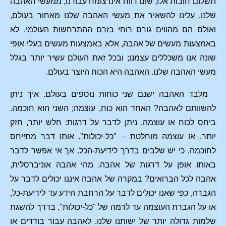
תשלום חובות אלו, שום רווח אינו צומח עבורנו, ממעשי האהבה
שלנו. עלינו להשאיר את מעשי האהבה שלנו מאחור בעולם,
ואולם הם מהווים גורם רוחי בזרם ההתרחשות העולמי. לא
באמצעות מעשים של אהבה, אלא באמצעות מעשים בעלי אופי
שונה אנו משכללים עצמנו; ובכל זאת העולם עשיר יותר בגלל
מעשי האהבה שלנו. האהבה היא הכוח היוצר בעולם.
מלבד האהבה ישנם שני כוחות נוספים בעולם. איך ניתן
להשוותם לאהבה? האחד הוא כוח, עוצמה; השני הוא חוכמה.
ביחס לכוח או עוצמה, ניתן לדבר על דרגות: חלש יותר, חזק
יותר, או עוצמה מוחלטת – "כל-יכולות". אותו דבר מתייחס
לחוכמה, כי יש שלבים בדרך לידיעת-הכל. אך אי אפשר לדבר
באותו אופן על דרגות של אהבה. מהי אהבה אוניברסלית,
אהבה לכל הברואים? במקרה של אהבה איננו יכולים לדבר על
הגברה, כפי שאנו יכולים לדבר על הרחבת הידע עד לידיעת-כל,
או על הגברת העוצמה עד לרמה של "כל-יכולות", בדרך להשגת
שלמות גדולה יותר של ישותנו שלנו. לאהבה עבור בודדים או