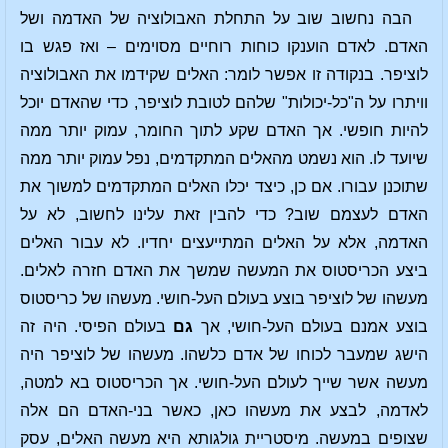
הבה נחשוב שוב על התחלת האבולוציה של האדמה ושל
האדם. לאדם הוענקו כוחות רוחיים מסוימים – ואז פגש בו
לוציפר. בנקודה זו אפשר לומר: האלים שקידמו את האבולוציה
וויתרו על ה"כל-יכולות" שלהם לטובת לוציפר, כדי שהאדם יוכל
להיות חופשי. אך האדם שקע לתוך החומר, עמוק יותר ממה
שיועד לו. הוא נשמט מהאלים המתקדמים, נפל עמוק יותר ממה
שתוכנן עבורו. אם כן, כיצד יכלו האלים המתקדמים למשוך את
האדם לעצמם שוב? כדי להבין זאת עלינו לחשוב, לא על
האדמה, אלא על האלים המתייעצים יחדיו. לא עבור האלים
ביצע הכריסטוס את המעשה שמשך את האדם חזרה לאלים.
מעשהו של לוציפר בוצע בעולם העל-חושי. מעשהו של כריסטוס
בוצע אמנם בעולם העל-חושי, אך
גם
בעולם הפיסי. היה זה
הישג שמעבר לכוחו של אדם כלשהו. מעשהו של לוציפר היה
מעשה אשר שייך לעולם העל-חושי. אך הכריסטוס בא למטה,
לאדמה, לבצע את מעשהו כאן, כאשר בני-האדם הם אלה
שצופים במעשה. מיסטריית גולגותא היא מעשה האלים, עסק