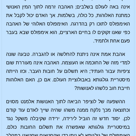
אינה באה לעולם בשלבים; האהבה זרמה לתוך המין האנושי
כמתנת האלוהות, כל כולה, בשלמות. אך האדם יכול לקבל את
האימפולס לתוכו רק בהדרגה. האימפולס האלוהי של האהבה
כפי שאנו זקוקים לו בחיים הארציים, הוא אימפולס שבא בעבר
פעם אחת ולתמיד.
אהבת אמת אינה ניתנת להחלשה או להגברה. טבעה שונה
למדי מזה של החוכמה או העוצמה. האהבה אינה מעוררת שום
ציפיות עבור העתיד; היא תשלום על חובות העבר. וכזו הייתה
מיסטריית גולגותא באבולוציית העולם. אם כן, האם האלוהות
חייבת חוב כלשהו לאנושות?
ההשפעה של לוציפר הביאה לתוך האנושות אלמנט מסוים
וכתוצאה מכך נלקח ממנה משהו שהיה שייך לאדם עוד קודם
לכן. יסוד חדש זה הוביל לירידה, ירידה שקיבלה משקל נגד
במיסטריית גולגותא שאפשרה את תשלום החובות כולם.
האימפולס של גולגותא לא ניתן כדי שהחטאים שחטאנו במהלך