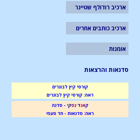
ארכיב רודולף שטיינר
ארכיב כותבים אחרים
אומנות
סדנאות והרצאות
קורסי קיץ לבוגרים
ראה: קורסי קיץ לבוגרים
ק
א
נ
ד
י
נ
ס
ק
י
- סדנה
ראה: סדנאות - חד פעמי