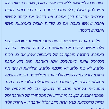
יהווה סכנה לאנושות. ללא חוש אהבה מולד, שום דבר חומרי לא
מגיע לתוך העולם; בלי אהבה רוחנית, שום דבר רוחני. כוחות
יצירתיים נפרשים דרך אהבה. אנו חייבים את קיומנו למעשי
אהבה שנעשו בעבר. אם כן, לפדות חובות באמצעות מעשי
אהבה זו חוכמה.
מלבד האהבה ישנם שני כוחות נוספים: עוצמה וחוכמה. בשני
אלה אפשר ליישם את המושגים של גודל ושיפור, אך לא
באהבה. התכונה חובקת-כל של האלוהות אינה, אם כן, הכוח
הכל-יכול ואינה ידיעת-הכל, אלא האהבה. האל הוא אהבה
עליונה; לא כוח עליון, לא חוכמה עליונה. האלוהות חילקה את
החוכמה והעוצמה לשניים אלה: אהרימן ולוציפר. חוכמה ועוצמה
מתגלות בעולם, אך האהבה היא אימפולס אלוהי יחיד במינו.
מיסטריית גולגותא התגשמה כמשקל נגד לאימפולסים של
עוצמה וחוכמה. לכן, כל מי שיודע את המסתורין של האהבה יכול
להיות כריסטיאני. מדע הרוח חייב לכלול אהבה זו – אחרת יוליך