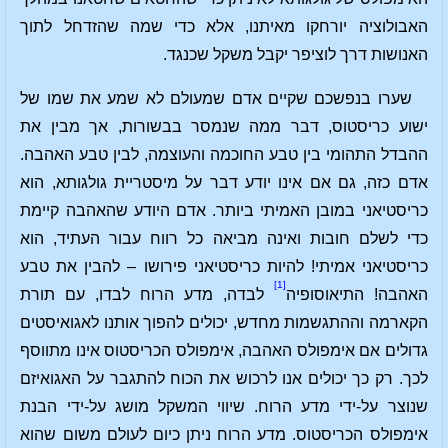
האבולוציה יורחקו מאיתנו, אלא כדי שמה שהזדחל לתוך
האנושות דרך לוציפר יקבל משקל שכנגד.
שערו בנפשכם שקיים אדם שמעולם לא שמע את שמו של
ישוע כריסטוס, דבר ממה שנמסר בבשורות, אך מבין את
ההבדל התהומי בין טבע החוכמה והעוצמה, לבין טבע האהבה.
אדם כזה, גם אם אינו יודע דבר על מיסטריית גולגותא, הוא
כריסטיאני במובן האמיתי ביותר. אדם היודע שהאהבה קיימת
כדי לשלם חובות ואינה מביאה כל רווח עבור העתיד, הוא
כריסטיאני אמיתי! להיות כריסטיאני פירושו – להבין את טבע
[1]
האהבה! התיאוסופיה
לבדה, מדע הרוח לבדו, עם תורת
הקארמה וההתגשמות מחדש, יכולים להפוך אותנו לאגואיסטים
גדולים אם אימפולס האהבה, אימפולס הכריסטוס אינו מתווסף
לכך. רק כך יכולים אנו לרכוש את הכוח להתגבר על האגואיזם
שנוצר על-ידי מדע הרוח. שיווי המשקל מושג על-ידי הבנת
אימפולס הכריסטוס. מדע הרוח ניתן כיום לעולם משום שהוא