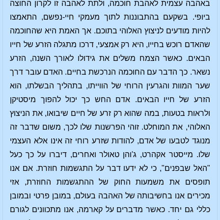
באהבה עצמית לאהבת חוכמה, ולתת לאהבה זו לקרון החוצה
ביופי. בשקעם בהתבוננות לתוך מעמקי חיי-נפשם, התאמצו
להיות מודעים לניצוץ האלוהי בתוכם. אך האמת היא שהחוכמה
שהאדם רוכש בחייו, היא רק אמצעי, דרכו מתגלה הזרע של חייו
הבאים. כאשר הצמח משלים את גידולו לאורך השנה, הזרע
נשאר. כך הדבר עם החוכמה הנרכשת בחיים. האדם עובר דרך
שער המוות והגרעין הרוחי של הווייתו, בתהליך הבשלתו, הוא
הזרע של חייו הבאים. אדם החש כך יכול להפוך מיסטיקן
ולראות בטעות, במה שהוא רק זרע של חיים שיבואו, את הניצוץ
האלוהי, את המוחלט. זוהי הפרשנות שלו לכך, משום שדבר זה
מנוגד לטבעו של אדם, להודות שזרע רוחי זה אינו אלא העצמי
שלו. מייסטר אקהרט, ג'והן טאולר ואחרים, דיברו על כך כעל
"האל שבפנים", כי לא ידעו דבר על התגשמות חוזרת. אם אנו
תופסים את משמעות החוק של ההתגשמות החוזרת, אזי
מכירים אנו בחשיבותה של האהבה בעולם, במובן פרטי ובמובן
כללי גם יחד. כאשר מדברים על קארמה, אנו מתכוונים לגורם