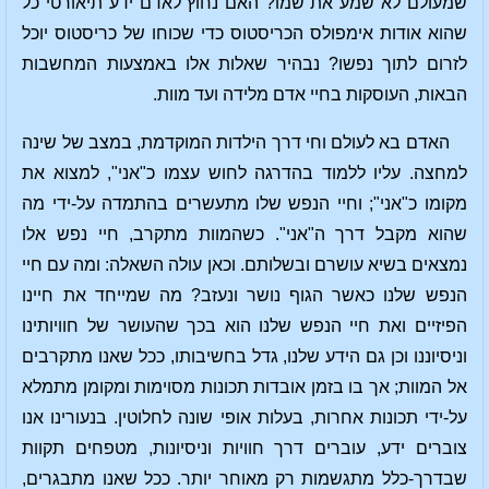
שמעולם לא שמע את שמו? האם נחוץ לאדם ידע תיאורטי כל
שהוא אודות אימפולס הכריסטוס כדי שכוחו של כריסטוס יוכל
לזרום לתוך נפשו? נבהיר שאלות אלו באמצעות המחשבות
הבאות, העוסקות בחיי אדם מלידה ועד מוות.
האדם בא לעולם וחי דרך הילדות המוקדמת, במצב של שינה
למחצה. עליו ללמוד בהדרגה לחוש עצמו כ"אני", למצוא את
מקומו כ"אני"; וחיי הנפש שלו מתעשרים בהתמדה על-ידי מה
שהוא מקבל דרך ה"אני". כשהמוות מתקרב, חיי נפש אלו
נמצאים בשיא עושרם ובשלותם. וכאן עולה השאלה: ומה עם חיי
הנפש שלנו כאשר הגוף נושר ונעזב? מה שמייחד את חיינו
הפיזיים ואת חיי הנפש שלנו הוא בכך שהעושר של חוויותינו
וניסיוננו וכן גם הידע שלנו, גדל בחשיבותו, ככל שאנו מתקרבים
אל המוות; אך בו בזמן אובדות תכונות מסוימות ומקומן מתמלא
על-ידי תכונות אחרות, בעלות אופי שונה לחלוטין. בנעורינו אנו
צוברים ידע, עוברים דרך חוויות וניסיונות, מטפחים תקוות
שבדרך-כלל מתגשמות רק מאוחר יותר. ככל שאנו מתבגרים,