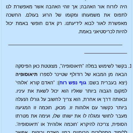
היה לזרוח אור האהבה; אך זוהי האהבה אשר מאפשרת לנו
לתפוס את משמעותו ומקומו של הרוע בעולם. החשכה
מאפשרת לאור לבוא לידיעתנו. רק אדם חופשי באמת יכול
להיות לכריסטיאני באמת.
————————————————————————
—————————
בקשר לשימוש במלה "תיאוסופיה", מצוטטת כאן הפיסקה
הבאה מן המבוא של רודולף שטיינר לספרו
תיאוסופיה
(יצא בעברית בשם:
גוף נפש רוח
): "האדם קורא 'אלוהי'
למקום הגבוה ביותר שאליו הוא יכול לשאת את עיניו.
ובאותה דרך או אחרת, הוא צריך לחשוב על גורלו הנעלה
ביותר כקשור עם אלוהות זו. מכאן, חוכמה זו המגיעה
מעבר לחושי ומגלה לו את ישותו שלו, ועימה את מטרתו
הסופית, צריכה להיקרא 'חוכמה אלוהית' או 'תיאוסופיה'.
ללימוד התהליכים הרוחיים בחיי האדם וביקום, אפשר