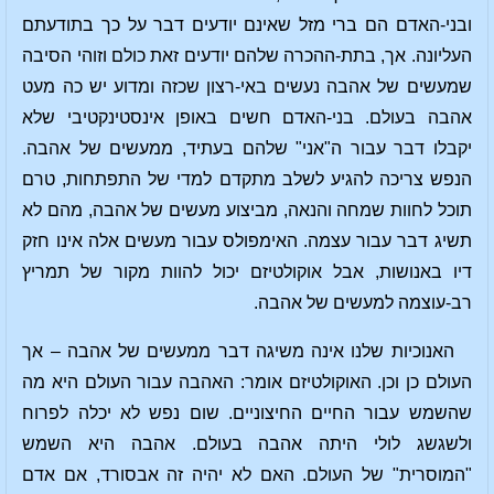
ובני-האדם הם ברי מזל שאינם יודעים דבר על כך בתודעתם
העליונה. אך, בתת-ההכרה שלהם יודעים זאת כולם וזוהי הסיבה
שמעשים של אהבה נעשים באי-רצון שכזה ומדוע יש כה מעט
אהבה בעולם. בני-האדם חשים באופן אינסטינקטיבי שלא
יקבלו דבר עבור ה"אני" שלהם בעתיד, ממעשים של אהבה.
הנפש צריכה להגיע לשלב מתקדם למדי של התפתחות, טרם
תוכל לחוות שמחה והנאה, מביצוע מעשים של אהבה, מהם לא
תשיג דבר עבור עצמה. האימפולס עבור מעשים אלה אינו חזק
דיו באנושות, אבל אוקולטיזם יכול להוות מקור של תמריץ
רב-עוצמה למעשים של אהבה.
האנוכיות שלנו אינה משיגה דבר ממעשים של אהבה – אך
העולם כן וכן. האוקולטיזם אומר: האהבה עבור העולם היא מה
שהשמש עבור החיים החיצוניים. שום נפש לא יכלה לפרוח
ולשגשג לולי היתה אהבה בעולם. אהבה היא השמש
"המוסרית" של העולם. האם לא יהיה זה אבסורד, אם אדם