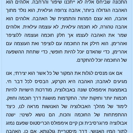
התכונה שביחס אליה לא ייתכנו שיפור והרחבה. אלוהים הוא
האהבה הגדולה ביותר, אהבה צרופה ועילאית, הוא נולד מתוך
אהבה, הוא עצם המהות והתמצית של האהבה. אלוהים הוא
אהבה טהורה, לא חוכמה עילאית, לא עוצמה עילאית. אלוהים
שמר את האהבה לעצמו אך חלק חוכמה ועוצמה ללוציפר
ואהרימן. הוא חילק את החוכמה עם לוציפר ואת העוצמה עם
אהרימן, כדי שהאדם יוכל להיות חופשי, כדי שתחת ההשפעה
של החוכמה יוכל להתקדם.
אם אנו מנסים לגלות את המקור של כל אשר הוא יצירתי, אנו
מגיעים לאהבה; האהבה היא הקרקע, הבסיס לכל דבר חי.
באמצעות אימפולס שונה באבולוציה, מודרכות הישויות להיות
חכמות יותר וחזקות יותר. התקדמות מושגת דרך חוכמה וחוזק.
לימוד של מהלך האבולוציה של האנושות מראה לנו, כיצד
ההתפתחות של החוכמה והכוח, הם נושא לשינוי: ישנה
אבולוציה פרוגרסיבית וכן קיים אימפולס הכריסטוס שפעם נמזג
לתוך המין האנושי, דרך מיסטריית גולגותא. אם כן, האהבה