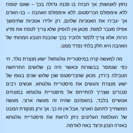
נחוץ לאנושות; אך חבויה בו סכנה גדולה בכך – שאם יטופח
ללא אימפולס הכריסטוס, ללא אימפולס האהבה – בני-האדם
אך יגבירו את האנוכיות שלהם, רק יולידו אנוכיות שתימשך
אפילו מעבר למוות. מכאן אין להסיק שלא צריך לטפח את מדע
הרוח; אלא צריך ללמוד ולהכיר בכך שהבנת הטבע המהותי של
האהבה היא חלק בלתי נפרד ממנו.
מה למעשה קרה במיסטריית גולגותא? ישוע מנצרת נולד, חי
כפי שנמסר בבשורות וכאשר היה בן שלושים התרחשה
הטבילה בירדן. מכאן שהכריסטוס שכן שלוש שנים בגופו של
ישוע מנצרת והגשים את מיסטריית גולגותא. אנשים רבים
סבורים שצריך להתייחס אל מיסטריית גולגותא במונחים
אנושיים בלבד, בהאמינם שהיה זה מעשה ארצי, מעשה
המשתייך לתחום הארצי. אבל אין זה כך. אך ורק מנקודת המבט
של העולמות העליונים ניתן לראות את מיסטריית גולגותא
באורה הנכון וכיצד באה לאדמה.