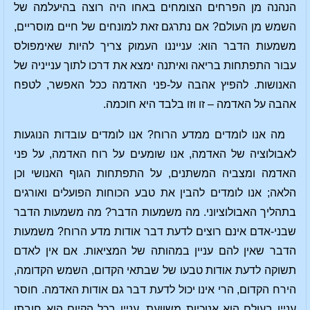
הנהנה מן הפרחים הצומחים באחו היה רוצה בהיעלמה של
השמש מן העולם? אם נתרגם זאת למונחים של חיים מוסריים,
משמעות הדבר הוא: ענייננו העמוק צריך להיות שאימפולס
עבור התפתחות בריאה ואיתנה ימצא את דרכו לתוך ענייניה של
האנושות. להפיץ אהבה על-פני האדמה ככל האפשר, לטפח
אהבה על האדמה – זו וזו בלבד היא חוכמה.
מה אנו לומדים ממדע הרוח? אנו לומדים עובדות הנוגעות
לאבולוציה של האדמה, אנו שומעים על רוח האדמה, על פני
האדמה ומצביה המשתנים, על התפתחות הגוף האנושי וכן
הלאה; אנו לומדים להבין את טבע הכוחות הפועלים ואורגים
בתהליך האבולוציוני. מה משמעות הדבר? מה משמעות הדבר
שבני-אדם אינם רוצים לדעת דבר אודות מדע הרוח? משמעות
הדבר שאין להם עניין במהותה של המציאות. אם אין לאדם
תשוקה לדעת אודות טבעו של שבתאי הקדום, השמש הקדומה,
הירח הקדום, הרי אינו יכול לדעת דבר גם אודות האדמה. חוסר
עניין בעולם הוא אנוכיות משוועת. עניין בכל הקיום הוא חובתו