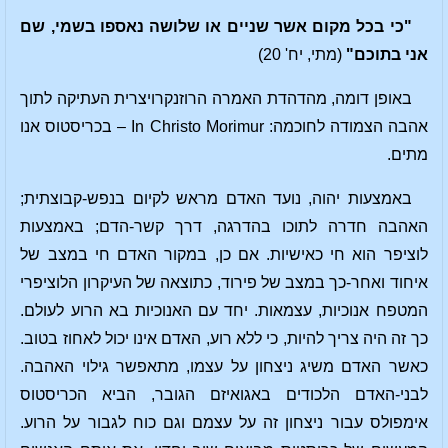
"כי בכל מקום אשר שניים או שלושה נאספו בשמי, שם
אני בתוכם"
(מתי, יח' 20)
באופן דומה, מהדהדת האמרה הרוזנקרויצרית העתיקה לתוך
אהבה הצמודה לחוכמה: In Christo Morimur – בכריסטוס אנו
מתים.
באמצעות יהוה, נועד האדם מראש לקיום בנפש-קבוצתית;
האהבה חדרה לתוכו בהדרגה, דרך קשר-הדם; באמצעות
לוציפר הוא חי כאישיות. אם כן, במקור האדם חי במצב של
איחוד ואחר-כך במצב של פירוד, כתוצאה של העיקרון הלוציפרי
המטפח אנוכיות, עצמאות. יחד עם האנוכיות בא הרוע לעולם.
כך זה היה צריך להיות, כי ללא רוע, האדם אינו יכול לאחוז בטוב.
כאשר האדם משיג ניצחון על עצמו, מתאפשר גילוי האהבה.
לבני-האדם הלכודים באגואיזם הגובר, הביא הכריסטוס
אימפולס עבור ניצחון זה על עצמם וגם כוח לגבור על הרוע.