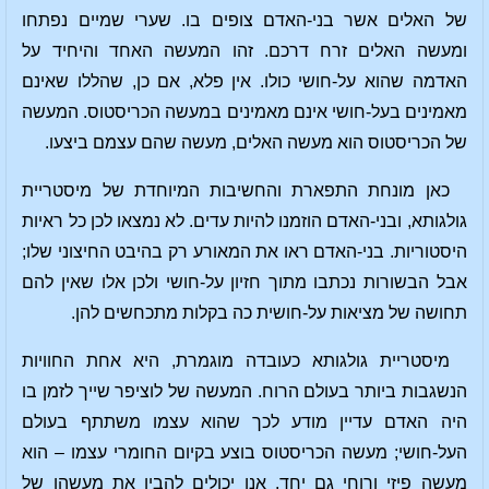
של האלים אשר בני-האדם צופים בו. שערי שמיים נפתחו
ומעשה האלים זרח דרכם. זהו המעשה האחד והיחיד על
האדמה שהוא על-חושי כולו. אין פלא, אם כן, שהללו שאינם
מאמינים בעל-חושי אינם מאמינים במעשה הכריסטוס. המעשה
של הכריסטוס הוא מעשה האלים, מעשה שהם עצמם ביצעו.
כאן מונחת התפארת והחשיבות המיוחדת של מיסטריית
גולגותא, ובני-האדם הוזמנו להיות עדים. לא נמצאו לכן כל ראיות
היסטוריות. בני-האדם ראו את המאורע רק בהיבט החיצוני שלו;
אבל הבשורות נכתבו מתוך חזיון על-חושי ולכן אלו שאין להם
תחושה של מציאות על-חושית כה בקלות מתכחשים להן.
מיסטריית גולגותא כעובדה מוגמרת, היא אחת החוויות
הנשגבות ביותר בעולם הרוח. המעשה של לוציפר שייך לזמן בו
היה האדם עדיין מודע לכך שהוא עצמו משתתף בעולם
העל-חושי; מעשה הכריסטוס בוצע בקיום החומרי עצמו – הוא
מעשה פיזי ורוחי גם יחד. אנו יכולים להבין את מעשהו של