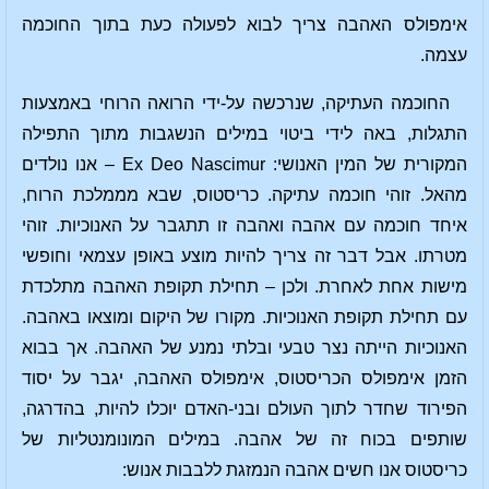
אימפולס האהבה צריך לבוא לפעולה כעת בתוך החוכמה
עצמה.
החוכמה העתיקה, שנרכשה על-ידי הרואה הרוחי באמצעות
התגלות, באה לידי ביטוי במילים הנשגבות מתוך התפילה
המקורית של המין האנושי: Ex Deo Nascimur – אנו נולדים
מהאל. זוהי חוכמה עתיקה. כריסטוס, שבא מממלכת הרוח,
איחד חוכמה עם אהבה ואהבה זו תתגבר על האנוכיות. זוהי
מטרתו. אבל דבר זה צריך להיות מוצע באופן עצמאי וחופשי
מישות אחת לאחרת. ולכן – תחילת תקופת האהבה מתלכדת
עם תחילת תקופת האנוכיות. מקורו של היקום ומוצאו באהבה.
האנוכיות הייתה נצר טבעי ובלתי נמנע של האהבה. אך בבוא
הזמן אימפולס הכריסטוס, אימפולס האהבה, יגבר על יסוד
הפירוד שחדר לתוך העולם ובני-האדם יוכלו להיות, בהדרגה,
שותפים בכוח זה של אהבה. במילים המונומנטליות של
כריסטוס אנו חשים אהבה הנמזגת ללבבות אנוש: