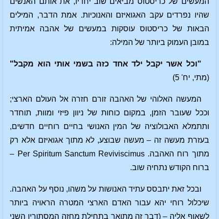
המעשים של כריסטוס מביאים שוב יחדיו, את אותם האנשים
שהיו נפרדים עקב האגואיזם והאנוכיות. אמת הדבר, המילים
הבאות של כריסטוס עוסקות במעשים של אהבה אמיתית
במובן העמוק ביותר של המילה:
"וכל אשר יקבל ילד אחד כזה בשמי אותי הוא מקבל"
(מתי, יח' 5)
המעשה האלוהי של האהבה זורם חזרה אל העולם הארצי;
וככל שעובר הזמן, במקום כוחות של ניוון פיזי ומוות, תוחדר
ותתמלא האבולוציה של המין האנושי בחיים רוחיים חדשים,
בעזרת מעשה זה – מעשה שבוצע, לא מתוך אגואיזם אלא רק
מתוך רוח האהבה. Per Spiritum Sanctum Reviviscimus –
ברוח הקודש נתחיה שוב.
ובכל זאת יתבסס עתיד האנושות על משהו, נוסף על האהבה.
שיכלול רוחי יהא עבור האדם הארצי המטרה הראויה ביותר
לשאוף אליה – (דבר זה מתואר בתחילת מחזה המסתורין השני