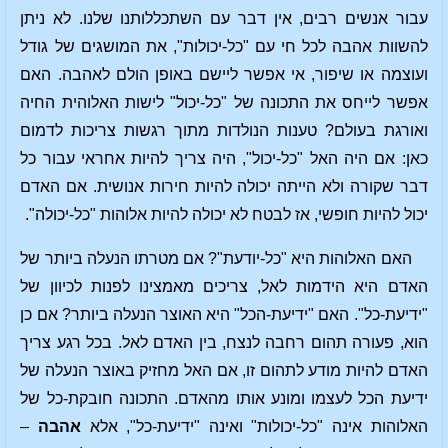
עבור אנשים רבים, אין דבר עם השתכללותנו שלנו. לא ניתן
להשוות אהבה לכל חי עם "כל-יכולות", את המושגים של גודל
ועוצמה או שיפור, אי אפשר ליישם באופן הולם לאהבה. האם
אפשר לייחס את התכונה של "כל-יכול" לישות האלוהית החיה
ואורגת בעולם? טענות הנולדות מתוך רגשות צריכות לדמום
כאן: אם היה האל "כל-יכול", היה צריך להיות אחראי עבור כל
דבר שקורה ולא הייתה יכולה להיות חירות אנושית. אם האדם
יכול להיות חופשי, אז לבטח לא יכולה להיות אלוהות "כל-יכולה".
האם האלוהות היא "כל-יודעת"? אם מטרתו הנעלה ביותר של
האדם היא הידמות לאל, צריכים מאמצינו לפנות לכיוון של
"ידיעת-כל". האם "ידיעת-הכל" היא האוצר הנעלה ביותר? אם כן
הוא, פעורה תהום רחבה לנצח, בין האדם לאל. בכל רגע צריך
האדם להיות מודע לתהום זו, אם האל מחזיק באוצר הנעלה של
ידיעת הכל לעצמו ומונע אותו מהאדם. התכונה חובקת-כל של
האלוהות אינה "כל-יכולות" ואינה "ידיעת-כל", אלא
אהבה
–