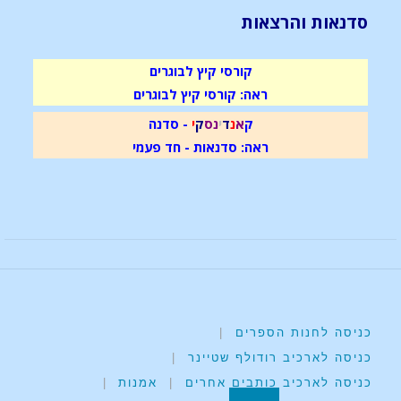
סדנאות והרצאות
קורסי קיץ לבוגרים
ראה: קורסי קיץ לבוגרים
ק
א
נ
ד
י
נ
ס
ק
י
- סדנה
ראה: סדנאות - חד פעמי
כניסה לחנות הספרים
|
כניסה לארכיב רודולף שטיינר
|
כניסה לארכיב כותבים אחרים
|
אמנות
|