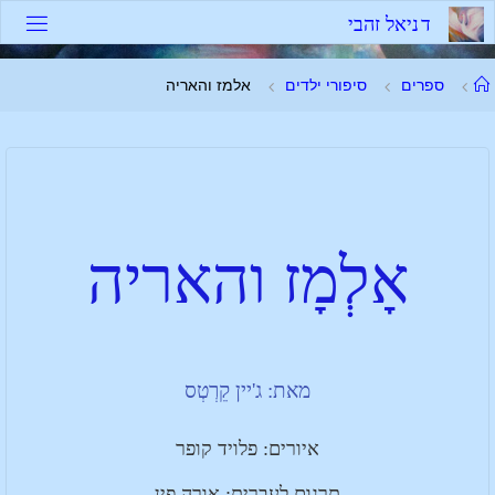
ד
נ
י
א
ל
ז
ה
ב
י
ספרים
סיפורי ילדים
אלמז והאריה
אָלְמָז והאריה
מאת: ג'יין קֵרְטְס
איורים: פלויד קופר
תרגום לעברית: אורה פין