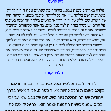
ג'יין קרטס
נולדה בארה"ב בשנת 1952. בהיותה בת שנתיים עברו הוריה לחיות
באתיופיה ושם בילתה ג'יין את כל ילדותה, סופגת מטעמה וניחוחותיה
של הארץ. שם, ללא טלוויזיה, רדיו או סרטים בילתה את זמנה בטיפוס
על הרים, שיכשוך בנהרות לצד מפלי מים, בהאזנה לסיפורים ובחיבור
סיפורים אותם נהגו היא וחברותיה להציג. כשחזרה לארה"ב ללימודים,
לא ידעה כיצד לגשר בין העולמות הכל כך שונים. לקח לה 20 שנה,
עד, שבשביל ילדיה, היא החלה לארוג את הווי החיים באתיופיה לתוך
סיפורי הילדים שהתחילה לכתוב. ג'יין עסקה שנים רבות בהוראה
בביה"סבביה"ס יסודיים, בתיכון ובאוניברסיטה. היום היא משלבת את
הכתיבה לצד מסעות ברחבי העולם ומתן הרצאות על כתיבת ספרים.
היא פעילה בארגון ללא מטרות רווח לקדם קריאה והקמת ספריות
באתיופיה.
פלויד קופר
יליד ארה"ב. נהג לצייר מגיל צעיר ביותר. בבחרותו למד
בקולג' לאומנות וחלם להיות מאייר ספרים. פלויד מאייר בדרך
ייחודית שפיתח הכוללת ציור משטחים של צבעי שמן על גבי
בסיס שמנוני כשאת התמונה עצמה הוא יוצר על ידי טכניקת