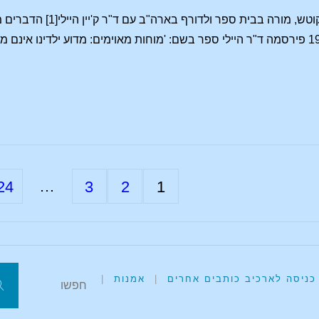
קטע מראיון של רולנד א
**************** בשנת 1988 פירסמה ד"ר היילי ספר בשם: 'מוחות מאוימים: מדוע י
…
24
3
2
1
Posts
pagination
כניסה לארכיב כותבים אחרים
|
אמנות
|
ח