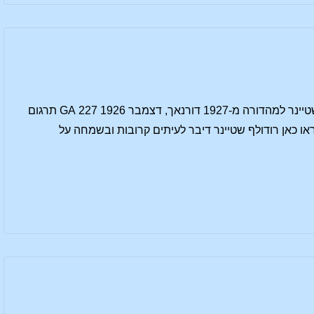
דברי הקדמה לסדרת ההרצאות של רודולף שטיינר: האבולוציה של התודעה הקדמה מאת מרי שטיינר למהדורה מ-1927 דורנאך, דצמבר 1926 227 GA תרגום
ראו כאן רודולף שטיינר דיבר לעיתים קרובות ובשמחה על