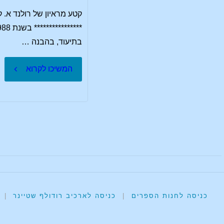
באמנות
החינוך"
בתיעוד, בהבנה …
"ראיון
המשיכו לקרוא
של
רולנד
א.
קוטש
עם
כניסה לחנות הספרים
|
כניסה לארכיב רודולף שטיינר
|
ד"ר