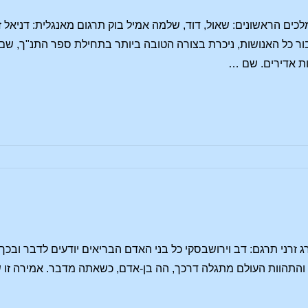
ם הראשונים: שאול, דוד, שלמה אמיל בוק תרגום מאנגלית: דניאל זה
בור כל האנושות, ניכרת בצורה הטובה ביותר בתחילת ספר התנ"ך, שם
נות אדירים. שם …
יה
רג זרני תרגם: דב וירושבסקי כל בני האדם הבריאים יודעים לדבר וב
ם:
והתהוות העולם מתגלה דרכך, הה בן-אדם, כשאתה מדבר. אמירה זו ש