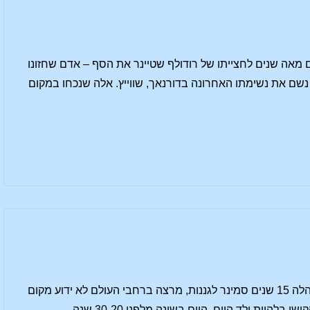
: נורית רוזנגרטן היום אנו מציינים מאה שנים לחצייתו של רודולף שטיינר את הסף – אדם שחזונו
המעשיות נגעו בחייהם של אינספור אנשים ברחבי העולם. במרץ 1925, שטיינר נשם את נשימתו האחרונה בדורנאך, שווייץ. אלה שנכחו במקום
ערב גננות עם מרגרט מאירקורט מתוך ערב הורים עם מרגרט – הייתה 27 שנים גננת ולדורף וניהלה 15 שנים סמינר לגננות, מרצה ברחבי העולם לא ידוע מקום
 ילד היום, היום בשונה מלפני 30-20 שנה, …