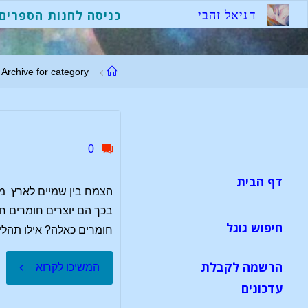
לגו
ד
נ
י
א
ל
ז
ה
ב
י
כניסה לחנות הספרים
תוכן
עמוד
Archive for category "כותבים אחרים"
ראשי
0
דף הבית
הצמח בין שמיים לארץ מא
בכך הם יוצרים חומרים חד
חיפוש גוגל
חומרים כאלה? אילו תהלי
הרשמה לקבלת
"הצמח
המשיכו לקרוא
עדכונים
בין