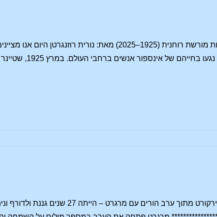
ם
רודולף שטיינר – מאה שנות מורשת רוחנית (1925–2025) מאת
הרוחני ויוזמותיו 
************ מרגרט פתחה את הערב במספר מילים על השמחה והקושי בלהיות