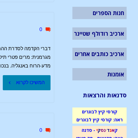
שמיים
חנות הספרים
לארץ"
0
ארכיב רודולף שטיינר
ארכיב כותבים אחרים
מגרמנית: מרים פטרי תיקו
מדע-הרוח באנגליה. בנכו
אומנות
"דברי
המשיכו לקרוא
סדנאות והרצאות
הקדמה
קורסי קיץ לבוגרים
לסדרת
ראה: קורסי קיץ לבוגרים
ההרצאו
ק
א
נ
ד
י
נ
ס
ק
י
- סדנה
0
ראה: סדנאות - חד פעמי