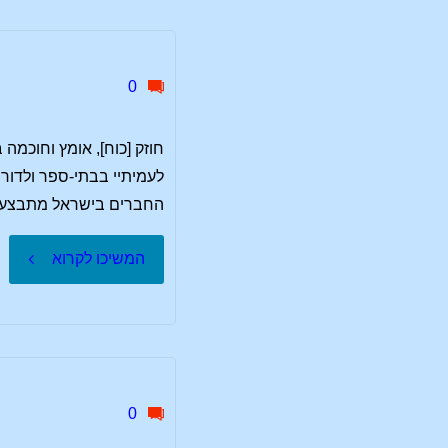
של
השקריות
0
–
חלק
החברים בישראל מתבצעת
ראשון"
"חוזק
המשיכו לקרוא
[כוח],
אומץ
וחוכמה
0