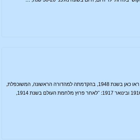
הקדמה לקארמה של השקריות – חלק ראשון מאת: רוברט פרידנטל Robert Friedenthal לספר ראו כאן בשנת 1948, בהקדמתה למהדורה הראשונה, המשוכפלת,
של הרצאות אלו, תיארה מארי שטיינר את הנסיבות שבהן הן ניתנו ע"י רודולף שטיינר בדצמבר 1916 ובינואר 1917: "לאחר פרוץ מלחמת העולם בשנת 1914,