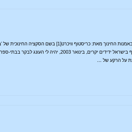
חוזק [כוח], אומץ וחוכמה באמנות החינוך מאת: כרי
לעמיתיי בבתי-ספר ולדורף בישראל ידידים יקרים, בינו
 על הרקע של …