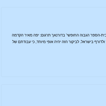
סטוף וויכרט[1] בשם הסקציה החינוכית של 'בית-הספר הגבוה החופשי' בדורנאך תרגום: יפה מאיר הקדמה
אר 2003, יהיה לי העונג לבקר בבתי-ספר ולדורף בישראל. לביקור הזה יהיה אופי מיוחד, כי עבודתם של