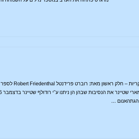
ט"
הגתהאנום …