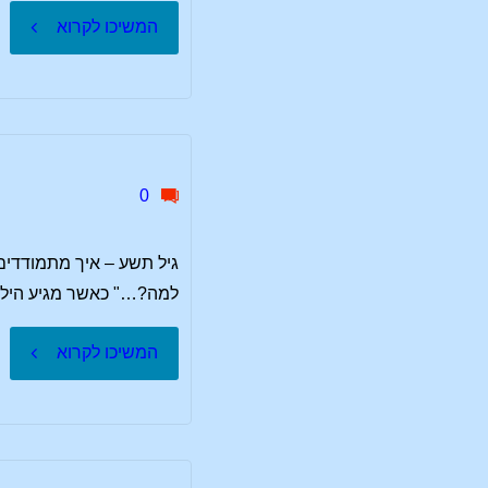
"עיצוב
המשיכו לקרוא
דוד,
דיבור"
שלמה"
0
גיל תשע – איך מתמודדים
למה?…" כאשר מגיע הילד ל
"גיל
המשיכו לקרוא
תשע
–