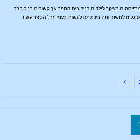
. קוטש, מורה בבית ספר ולדורף בארה"ב עם ד"ר ק'יין היילי[1] הדברים מתייחסים בעיקר לילדים בגיל בית הספר אך קשורים בגיל הרך
לדינו אינם מסוגלים לחשוב ומה ביכולתנו לעשות בעניין זה.' הספר עשיר
חפשו את:
פשו