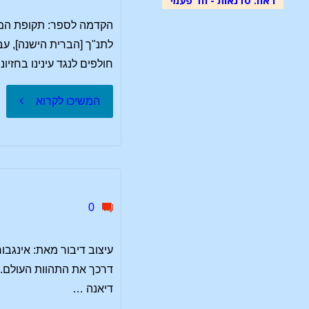
של
הקדמה לספר: תקופת המלכי
שטיינר:
לתנ"ך [הברית הישנה], ע
חולפים לנגד עינינו בחזיו
האבולוצ
"הקדמה
המשיכו לקרוא
של
לספר
התודעה"
–
תקופת
0
המלכים
עיצוב דיבור מאת: אינגבו
הראשוני
דרכך את התהוות העולם. 
דיאנה …
שאול,