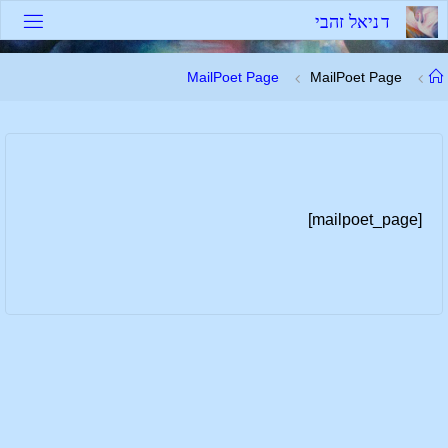
לגו
ד
נ
י
א
ל
ז
ה
ב
י
תוכן
עמוד
MailPoet Page
MailPoet Page
ראשי
[mailpoet_page]