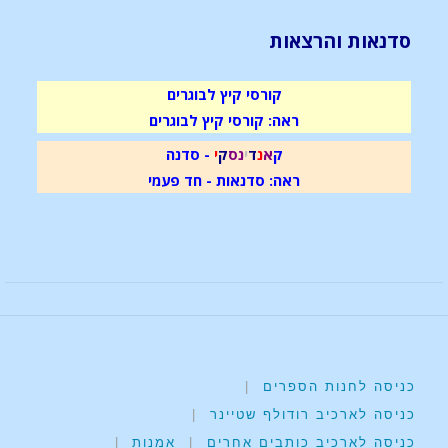
סדנאות והרצאות
קורסי קיץ לבוגרים
ראה: קורסי קיץ לבוגרים
ק
א
נ
ד
י
נ
ס
ק
י
- סדנה
ראה: סדנאות - חד פעמי
כניסה לחנות הספרים
|
כניסה לארכיב רודולף שטיינר
|
כניסה לארכיב כותבים אחרים
|
אמנות
|