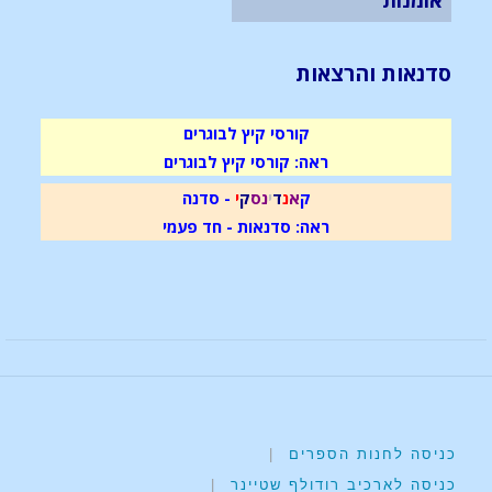
סדנאות והרצאות
קורסי קיץ לבוגרים
ראה: קורסי קיץ לבוגרים
ק
א
נ
ד
י
נ
ס
ק
י
- סדנה
ראה: סדנאות - חד פעמי
כניסה לחנות הספרים
|
כניסה לארכיב רודולף שטיינר
|