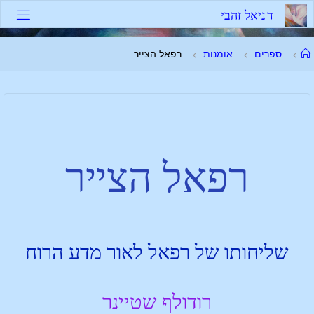
ד
נ
י
א
ל
ז
ה
ב
י
ספרים
אומנות
רפאל הצייר
רפאל הצייר
שליחותו של רפאל לאור מדע הרוח
רודולף שטיינר