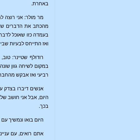
באחרת.
מר מולר: אני רוצה ל
מהכתב את הדברים שאני 
בעמדה כזו שאוכל לדבר ח
ואז התייחס לבעיות שבין העובדים והמעסיקים. בחוזרו ל-1914 הוא ב
רודולף שטיינר: טוב
במקום לשיחה גוון שונה 
רביעי ואז אבקש מהחברי
אנשים דיברו בצדק על
היום, אבל אני חושב שלא 
בכך.
היום בואו ונמשיך עם 
אתם רואים, עם עניינ