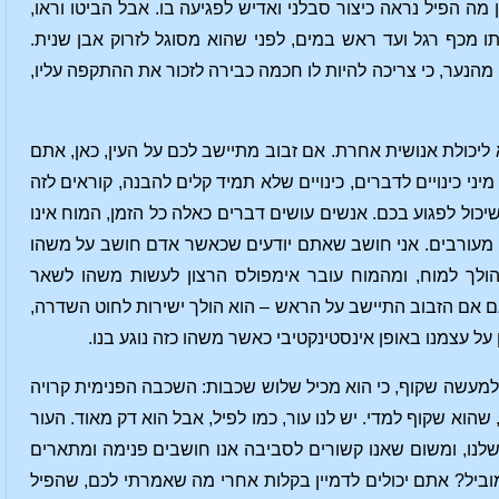
ה הפיל נראה כיצור סבלני ואדיש לפגיעה בו. אבל הביטו וראו,
 מכף רגל ועד ראש במים, לפני שהוא מסוגל לזרוק אבן שנית.
 מהנער, כי צריכה להיות לו חכמה כבירה לזכור את ההתקפה עליו,
א ליכולת אנושית אחרת. אם זבוב מתיישב לכם על העין, כאן, אתם
 כינויים לדברים, כינויים שלא תמיד קלים להבנה, קוראים לזה
ול לפגוע בכם. אנשים עושים דברים כאלה כל הזמן, המוח אינו
 מעורבים. אני חושב שאתם יודעים שכאשר אדם חושב על משהו
ולך למוח, ומהמוח עובר אימפולס הרצון לעשות משהו לשאר
גם אם הזבוב התיישב על הראש – הוא הולך ישירות לחוט השדרה,
 עצמנו באופן אינסטינקטיבי כאשר משהו כזה נוגע בנו.
וא למעשה שקוף, כי הוא מכיל שלוש שכבות: השכבה הפנימית קרויה
הוא שקוף למדי. יש לנו עור, כמו לפיל, אבל הוא דק מאוד. העור
שלנו, ומשום שאנו קשורים לסביבה אנו חושבים פנימה ומתארים
 מוביל? אתם יכולים לדמיין בקלות אחרי מה שאמרתי לכם, שהפיל