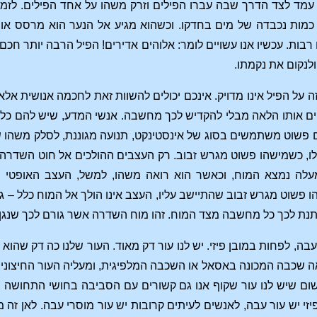
עמד לצד הדרך שבה עברו הפילים וזרק משהו על אחד הפילים. לזמן מ
כמות נכבדה של מים בחדקו. וכשהוא מגיע אל הנער הוא מרסס אותו
בות. עכשיו אנו עשויים לומר: אלוהים אדירים! הפיל הרבה יותר חכם
לנקום את נקמתו.
ה על הפיל אינו מדויק. אינכם יכולים להשוות זאת לחכמה אנושית אל
ם אותו הלאה מבלי להקדיש לכך מחשבה. אנשי המדע, שיש להם כל מיני
פשוט משתמשים בסוג של אינסטינקט, תנועה מגוננת, לסלק משהו שיכ
לו, כשמישהו פשוט מגרש זבוב. רק העצבים ההולכים אל חוט השדרה
עלה נמצא המוח, וכאשר הוא רואה משהו, למשל, העצב האופטי ה
ו פשוט מגרש זבוב שהתיישב עליו, העצב אינו הולך אל המוח כלל – 
תנת לכך כל מחשבה מצד המוח. זהו מוח השדרה אשר גורם לכך שנגן על
 עבה, לפחות במובן פיזי. יש לנו עור דק מאוד. העור שלנו כה דק שה
אה שכבה המכונה באסאל או השכבה המלפיגית, ומעליה העור החיצוני, ש
שום שיש לנו עור שקוף אנו גם קשורים עם הסביבה בחושי התחושה 
יזי יש עור עבה, לאנשים לעיתים קרובות יש עור מוסרי עבה. לאן זה