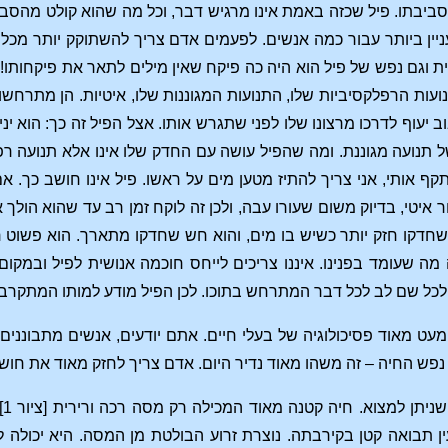
 לסביבתו. פיל שכזה באמת אינו מרגיש דבר, וכל מה שהוא קולט מהסב
עניין ביותר עבור כמה אנשים. לפעמים אדם צריך להשתוקק יותר מכל 
 וגם נפש של פיל הוא היה כה פיקח שאין מילים לתאר את פיקחותו! 
נועות הרפלקסיביות שלו, התנועות המגוננות שלו, איטיות. הן מתרחש
ב יעוף לדרכו מרצונו שלו לפני שתגרש אותו. אצל הפיל זה כך: הוא יני
 תנועה מגוננת. ומה שהפיל עושה עם החדק שלו אינו אלא תנועה רפלק
ף אותי, אני צריך להתיז מטען מים על ראשו. פיל אינו חושב כך. אם
ר איטי, בדיוק משום שעורו עבה, ולכן זה לוקח זמן רב עד שהוא הולך 
 שחדקו חזק יותר כשיש בו מים, והוא חש שחדקו מתארך. הוא פשוט
מה שעומד בפנינו. איננו צריכים לייחס חוכמה אנושית לפיל ובמקום 
לכל שם לב לכל דבר המתרחש בתוכו. לכן הפיל מודע למותו המתקרב ו
עט מאוד פסיכולוגיה של בעלי חיים. אתם יודעים, אנשים מתבוננים ב
פש החיה – זה משהו מאוד נדיר היום. אדם צריך לחזק מאוד את חושיו
ק
 תבואה קטן בקירבתה. נוצרת זרוע הבולטת מן המסה. היא יכולה ל