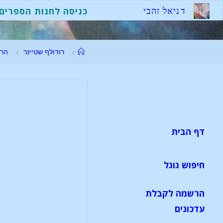
ד
נ
י
א
ל
ז
ה
ב
י
כניסה לחנות הספרים
רודולף שטיינר
הר
דף הבית
חיפוש גוגל
הרשמה לקבלת
עדכונים