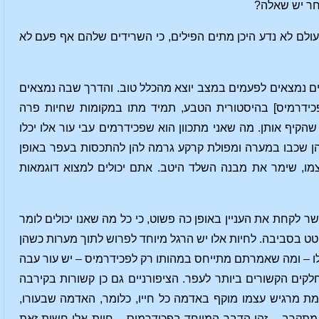
חר יש שאלה?
עולם לא נדע היכן מתים הפילים, כי השרידים שלהם אף פעם לא
ריים נמצאים לפעמים במצב יוצא מהכלל טוב. והדרך שבה נמצאים
פכידרמיס] בהיסטורית הטבע, תמיד מתו במקומות שחיות פרה
הקיף אותן. מה שאני מתכוון הוא שפכידרמים עבי עור אלו יכלו
הן שכבו במערה ומפולת קרקע גרמה להן להתכסות בעפר באופן
ו, שימר את מבנה השלד היטב. אתם יכולים למצוא דוגמאות
ר לקחת את העניין באופן כה פשוט, כי כל מה שאנו יכולים לומר
ט בסביבה. לחיות אלו יש הרגל מיוחד לפרוש לתוך מערות כשהן
לו – ומה שאמרתם מתייחס במהותו רק לפכידרמיס – יש עור עבה
קים הקשורים ביותר לעפר. הציפורניים גם כן קשורות בקירבה
ת מרגיש עצמו מוקף באדמה כל חייו, כלומר, האדמה שבעורו,
מתקרב – זהו הדבר המיוחד בפכידרמיס – חיות אלו חשות זאת