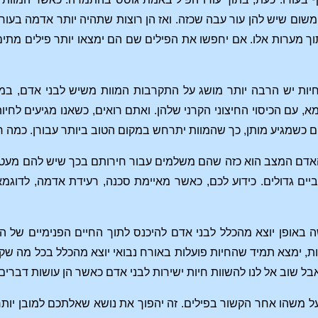
משום שיש להן עור עבה שכזה. ואז הן רוצות שתהיה יותר אדמה בעור
ך מערות אלו. אם יחפשו את הפילים שם הם ימצאו יותר פילים מתי
יות יש הרבה יותר מושג על התקרבות המוות משיש לבני אדם, במיו
א, עם הכיסוי החיצוני הקרני שלהן. ואתם רואים, כשאנו מגיעים לחי
רים כשמגיע מותן, כך שהמוות יתרחש במקום הטוב ביותר עבורן. כמה
אדם המצב הוא כזה שהם משלמים עבור חירותם בכך שיש להם מעט מאו
יביים גדולים. כידוע לכם, כאשר מאיימת סכנה, רעידת אדמה, לדוגמ
ה באופן יוצא מהכלל לבני אדם להיכנס לתוך החיים הפנימיים של החי
, ימצא תמיד שהחיות פועלות באורח נבואי יוצא מהכלל בכל מה שקשו
אבל שוב אל לנו להשוות חיות ישירות לבני אדם כאשר הן עושות דברי
 על משהו אחר הקשור בפילים. זה יהפוך את נושא שאלתכם למובן יותר