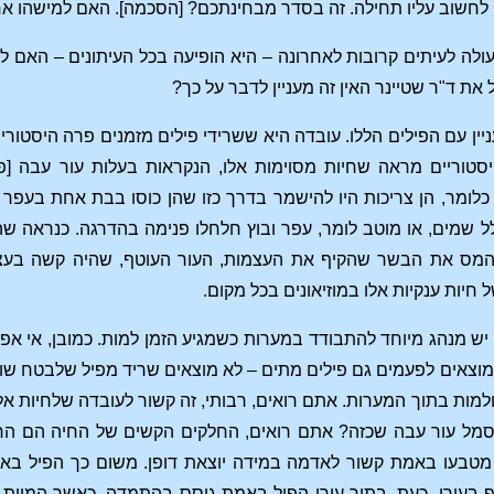
ה לחשוב עליו תחילה. זה בסדר מבחינתכם? [הסכמה]. האם למישהו א
ולה לעיתים קרובות לאחרונה – היא הופיעה בכל העיתונים – האם ל
 את ד"ר שטיינר האין זה מעניין לדבר על כך?
עניין עם הפילים הללו. עובדה היא ששרידי פילים מזמנים פרה היסטו
סטוריים מראה שחיות מסוימות אלו, הנקראות בעלות עור עבה [
 כלומר, הן צריכות היו להישמר בדרך כזו שהן כוסו בבת אחת בעפר ש
ל שמים, או מוטב לומר, עפר ובוץ חלחלו פנימה בהדרגה. כנראה ש
המס את הבשר שהקיף את העצמות, העור העוטף, שהיה קשה בעצמ
חיות ענקיות אלו במוזיאונים בכל מקום.
 יש מנהג מיוחד להתבודד במערות כשמגיע הזמן למות. כמובן, אי אפש
מוצאים לפעמים גם פילים מתים – לא מוצאים שריד מפיל שלבטח שוט
מות בתוך המערות. אתם רואים, רבותי, זה קשור לעובדה שלחיות א
 מסמל עור עבה שכזה? אתם רואים, החלקים הקשים של החיה הם החל
 מטבעו באמת קשור לאדמה במידה יוצאת דופן. משום כך הפיל באמ
ף בעורו. כעת, בתוך עורו הפיל באמת גוסס בהתמדה. כאשר המוות 