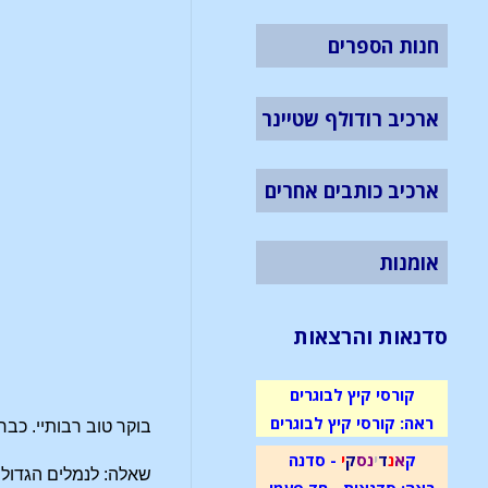
חנות הספרים
ארכיב רודולף שטיינר
ארכיב כותבים אחרים
אומנות
סדנאות והרצאות
קורסי קיץ לבוגרים
ראה: קורסי קיץ לבוגרים
בוקר טוב רבותיי. כבר
ק
א
נ
ד
י
נ
ס
ק
י
- סדנה
שאלה: לנמלים הגדולו
ראה: סדנאות - חד פעמי