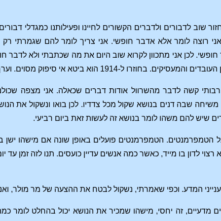
חזור שוב לדבורים ולדברים הקשורים לחיינו ופעילותנו כמגדלי דבו
רוצה לומר אלא אדבר חופשי. אני צריך לומר להם שגמרתי רק בית ספ
ופשי. לכן אני מתכוון לקרוא שוב היום את מה שכתבתי ולא לדבר חופ
יטא אי סיפוק מסוים. וערך השוואה: אנו גם כן, מהווים מכוורת בסיטואציה זו, וכן הלאה.]
, רבותי קשה לדבר מהשרוול אודות דברים שכאלה. אני מצפה שכולנ
משיחה שבה דנים בנושא שקול מכל צדדיו. לכן בואו ונשקול את הנושא ב
ם שיש להם משהו לומר בנושא זה לעשות זאת ביום רביעי.
 הטמפרמנטים. הטמפרמנטים פועלים באופן שונה אם מישהו ישן בינ
רצוי לדון בו מייד, כאשר כמה אנשים עדיין כועסים. תנו לזה זמן עד י
ענייני המדע. וכפי שאמרתי, נשקול לבטח את ההצעה של מר מולר, ואני
ים מדעיים, זה יחסי, מישהו שמכיר את הנושא יכול בהחלט לומר כמ