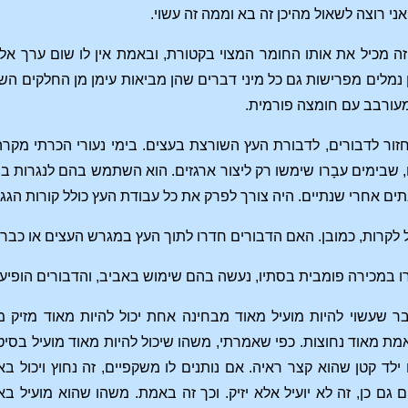
י רוצה לשאול מהיכן זה בא וממה זה עשוי.
 זה מכיל את אותו החומר המצוי בקטורת, ובאמת אין לו שום ערך 
מלים מפרישות גם כל מיני דברים שהן מביאות עימן מן החלקים השרפ
מעורבב עם חומצה פורמית.
חזור לדבורים, לדבורת העץ השורצת בעצים. בימי נעורי הכרתי מקרה 
, שבימים עבָרו שימשו רק ליצור ארגזים. הוא השתמש בהם לנגרות בב
ם אחרי שנתיים. היה צורך לפרק את כל עבודת העץ כולל קורות הגג. 
ול לקרות, כמובן. האם הדבורים חדרו לתוך העץ במגרש העצים או כבר
ו במכירה פומבית בסתיו, נעשה בהם שימוש באביב, והדבורים הופיעו 
דבר שעשוי להיות מועיל מאוד מבחינה אחת יכול להיות מאוד מזיק
ת מאוד נחוצות. כפי שאמרתי, משהו שיכול להיות מאוד מועיל בסיטו
 ילד קטן שהוא קצר ראיה. אם נותנים לו משקפיים, זה נחוץ ויכול 
ם גם כן, זה לא יועיל אלא יזיק. וכך זה באמת. משהו שהוא מועיל ב