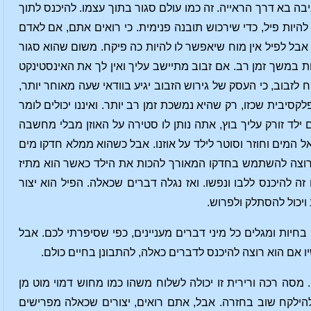
יבה בא דרך הראייה. זה כמו עולם סגור בתוך עצמו. להיכנס לתוך
להיות פיל, כדי שירכוש תובנה פנימית. כי רואים אתם, אם לאדם
אבל לפיל אין מוח שיאפשר לו להיות כה פיקח. משום שהוא סגור
ות במשך זמן רב. אם זבוב מתיישב עליך ואין לך את האינסטינקט
ח לזבוב, כי העסק של גירוש הזבוב יגיע בוודאי שעה מאוחר יותר,
סיבית שכזו, רק שהיא נמשכת זמן רב יותר. ואיננו יכולים לומר
 ילד זורק עליך בוץ, אתה נותן לו סטירה על האוזן מבלי מחשבה
אל המים וחוזר וסוטר לילד על אוזנו. אבל כשהוא ממלא חדקו מים
 רוצה להשתמש בחדקו המאורך להכות את הילד כאשר הוא מתיז
זה להיכנס ללבו ונפשו. ואז נגלה דברים שכאלה. הפיל הוא יצור
יכול להסתלק ולפרוש.
חיות ומגלים כל מיני דברים מעניינים, כפי שסיפרתי לכם. אבל
 אם הוא רוצה להיכנס לדברים כאלה, להתבונן בחיים כולם.
חו חיה קטנה מאוד שניתן למצוא. חיה קטנה מאוד המכילה רק מסה רכה ורירית [ציור 1]. מסה רכה ורירית זו יכולה לשלוח משהו כמו מחוש דמוי מוט מן
הילקח שוב בחזרה. אבל, אתם רואים, יצורים שכאלה מפרישים