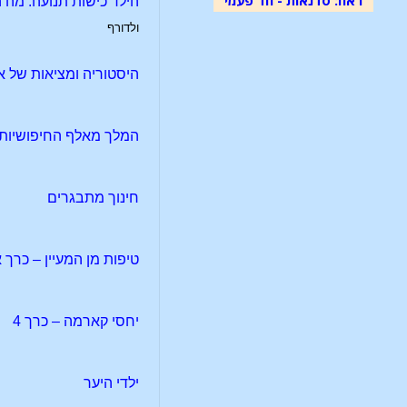
הילד כישות תנועה: מה
ולדורף
היסטוריה ומציאות של א
המלך מאלף החיפושיות
חינוך מתבגרים
טיפות מן המעיין – כרך א
יחסי קארמה – כרך 4
ילדי היער