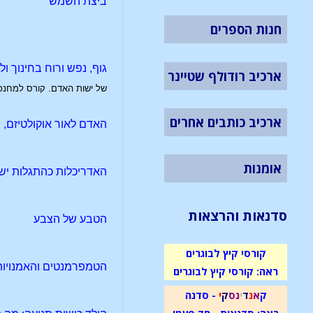
ביצת השמש
חנות הספרים
גוף, נפש ורוח בחינוך ו
ארכיב רודולף שטיינר
של ישות האדם. קורס למחנכי
ארכיב כותבים אחרים
האדם לאור אוקולטיזם, ת
אומנות
האדריכלות כהתגלות יש
סדנאות והרצאות
הטבע של הצבע
קורסי קיץ לבוגרים
הטמפרמנטים והאמנויות
ראה: קורסי קיץ לבוגרים
ק
א
נ
ד
י
נ
ס
ק
י
- סדנה
ראה: סדנאות - חד פעמי