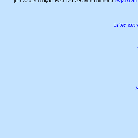
 הוא מבקש?
התפתחות התנועה אצל הילד הצעיר מנקודת המבט של חינוך
ימפריאליזם
'