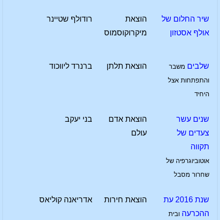
שיר החלום של
הוצאת
רודולף שטיינר
אולף אסטזון
מיקרוקוסמוס
שלבים
הוצאת תלתן
ברנרד ליווכוד
משבר
והתפתחות אצל
היחיד
שנים עשר
הוצאת אדם
בני יעקב
צעדים של
עולם
תקווה
אוטוביוגרפיה של
שחרור מסבל
שנת 2016 עת
הוצאת חירות
אדריאנה קוליאס
ההכרעה
ובית