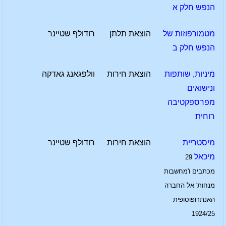
הנפש חלק א
מטמורפוזות של
הוצאת תלתן
רודולף שטיינר
הנפש חלק ב
מיניות, שותפות
הוצאת חירות
וולפגאנג גאדקה
ונישואים
מפרספקטיבה
רוחית
מיסטריית
הוצאת חירות
רודולף שטיינר
מיכאל
29
מכתבים ו'מחשבות
מנחות' אל החברה
האנתרופוסופית
1924/25