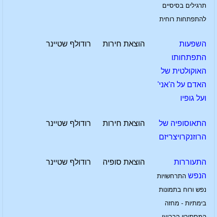
תרגילים בסיסיים
להתפתחות רוחית
השפעות
הוצאת חירות
רודולף שטיינר
התפתחותו
האוקולטית של
האדם על ה'אני'
ועל גופיו
התאוסופיה של
הוצאת חירות
רודולף שטיינר
הרוזנקרויצריזם
התעוררות
הוצאת סופיה
רודולף שטיינר
הנפש
התרחשויות
נפש ורוח בתמונות
בימתיות - מחזה
המסתורין הרביעי