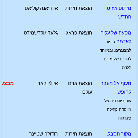
מיתוס איזיס
הוצאת חירות
אדריאנה קוליאס
החדש
מסעה של עַלְיָה
הוצאת פראג
גלעד גולדשמידט
לאדמה
סיפור
למבוגרים, ובמיוחד
להורים שעומדים
ללדת...
מעוף אל מעבר
הוצאת אדם
איילין קאדי
מבצע
לחופש
עולם
אוטוביוגרפיה של
מייסדת קהילת
פינדהורן
מקור הסבל,
הוצאת חירות
רודולף שטיינר