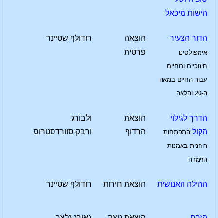
הישות מיכאל
הדור הצעיר
הוצאה
רודולף שטיינר
פרטית
אימפולסים
חינוכיים ורוחיים
עבור החיים במאה
ה-20 והלאה
הדרך לגילוי
הוצאת
ולבורג
הקול
הרדוף
ורבק-סוורדסטרוס
התפתחות
רוחנית באמנות
הזימרה
ההילה האנושית
הוצאת חירות
רודולף שטיינר
הזרם
הוצאת ניצת
גאורג גלצר