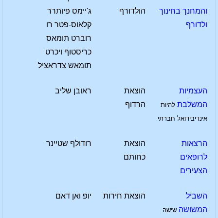
והמחנך בחינוך
הולדורף
ג'יימס פיותרר
ולדורף
קלאוס-פטר רו
רוברט תומאס
כריסטוף ויכרט
תומאש צדראציל
העצמיות
הוצאת
ראובן שליב
המשלבת
הרדוף
להיות
אינדיבידואל חברתי
הרצאות
הוצאת
רודולף שטיינר
לרופאים
כחותם
הצעירים
השביל
הוצאת חירות
יופ ואן דאם
המשושה
שישה