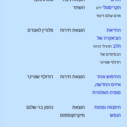
הקריסטלי
השחר
ידע
אדם-עולם דינמי
החייאת
הוצאת חירות
פלורין לאונדס
הצ'אקרה של
הלב
תרגילי הרוח
הבסיסיים של
רודולף שטיינר
החיפוש אחר
הוצאת חירות
רודולף שטיינר
איזיס החדשה,
סופיה האלוהית
היפנוזה ומהות
הוצאת
נחמן בר-שלום
הנפש
מיקרוקוסמוס