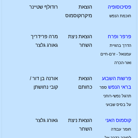
פסיכוסופיה
הוצאת
רודולף שטיינר
מיקרוקוסמוס
חוכמת הנפש
פרפר ופרח
הוצאת ניצת
מרה פרידריך
השחר
גאורג גלצר
הדרך בהוויית
עמנואל - זרם-חיים
ואור-הכרה
פרשות השבוע
הוצאת
אורנה בן דור /
בראי הנפש
כחותם
קובי נחושתן
ספר
תרגול נפשי-רוחני
על בסיס שבועי
קוסמוס האני
הוצאת ניצת
גאורג גלצר
השחר
חומר עבודה
לחוקר בדרך אל