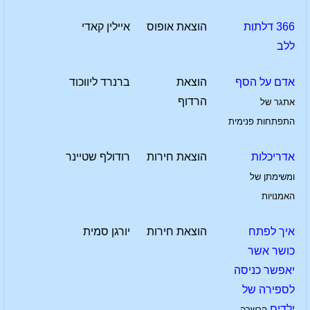
366 דלתות
הוצאת אופוס
איילין קאדי
ללב
אדם על הסף
הוצאת
ברנרד ליווכוד
הרדוף
אתגר של
התפתחות פנימית
אדריכלות
הוצאת חירות
רודולף שטיינר
ומשימתן של
האמנויות
איך לפתח
הוצאת חירות
יורגן סמית
כושר אשר
יאפשר כניסה
לספירה של
ילדים
הכשרה