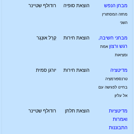
מבחן הנפש
הוצאת סופיה
רודולף שטיינר
מחזה המסתורין
השני
מבחני חשיבה,
הוצאת חירות
קַרְל אוּנְגֶר
רגש ורצון
אמת
ומציאות
מדיטציה
הוצאת חירות
יורגן סמית
טרנספורמציה
בחיינו לפגישה עם
אל עליון
מדיטציות
הוצאת תלתן
רודולף שטיינר
ואמרות
התבוננות