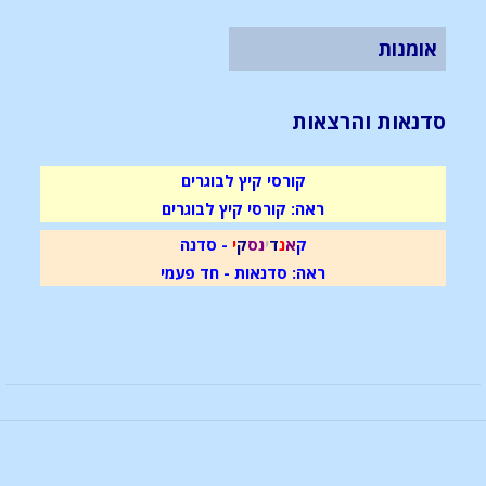
אומנות
סדנאות והרצאות
קורסי קיץ לבוגרים
ראה: קורסי קיץ לבוגרים
ק
א
נ
ד
י
נ
ס
ק
י
- סדנה
ראה: סדנאות - חד פעמי