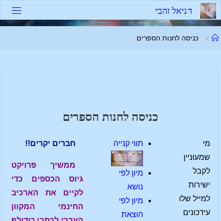
לגו
ד
נ
י
א
ל
ז
ה
ב
י
תוכן
עמוד
כניסה לחנות הספרים
ראשי
כניסה לחנות הספרים
מי
תווי קנייה
חברים יקרים!!
שמעוניין
ממשיך פרויקט
לקבל
מיון לפי
גיוס הכספים כדי
ישירות
נושא
לקיים את הארכיב
למייל שלו
מיון לפי
החינמי המקוון
עידכונים
הוצאת
העברי לכתבי רודולף