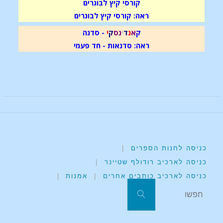
קורסי קיץ לבוגרים
ראה: קורסי קיץ לבוגרים
ק
א
נ
ד
י
נ
ס
ק
י
- סדנה
ראה: סדנאות - חד פעמי
כניסה לחנות הספרים
|
כניסה לארכיב רודולף שטיינר
|
כניסה לארכיב כותבים אחרים
|
אמנות
|
חפשו את:
חפשו