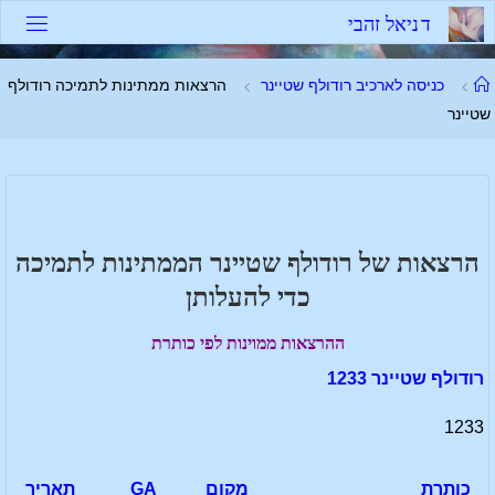
לגו
ד
נ
י
א
ל
ז
ה
ב
י
תוכן
עמוד
כניסה לארכיב רודולף שטיינר
הרצאות ממתינות לתמיכה רודולף
ראשי
שטיינר
הרצאות של רודולף שטיינר הממתינות לתמיכה
כדי להעלותן
ההרצאות ממוינות לפי כותרת
רודולף שטיינר 1233
1233
כותרת
מקום
GA
תאריך