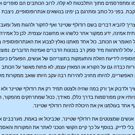
 ומתפרסמים מתוך התלבטות לא קלה. לרוב הכותבים הם סופרים וסופרו
קבת. בפני כל כותב ומתרגם בן ימינו בנושאים אנתרופוסופיים, ניצבת
צריך להביא דברים בשם רודולף שטיינר ואף לחקור ולהגות מעל ומעבר 
תית אמינה, ידע ממקור אחר כלשהו או מחשבה עצמית. לכן כל אמיר
האומר או הכותב. כול אחד מאתנו נאלץ לצבוע את האנתרופוסופיה בצ
 עלול להתהוות מיד ספק רב בנכונות הדברים ואמינות הדוברים. נפו
ופיה לידיעת הזולת והתעמקות בתוצריהם של אנשים, הפועלים כיום
ת כבדה גם על הקורא או המאזין עצמו, לא פחות מאשר על הכותב וה
 האפשריים, להיותו מחויב לזהירות רבה עקב היותו שואב ממקורות מש
 ולדבוק אך ורק במה שהיה ולצטט תמיד רק את רודולף שטיינר ולא 
תיו אינן מפורסמות בדרך כלל). מאידך, ככול שמתרחקים מהמקור, הנ
 אחד בעולמנו אין את היכולת להיות רודולף שטיינר.
 אנשים שמצטטים את רודולף שטיינר, שכביכול או באמת, מערבבים א
בלי לדייק. בנוסף על כך קיים הקושי הטכני לאתר את המקורות והאסמ