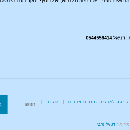
רומה ואיזה ספרים יש ברצונכם לרכוש, יש להוסיף במקרה זה דמי משלו
 :
דניאל 0544556414
כניסה לארכיב כותבים אחרים
|
אמנות
|
ח
מורות ל
דניאל זהבי