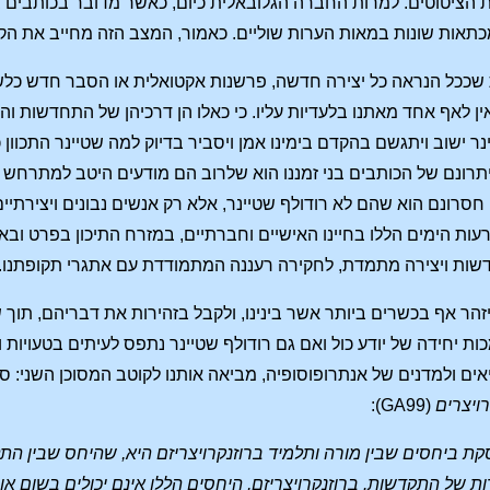
 הציטוטים. למרות החברה הגלובאלית כיום, כאשר מדובר בכותבים ב
תאות שונות במאות הערות שוליים. כאמור, המצב הזה מחייב את הקו
שככל הנראה כל יצירה חדשה, פרשנות אקטואלית או הסבר חדש כלשה
ן לאף אחד מאתנו בלעדיות עליו. כי כאלו הן דרכיהן של התחדשות והת
נר ישוב ויתגשם בהקדם בימינו אמן ויסביר בדיוק למה שטיינר התכוו
תרונם של הכותבים בני זמננו הוא שלרוב הם מודעים היטב למתרחש 
חסרונם הוא שהם לא רודולף שטיינר, אלא רק אנשים נבונים ויצירתיים
ת הימים הללו בחיינו האישיים וחברתיים, במזרח התיכון בפרט ובאנ
דשות ויצירה מתמדת, לחקירה רעננה המתמודדת עם אתגרי תקופתנו. מכי
הר אף בכשרים ביותר אשר בינינו, ולקבל בזהירות את דבריהם, תוך שא
ות יחידה של יודע כול ואם גם רודולף שטיינר נתפס לעיתים בטעויות 
אים ולמדנים של אנתרופוסופיה, מביאה אותנו לקוטב המסוכן השני: ס
ויצרים
(GA99):
קת ביחסים שבין מורה ותלמיד ברוזנקרויצריזם היא, שהיחס שבין התל
ת של התקדשות. ברוזנקרויצריזם, היחסים הללו אינם יכולים בשום או