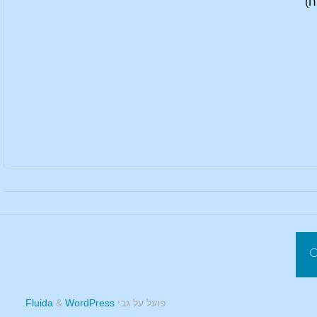
ח)
חפשו את:
פשו
פועל על גבי
Fluida
WordPress.
&