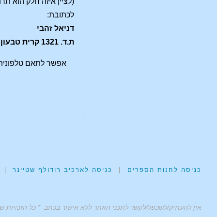
(לציין איזה חלק הוא ת
לכתובת:
דניאל זהבי
ת.ד. 1321 קרית טבעון
אפשר לתאם טלפונית
כניסה לחנות הספרים
|
כניסה לארכיב רודולף שטיינר
|
אין להעתיק/לשכפל/לקשר לתכני האתר ללא אישור בכתב * כל הזכויות ש