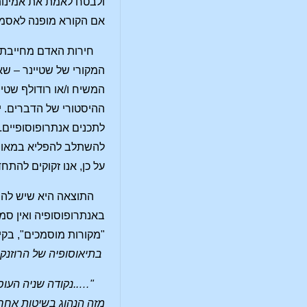
ולבטח לאמת את אמינות
אם הקורא מופנה לאסמכ
חירות האדם מחייבת 
המקורי של שטיינר – שאי
המשיח ו/או רודולף שטיי
ההיסטורי של הדברים. י
לתכנים אנתרופוסופיים. 
להשתלב להפליא במאורעו
על כן, אנו זקוקים להתח
התוצאה היא שיש להיז
באנתרופוסופיה ואין סמכ
"מקורות מוסמכים", בקי
בתיאוסופיה של הרוזנקר
"…..נקודה שניה העוס
מזה הנהוג בשיטות אחרו