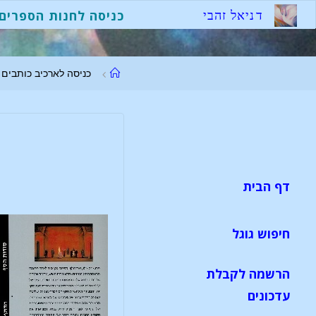
לגו
ד
נ
י
א
ל
ז
ה
ב
י
כניסה לחנות הספרים
תוכן
עמוד
כניסה לארכיב כותבים
ראשי
דף הבית
חיפוש גוגל
הרשמה לקבלת
עדכונים