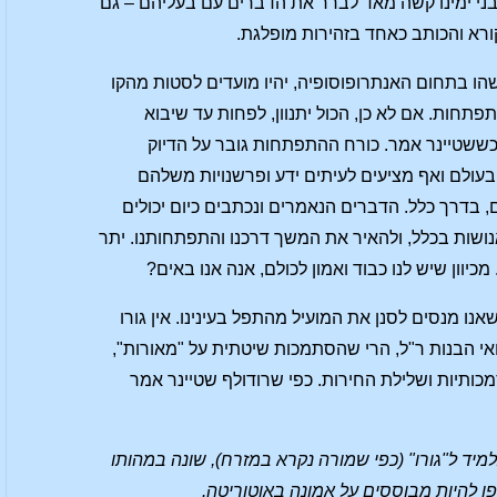
ני ימינו קשה מאד לברר את הדברים עם בעליהם – גם
רא והכותב כאחד בזהירות מופלגת.
ו בתחום האנתרופוסופיה, יהיו מועדים לסטות מהקו
פתחות. אם לא כן, הכול יתנוון, לפחות עד שיבוא
ן כששטיינר אמר. כורח ההתפתחות גובר על הדיוק
בעולם ואף מציעים לעיתים ידע ופרשנויות משלהם
, בדרך כלל. הדברים הנאמרים ונכתבים כיום יכולים
ושות בכלל, ולהאיר את המשך דרכנו והתפתחותנו. יתר
וון שיש לנו כבוד ואמון לכולם, אנה אנו באים?
נו מנסים לסנן את המועיל מהתפל בעינינו. אין גורו
ואי הבנות ר"ל, הרי שהסתמכות שיטתית על "מאורות",
מכותיות ושלילת החירות. כפי שרודולף שטיינר אמר
מיד ל"גורו" (כפי שמורה נקרא במזרח), שונה במהותו
פן להיות מבוססים על אמונה באוטוריטה.