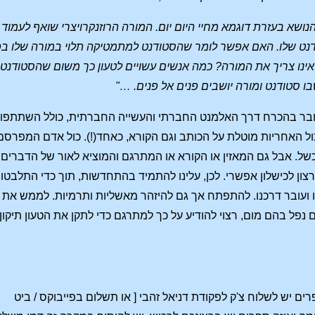
נושא בעזרת דוגמא מחיי היום יום. המורה הרוזנקרויצרי שואף לעמוד
ט שלו. האם אפשר לומר שהסטודנט למתמטיקה תלוי במורה שלו בפש
נו צריך את המורה? כמה אנשים עשויים לטעון כך משום שהסטודנט ל
ו סטודנט ומורה יושבים פנים אל פנים. …"
עובר בהכרח דרך האלמנט החברתי והעשייה החברתית, כולל השתתפו
ול האחריות מוטלת על הכותב וגם הקורא, כאחד(!). כול אדם המפרסם ב
כשל. אבל גם המאזין או הקורא או המתרגם והמוציא לאור של הדברים
רצון לכישלון אפשרי. לכן, עלינו להתמיד בהתחדשות, תוך כדי התלבט
נו ועובר דרכנו. להתפתח אך גם להיזהר מאשליות ותרמיות. לממש את 
נפל בהם מום, רצוי להודיע על כך למתרגם כדי לתקן את הטעון תיקון.
ם יש לשלוח צ'ק לפקודת דניאל זהבי [ או תשלום בפייבוקס / ביט