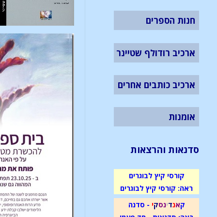
חנות הספרים
ארכיב רודולף שטיינר
ארכיב כותבים אחרים
אומנות
סדנאות והרצאות
קורסי קיץ לבוגרים
ראה: קורסי קיץ לבוגרים
ק
א
נ
ד
י
נ
ס
ק
י
- סדנה
ראה: סדנאות - חד פעמי