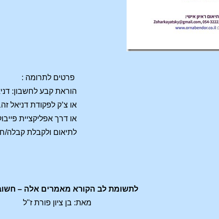
פרטים לתרומה :
הוראת קבע לחשבון: דניאל זהבי, ב
או צ’ק לפקודת דניאל זהבי לכתובת:
או דרך אפליקציית פייבוקס/ bit – לנייד 6414
לתיאום ולקבלת קבלה/חשבונית 
לתשומת לב הקורא מאמרים אלה – חשוב 
מאת: בן ציון פורת ז"ל