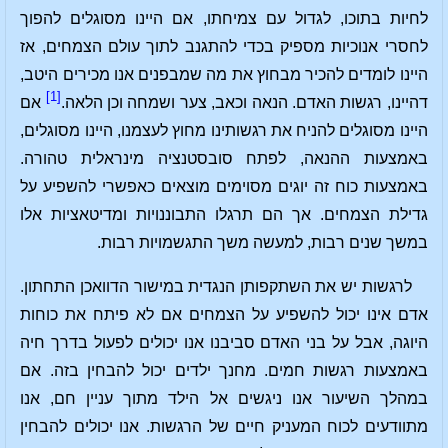
לחיות בתוכו, לגדול עם צמיחתו, אם היינו מסוגלים להפוך
לחסרי אנוכיות מספיק בכדי להתגנב לתוך עולם הצמחים, אז
היינו לומדים להכיר מבחוץ את מה שמבפנים אנו מכירים היטב,
[1]
דהיינו, רגשות האדם. הנאה וכאב, צער ושמחה וכן הלאה.
אם
היינו מסוגלים להניח את רגשותינו מחוץ לעצמנו, היינו מסוגלים,
באמצעות ההנאה, לפתח סובסטנציה מינראלית טהורה.
באמצעות כוח זה יוגים מסוימים מוצאים כאפשרי להשפיע על
גדילת הצמחים. אך הם תרגלו התבוננויות ומדיטאציות אלו
במשך שנים רבות, למעשה משך התגשמויות רבות.
לרגשות יש את השתקפותן הנגדית במישור הדוואכן התחתון.
אדם אינו יכול להשפיע על הצמחים אם לא פיתח את כוחות
היוגה, אבל על בני האדם סביבנו אנו יכולים לפעול בדרך חיה
באמצעות רגשות חמים. מחנך ילדים יכול להבחין בזה. אם
במהלך השיעור אנו ניגשים אל הילד מתוך עניין חם, אנו
מתוודעים לכוח המעניק חיים של הרגשות. אנו יכולים להבחין