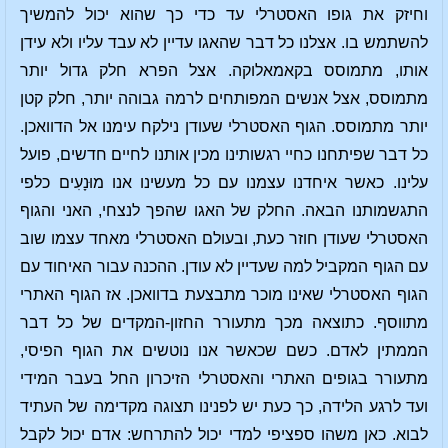
וחיזק את גופו האסטרלי עד כדי כך שהוא יכול להמשיך
להשתמש בו. אצלנו כל דבר שהאגו עדיין לא עבד עליו ולא עידן
אותו, מתמוסס בקאמאלוקה. אצל הפרא חלק גדול יותר
מתמוסס, אצל אנשים המפותחים לרמה גבוהה יותר, חלק קטן
יותר מתמוסס. הגוף האסטרלי שעודן נילקח עימנו אל הדוואכן.
כל דבר שפיתחנו כחיי רגשותינו מכין אותנו לחיים חדשים, פועל
עלינו. כאשר איחדנו עצמנו עם כל מעשינו אנו מוּנָעִים כלפי
התגשמותנו הבאה. החלק של האגו שהפך לנצחי, האני והגוף
האסטרלי שעודן חוזר כעת, ובעולם האסטרלי מאחד עצמו שוב
עם הגוף המקביל למה שעדיין לא עודן. ההכנה עבור האיחוד עם
הגוף האסטרלי שאינו מוכר מתבצעת בדוואכן. אז הגוף האתרי
מתווסף. כתוצאה מכך מתעורר החזון-המקדים של כל דבר
הממתין לאדם. כשם שכאשר אנו נוטשים את הגוף הפיסי,
מתעורר בגופים האתרי והאסטרלי הזיכרון החל בעבר המידי
ועד לרגע הלידה, כך כעת יש לפנינו תצוגה מקדימה של העתיד
לבוא. כאן משהו ספציפי למדי יכול להתרחש: אדם יכול לקבל