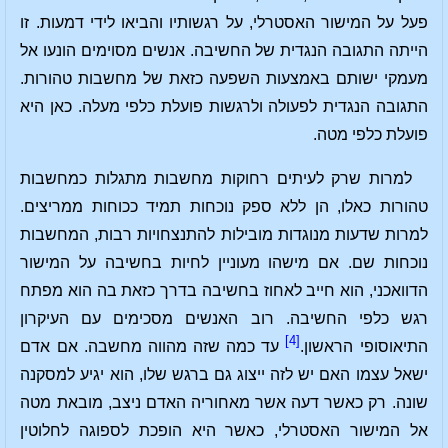
פעל על המישור האסטרלי, על רגשותיו והביאו לידי דמעות. זו
הייתה התגובה הנגדית של החשיבה. אנשים מסוימים הונעו אל
מעמקי ישותם באמצעות השפעה כזאת של מחשבות טהורות.
התגובה הנגדית לפעולה ולרגשות פועלת כלפי מעלה. כאן היא
פועלת כלפי מטה.
למרות שרק לעיתים רחוקות מחשבות מתגלות כמחשבות
טהורות כאלו, הן ללא ספק נוכחות תמיד ככוחות ממריצים.
למרות שדעות מנוגדות מובילות להתנצחויות רבות, המחשבות
נוכחות שם. אם מישהו מעוניין לחיות בחשיבה על המישור
הדוואכני, הוא חייב לאחוז בחשיבה בדרך כזאת בה הוא מפתח
רגש כלפי החשיבה. רוב האנשים מסכימים עם העיקרון
[4]
התיאוסופי הראשון.
עד כמה שזה מהווה מחשבה. אם אדם
ישאל עצמו האם יש לזה ייצוג גם ברגש שלו, הוא יגיע למסקנה
שונה. רק כאשר דעה אשר מאחוריה האדם ניצב, מובאת מטה
אל המישור האסטרלי, כאשר היא הופכת לספוגה לחלוטין