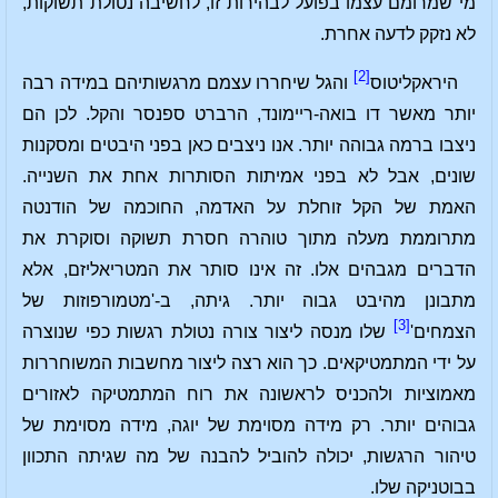
מי שמרומם עצמו בפועל לבהירות זו, לחשיבה נטולת תשוקות,
לא נזקק לדעה אחרת.
[2]
היראקליטוס
והגל שיחררו עצמם מרגשותיהם במידה רבה
יותר מאשר דו בואה-ריימונד, הרברט ספנסר והקל. לכן הם
ניצבו ברמה גבוהה יותר. אנו ניצבים כאן בפני היבטים ומסקנות
שונים, אבל לא בפני אמיתות הסותרות אחת את השנייה.
האמת של הקל זוחלת על האדמה, החוכמה של הודנטה
מתרוממת מעלה מתוך טוהרה חסרת תשוקה וסוקרת את
הדברים מגבהים אלו. זה אינו סותר את המטריאליזם, אלא
מתבונן מהיבט גבוה יותר. גיתה, ב-'מטמורפוזות של
[3]
הצמחים'
שלו מנסה ליצור צורה נטולת רגשות כפי שנוצרה
על ידי המתמטיקאים. כך הוא רצה ליצור מחשבות המשוחררות
מאמוציות ולהכניס לראשונה את רוח המתמטיקה לאזורים
גבוהים יותר. רק מידה מסוימת של יוגה, מידה מסוימת של
טיהור הרגשות, יכולה להוביל להבנה של מה שגיתה התכוון
בבוטניקה שלו.