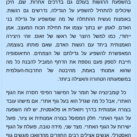
בהשפעת הרגשות בעולם גם בדרכים אחרות. שם, היכן
שיכולים להתחיל להשפיע על הגדילה, נדרשים גם רגשות.
באומנות נעשית ההתחלה של מה שמשפיע על גדילת בני
האדם. לאמן יש בתוך עצמו את תחילת הכוח המעצב. אמן
ייחודי, כמו למשל היוצר של ראשו של זאוס. זוהי היצירה
האמנותית ביחד עם רגשות האדם, שאם פותחו בעוצמה,
המאפשרת להשפיע על גדילתם של הצמחים. התיאוסופיה
חייבת לספק פעם נוספת את הדחף המוביל להבנת כל מה
שהוא אמנותי באמת, מהיבטה של התרבות-העולמית
במשמעותה הטהורה והאצילה ביותר.
כל קומבינציה של חומר על המישור הפיסי חסרה את הגוף
האתרי, אבל כל מה שגדל הוא בעל גוף אתרי. אם מישהו עובד
בצורה אמנותית בדרך ויזואלית או פלאסטית, יש לזה השפעה
על הגוף האתרי. חלק המפוסל בצורה אמנותית או ציור, פועל
ישירות על הגוף האתרי. מצד שני, מידה טובה, פועלת על הגוף
האסטרלי. אנשים אצילים רבים החוזרים מהדוואכן פוגשים גוף