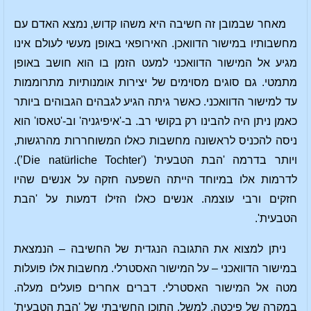
מאחר שבמובן זה חשיבה היא משהו קדוש, נמצא האדם עם
מחשבותיו במישור הדוואכן. האירופאי באופן מעשי לעולם אינו
מגיע אל המישור הדוואכני למעט הזמן בו הוא חושב באופן
מתמטי. גם סוגים מסוימים של יצירות אומנותיות מתרוממות
עד למישור הדוואכני. כאשר גיתה הגיע לגבהים הגבוהים ביותר
כאמן ניתן היה להבינו רק בקושי רב. ב-'איפיגניה' וב-'טאסו' הוא
ניסה להכניס לראשונה מחשבות כאלו המשוחררות מהרגשות,
ויותר בדרמה 'הבת הטבעית' ('Die natürliche Tochter’).
לדרמות אלו במיוחד הייתה השפעה חזקה על אנשים שהיו
חזקים ורבי עוצמה. אנשים כאלו הזילו דמעות על 'הבת
הטבעית'.
ניתן למצוא את התגובה הנגדית של החשיבה – הנמצאת
במישור הדוואכני – על המישור האסטרלי. מחשבות אלו פועלות
מטה אל המישור האסטרלי. דברים אחרים פועלים מעלה.
במקרה של פיכטה, למשל, התוכן החשיבתי של 'הבת הטבעית'