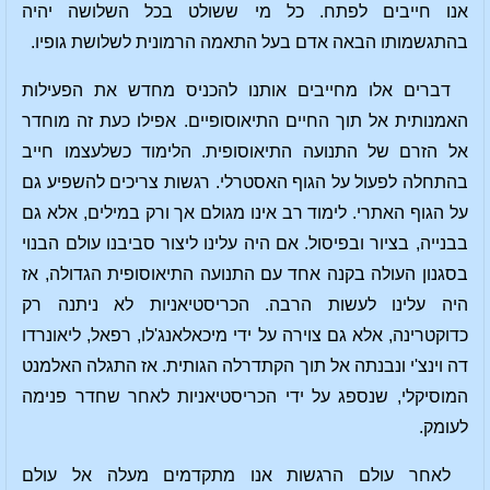
אנו חייבים לפתח. כל מי ששולט בכל השלושה יהיה
בהתגשמותו הבאה אדם בעל התאמה הרמונית לשלושת גופיו.
דברים אלו מחייבים אותנו להכניס מחדש את הפעילות
האמנותית אל תוך החיים התיאוסופיים. אפילו כעת זה מוחדר
אל הזרם של התנועה התיאוסופית. הלימוד כשלעצמו חייב
בהתחלה לפעול על הגוף האסטרלי. רגשות צריכים להשפיע גם
על הגוף האתרי. לימוד רב אינו מגולם אך ורק במילים, אלא גם
בבנייה, בציור ובפיסול. אם היה עלינו ליצור סביבנו עולם הבנוי
בסגנון העולה בקנה אחד עם התנועה התיאוסופית הגדולה, אז
היה עלינו לעשות הרבה. הכריסטיאניות לא ניתנה רק
כדוקטרינה, אלא גם צוירה על ידי מיכאלאנג'לו, רפאל, ליאונרדו
דה וינצ'י ונבנתה אל תוך הקתדרלה הגותית. אז התגלה האלמנט
המוסיקלי, שנספג על ידי הכריסטיאניות לאחר שחדר פנימה
לעומק.
לאחר עולם הרגשות אנו מתקדמים מעלה אל עולם