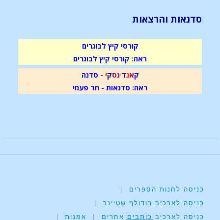
סדנאות והרצאות
קורסי קיץ לבוגרים
ראה: קורסי קיץ לבוגרים
ק
א
נ
ד
י
נ
ס
ק
י
- סדנה
ראה: סדנאות - חד פעמי
כניסה לחנות הספרים
|
כניסה לארכיב רודולף שטיינר
|
כניסה לארכיב כותבים אחרים
|
אמנות
|