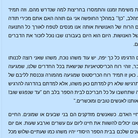
את משימת זמננו והתמסרו בחריצות למה שנדרש מהם. וזה תמיד
הלב, "כן!" במהלך החופשה אני גם תוהה האם אתם מכירי תודה
שם הרוח של האנושיות אותה אנו מנסים לטפח לאורך כל התנועה
ל האנושות. היום הוא היום בעבורנו שבו נוכל לזכור את הדברים
ם.
 הדגימו כל כך יפה, יש עוד משהו נוכח, משהו שאני רוצה לכנותו
בר, זוהי רוח הכריסטיאניות שנישאת בכל החדרים שלנו, שמגיעה
 כאן זו תמיד רוח הכריסטוס שמגיעה מהמורה ונכנסת לליבם של
, תרגישו שלא רק למדתם כאן משהו, אלא למדתם בהדרגה להרגיש
ה שתחשבו על כל חבריכם לבית הספר בלב חם "עד שנפגש שוב!
ותנו לאנשים טובים ומוכשרים."
חיי האדם. כשאנשים מזדקנים הם בני שבעים או שמונים. החיים
נו יכולים להשוות את חיינו ליום עם עשרים וארבע שעות. אם יום
שנים שלכם בבית הספר היסודי יהיו משהו כמו שעתיים-שלוש מכל