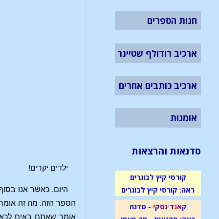
חנות הספרים
ארכיב רודולף שטיינר
ארכיב כותבים אחרים
אומנות
סדנאות והרצאות
ילדים יקרים!
קורסי קיץ לבוגרים
ראה: קורסי קיץ לבוגרים
היום, כאשר אנו בסוף
הספר הזה. מה זה אומר 
ק
א
נ
ד
י
נ
ס
ק
י
- סדנה
אומר שאתם באים לכאן 
ראה: סדנאות - חד פעמי