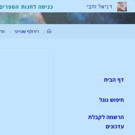
ד
נ
י
א
ל
ז
ה
ב
י
כניסה לחנות הספרים
רודולף שטיינר
הר
דף הבית
חיפוש גוגל
הרשמה לקבלת
עדכונים