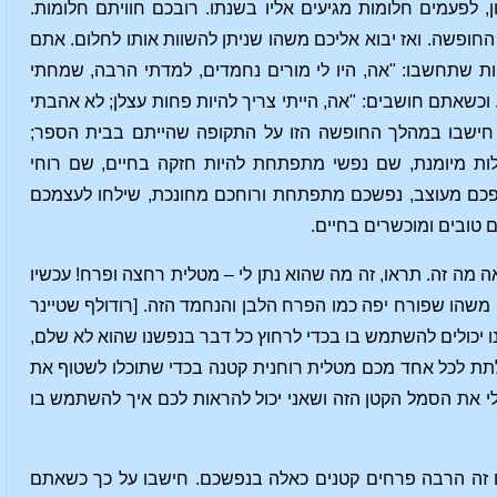
, לפעמים חלומות מגיעים אליו בשנתו. רובכם חוויתם חלומות.
חופשה. ואז יבוא אליכם משהו שניתן להשוות אותו לחלום. אתם
ת שתחשבו: "אה, היו לי מורים נחמדים, למדתי הרבה, שמחתי
כשאתם חושבים: "אה, הייתי צריך להיות פחות עצלן; לא אהבתי
 חישבו במהלך החופשה הזו על התקופה שהייתם בבית הספר;
לות מיומנת, שם נפשי מתפתחת להיות חזקה בחיים, שם רוחי
פכם מעוצב, נפשכם מתפתחת ורוחכם מחונכת, שילחו לעצמכם
טובים ומוכשרים בחיים.
ה מה זה. תראו, זה מה שהוא נתן לי – מטלית רחצה ופרח! עכשיו
 משהו שפורח יפה כמו הפרח הלבן והנחמד הזה. [רודולף שטיינר
נו יכולים להשתמש בו בכדי לרחוץ כל דבר בנפשנו שהוא לא שלם,
לתת לכל אחד מכם מטלית רוחנית קטנה בכדי שתוכלו לשטוף את
י את הסמל הקטן הזה ושאני יכול להראות לכם איך להשתמש בו
ם זה הרבה פרחים קטנים כאלה בנפשכם. חישבו על כך כשאתם