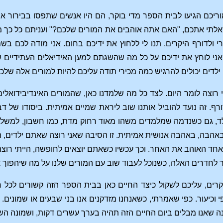
וריכם הגיעו לבית הספר מדי בוקר, הם היו אנשים שתפסו בבירור 
אלתי אתכם, "האם אתה אוהבים את המורים שלכם?" ועניתם כל כך מ
י ולדורף היקרים, תנו לי ללחוץ את ידיכם בחום. אני מודה לכם ב
, אני לוחץ את ידיכם על כל מה שהשגתם למען האידיאלים העתידיים ש
 ילדים יכולים להרגיש כמה מכירי תודה עליכם להיות למורים אלה שלכ
 רוצה לומר היום. לצד כל מה שלמדנו כאן, שהמורים האינדיבידואלים
רף. זה נועד להוביל אותנו שוב ליראת שמיים אמיתית. ביסודו של ד
לד, גם כשנדמה שמלמדים משהו מאוד רחוק מדת, כמו חשבון, למשל.
 באהבה, באהבה אנושית אמיתית. זו הסיבה שאני רוצה שאתם ילדים
ד האוהב את האחר. וכך עכשיו כשאתם יוצאים לחופשה, הייתי רוצ
 לחדרים האלה, כשנוכל לעבוד שוב עם המורים שלנו על מה שיהפוך א
קרים, עליכם לשקול כיצד החיים כאן בבית הספר הזה קשורים לכל 
 וכיעור. כפי שאמרתי, כשאנחנו מזדקנים אנו בני שבעים או שמונים. א
 שנה שאנו מבלים ביום החיים הזה תהיה בערך עשרים דקות, ושמונה ה