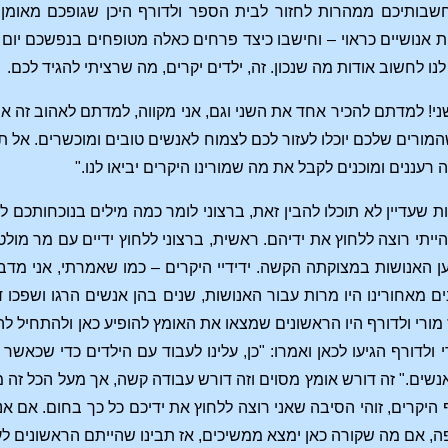
שבותיכם ממהרות לחזור לבית הספר ולדורף היכן שגופכם מאומן 
ת אנושיים כראוי – וחישבו כיצד פרחים כאלה מטופחים בנפשכם יום א
לנו לחשוב אודות מה שנכון. זה, ילדים יקרים, מה שרציתי להגיד לכם.
י! למדתם להכיר אחד את השני וגם, אני מקווה, למדתם לאהוב זה את
ורים שלכם יוכלו לעזור לכם לצמוח לאנשים טובים ומוכשרים. אל תחשב
יה רעננים ומוכנים לקבל את מה שמורינו היקרים יביאו לנו."
ות שעדיין לא תוכלו להבין זאת, ברצוני לומר כמה מילים בנוכחותכם
ייתי רוצה ללחוץ את ידיהם. ראשית, ברצוני ללחוץ ידיים עם מר מול
 האנושות במצוקתה הקשה. ידידיי היקרים – כמו שאמרתי, אני מדבר
 מאחורינו היו מרות עבור האנושות, שנים בהן אנשים הרגו ושפכו דם 
 מורי ולדורף היו הראשונים שמצאו את האומץ להופיע כאן ולהתחיל ל
ולדורף הגיעו לכאן ואמרו: "כן, עלינו לעבוד עם הילדים כדי שכאשר 
שים." זה דורש אומץ מסוים וזה דורש עבודה קשה, אך מעל הכל זה
ף היקרים, זוהי הסיבה שאני רוצה ללחוץ את ידיכם כל כך בחום. אם
ה, אם מה שקורה כאן ימצא ממשיכים, אז תבינו שהייתם הראשונים לע