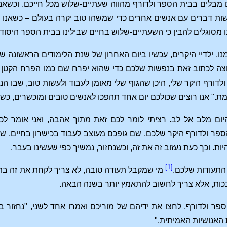
מבלים בבית הספר ולדורף מהווה שעתיים-שלוש מכל חייכם. וכשאנח
שות דברים עם אנשים אחרים כדי שמשהו טוב יקרה בעולם – כשאנו עו
ו מסוגלים להבין כי השעתיים-שלוש בחיים שבילינו בבית הספר היסודי נת
מנו, ילדיי היקרים, עכשיו ביום האחרון של שנת הלימודים הראשונה 
וצה לכתוב זאת בנפשות שלכם כדי שהוא יפרח שם כמו הפרח הקטן ו
לדורף היקר שלי, היכן שהגוף שלי מאומן לעבוד ולעשות טוב, שבו ה
ת." אנו רוצים שכולכם יום אחד תהפכו לאנשים טובים ומוכשרים, כש
יום מלב אל לב. רציתי לומר לכם זאת מתוך אהבה, ואני אומר ל
פר ולדורף היקר שלכם, שם גופכם מעוצב לעבוד בכישרון בחיים, 
ות. וכך כעת נעזוב זה את זה, וכשנחזור, נמשיך כפי שעשינו בעבר.
[1]
התעודות שלכם.
מי שמקבל תעודה טובה, לא צריך לקחת את זה בתו
כות, אלא צריך לחשוב להתאמץ יותר בשנה הבאה.
פר ולדורף, לחצו את ידיהם של מוריכם ואמרו אחד לשני, "נחזור 
 האנושיות האמיתית."