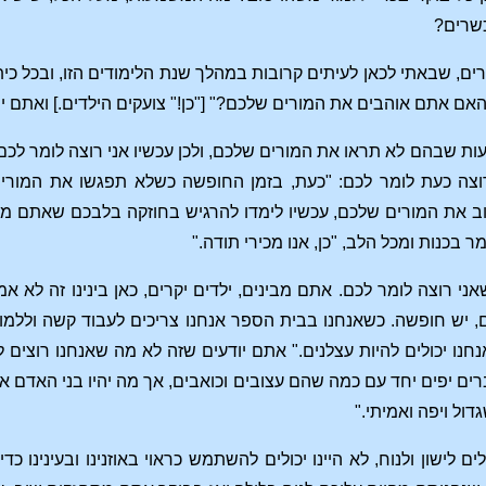
כשרים?
קרים, שבאתי לכאן לעיתים קרובות במהלך שנת הלימודים הזו, ובכל
אם אתם אוהבים את המורים שלכם?" ["כן!" צועקים הילדים.] ואתם יו
עות שבהם לא תראו את המורים שלכם, ולכן עכשיו אני רוצה לומר לכם 
צה כעת לומר לכם: "כעת, בזמן החופשה כשלא תפגשו את המורים 
 את המורים שלכם, עכשיו לימדו להרגיש בחוזקה בלבכם שאתם מכי
מר בכנות ומכל הלב, "כן, אנו מכירי תודה."
אני רוצה לומר לכם. אתם מבינים, ילדים יקרים, כאן בינינו זה לא 
 יש חופשה. כשאנחנו בבית הספר אנחנו צריכים לעבוד קשה וללמוד, 
נו יכולים להיות עצלנים." אתם יודעים שזה לא מה שאנחנו רוצים לומ
ברים יפים יחד עם כמה שהם עצובים וכואבים, אך מה יהיו בני האדם 
דול ויפה ואמיתי."
לים לישון ולנוח, לא היינו יכולים להשתמש כראוי באוזנינו ובעינינ