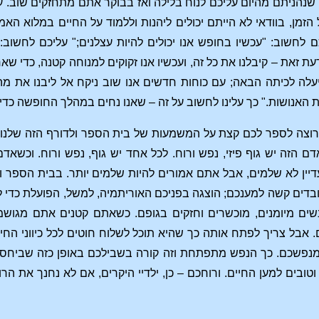
שנהניתם מהיום עליכם לנוח בלילה ואז בבוקר אתם מתחזקים שוב. עינ
הזמן, בוודאי לא הייתם יכולים ליהנות וללמוד על החיים במלוא ה
 לחשוב: "עכשיו בחופש אנו יכולים להיות עצלנים;" עליכם לחשוב:
עת זאת – קיבלנו את כל זה, ועכשיו אנו זקוקים למנוחה קטנה, כדי שאחרי
לה לכיתה הבאה; עם כוחות חדשים אנו שוב ניקח אל ליבנו את מה
האנושות." כך עלינו לחשוב על זה – שאנו נחים במהלך החופשה כדי
ני רוצה לספר לכם קצת על המשמעות של בית הספר ולדורף הזה שלנ
ם הזה יש גוף פיזי, נפש ורוח. לכל אחד יש גוף, נפש ורוח. וכשאדם
ין לא שלמים, אבל אתם אמורים להיות שלמים יותר. בבית הספר ול
בדים קשה למענכם; הוצגה בפניכם האוריתמיה, למשל, הפועלת כדי לה
ים מיומנים, מוכשרים וחזקים בגופם. כשאתם קטנים אתם מגושמים
אבל צריך לפתח אותה כך שהיא תוכל לשלוח חוטים לכל כיווני החי
מנפשכם. כך הנפש מתפתחת וזה קורה בשבילכם באופן כזה שביחס לכ
טובים למען החיים. ורוחכם – כן, ילדיי היקרים, אם לא נחנך את הר