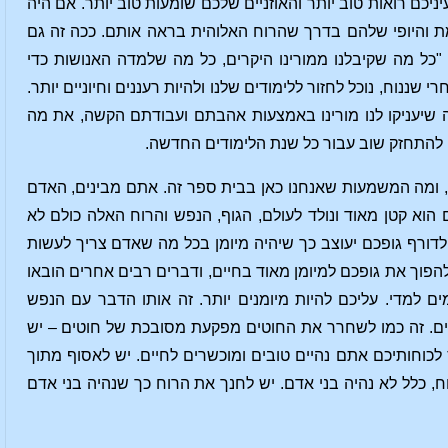
יכם רואות טוב יותר והאוזניים שלכם שומעות טוב יותר. אם היה
אמת והיופי שלהם בדרך שהרוח האלוהית בראה אותם. ככה זה גם
 "כל מה שקיבלנו ממורינו היקרים, כל מה שלמדה האנושות כדי
 שננוח, נוכל לחזור ללימודים שלנו ולהיות רעננים וחיוניים יותר.
 שיעניקו לנו מורינו באמצעות אהבתם ועבודתם הקשה, את מה
 להתחזק שוב עבור כל שנת הלימודים החדשה.
ו, ומה המשמעות שאנחנו כאן בבית ספר זה. אתם מבינים, האדם
 הוא קטן מאוד ונולד לעולם, הגוף, הנפש והרוח האלה כולם לא
דורף גופכם יעוצב כך שיהיה מיומן בכל מה שאדם צריך לעשות
פוך את גופכם למיומן מאוד בחיים, ודברים רבים אחרים הובאו
 למדי. עליכם להיות מיומנים יותר. זה אותו הדבר עם הנפש
ים. זה כמו לשחרר את החוטים מפקעת מסובכת של חוטים – יש
וחותיכם אתם נהיים טובים ומוכשרים לחיים. יש לאסוף מתוך
וח, כלל לא נהיה בני אדם. יש לחנך את הרוח כך שנהיה בני אדם