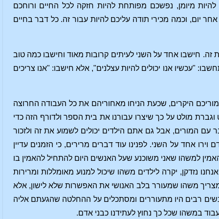
להיות מיומן, נפשכם מפותחת להיות חזקה לכל החיים ורוחכם
חר יום, וכמה מכירי תודה עליכם להיות עבור זה. כל דבר בחיים
 זה. חישבו אחד על השני לעיתים קרובות מאוד וחישבו כמה טוב
ו: "עכשיו אנו יכולים להיות עצלנים", אלא חישבו: "אנו צריכים
 למוריכם היקרים, שכעת הניחו מאחוריהם את כל העבודה החרוצה
ט וגברת מולט על כך שיצרו עבורנו את בית הספר ולדורף הזה כדי
 עם המורים, אבל גם אתם הילדים יכולים לשמוע את זה ולזכור
וירו אחד על השני. לפנינו עוד דברים מרירים, כי הזמנים עדיין
האמין למשהו שאני משוכנע שעל האנשים היום להתחיל להאמין בו
אנחנו נזדקן, יקרה לילדים משהו שיכול למנוע מאומללות ומרירות
 מצריך משהו שמעורר בלב האנושי את האפשרות שלא לישון, אלא
 אנשים רבים היו מתעוררים ומסתכלים על ההחלטה שהגעתם אליה
בוד במשהו שכל כך נחוץ לעתידנו כבני אדם.