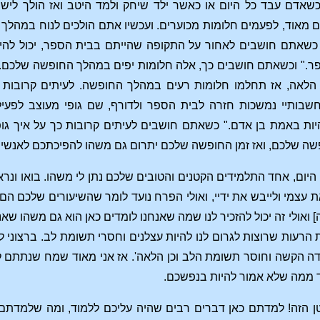
שאדם עבד כל היום או כאשר ילד שיחק ולמד היטב ואז הולך לישון
 מאוד, לפעמים חלומות מכוערים. ועכשיו אתם הולכים לנוח במהלך ה
 כשאתם חושבים לאחור על התקופה שהייתם בבית הספר, יכול להיו
ר." וכשאתם חושבים כך, אלה חלומות יפים במהלך החופשה שלכם. ו
 הלאה, אז תחלמו חלומות רעים במהלך החופשה. לעיתים קרובות
חשבותיי נמשכות חזרה לבית הספר ולדורף, שם גופי מעוצב לפעי
ת באמת בן אדם." כשאתם חושבים לעיתים קרובות כך על איך גו
ה שלכם, ואז זמן החופשה שלכם יתרום גם משהו להפיכתכם לאנשים 
היום, אחד התלמידים הקטנים והטובים שלכם נתן לי משהו. בואו ונרא
ת עצמי ולייבש את ידיי, ואולי הפרח נועד לומר שהשיעורים שלכם הם
ואולי זה יכול להזכיר לנו שמה שאנחנו לומדים כאן הוא גם משהו שא
רעות שרוצות לגרום לנו להיות עצלנים וחסרי תשומת לב. ברצוני 
דה הקשה וחוסר תשומת הלב וכן הלאה'. אז אני מאוד שמח שנתתם ל
 ממה שלא אמור להיות בנפשכם.
ן הזה! למדתם כאן דברים רבים שהיה עליכם ללמוד, ומה שלמדת