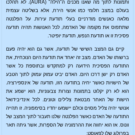
ותמונות לתוך מה שאנו מכנים ה"הילה" (AURA). לא תהלכו
בעולם במצב חלומי כמו אנשי הירח, אלא בשליטה עצמית
מלאה כאנשים מודרניים בעלי תודעת עירות. על הפלנטה
שתתפוס את מקומה של האדמה, לכל האנושות תהיה תודעה
פסיכית זו או תודעת הנפש, תודעת יופיטר.
קיים גם המצב השישי של תודעה, אשר גם הוא יהיה פעם
ברשותו של האדם. מצב זה יאחד את תודעת היום הנוכחית, את
התודעה הפסיכית הידועה רק למתקדש ובתוספת כל אשר
האדם רק ישן דרכו היום. האדם יביט עמוק עמוק לתוך הטבע
של הישויות כאשר יחיה בתודעה הזו, תודעה של אינספירציה.
הוא לא רק יקלוט בתמונות וצורות צבעוניות, הוא ישמע את
הישות של האחר מבטאת צלילים וטונים. לכל אינדיבידואל
אנושי יהיה צליל מסוים וכולם יישמעו יחדיו בסימפוניה. זו תהייה
התודעה של האדם כאשר הפלנטה שלנו תעבור לתוך המצב של
וונוס. אז הוא יחווה את ההרמוניה של הספֵרות, אשר גיתה תאר
בפרולוג שלו לפאוסט: