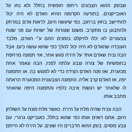
שבזמן ההוא הצבעים ריחפו חופשית בחלל ולא נחו על
האובייקטים. בתודעה הקדומה ההיא האדם לא היה יכול
להתיישב בחוץ ברחוב, כפי שיעשה היום, לראות אדם במרחק
ולהתבונן בו מתקרב. משום שצורות של ישויות עם פני שטח
צבעוניים לא יכלו להיקלט בזמנים ההם ע"י האדם, מלבד
העובדה שהאדם לא היה יכול להלך כפי שהוא עושה כיום. אבל
הבה נניח שאדם אחד על הירח פגש אחר, אזי תמונה מרחפת
בחופשיות של צורה וצבע עלתה לפניו. הבה ונאמר אחת
מכוערת, ואז פנה האדם הצידה כדי לא לפגוש בה. או התמונה
יפה, אז האדם קרב אליה. התמונה הצבעונית המכוערת הראתה
לו שלאחר יש רגשות איבה כלפיו והתמונה היפה שהאחר
מחבב אותו.
הבה ונניח שהיה מלח על הירח. כאשר מלח מונח על השולחן
היום, אתם רואים אותו כפי שהוא בחלל, כאובייקט גרגרי, עם
צבע מסוים. בזמן ההוא הדברים היו שונים. על הירח לא הייתם