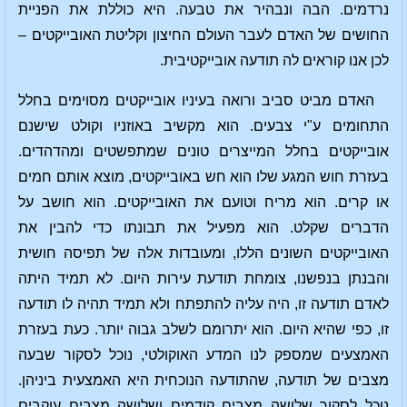
נרדמים. הבה ונבהיר את טבעה. היא כוללת את הפניית
החושים של האדם לעבר העולם החיצון וקליטת האובייקטים –
לכן אנו קוראים לה תודעה אובייקטיבית.
האדם מביט סביב ורואה בעיניו אובייקטים מסוימים בחלל
התחומים ע"י צבעים. הוא מקשיב באוזניו וקולט שישנם
אובייקטים בחלל המייצרים טונים שמתפשטים ומהדהדים.
בעזרת חוש המגע שלו הוא חש באובייקטים, מוצא אותם חמים
או קרים. הוא מריח וטועם את האובייקטים. הוא חושב על
הדברים שקלט. הוא מפעיל את תבונתו כדי להבין את
האובייקטים השונים הללו, ומעובדות אלה של תפיסה חושית
והבנתן בנפשנו, צומחת תודעת עירות היום. לא תמיד היתה
לאדם תודעה זו, היה עליה להתפתח ולא תמיד תהיה לו תודעה
זו, כפי שהיא היום. הוא יתרומם לשלב גבוה יותר. כעת בעזרת
האמצעים שמספק לנו המדע האוקולטי, נוכל לסקור שבעה
מצבים של תודעה, שהתודעה הנוכחית היא האמצעית ביניהן.
נוכל לסקור שלושה מצבים קודמים ושלושה מצבים עוקבים