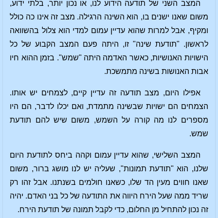
המצב השני של תודעה הידוע לנו, או נכון יותר, בלתי ידוע,
משום שאנו ישנים בו, הוא השינה הרגילה. מצב זה אינו כה כולל
ומקיף, אבל למרות שהוא עדיין עמום למדי הוא צלול בהשוואה
לראשון. "תודעת שינה" זו, היתה פעם המצב הקבוע של כל
הישויות האנושיות, כאשר האדמה היתה "שמש". בזמן ההוא חיו
אבות האנושות בשינה מתמשכת.
אפילו היום, מצב תודעה זה עדיין קיים, לצמחים יש אותו.
הצמחים הם ישויות שבשינה מתמדת, ואם יכלו לדבר, הם היו
מספרים לנו מה קורה על השמש, משום שיש להם תודעת
שמש.
המצב השלישי, שהוא עדיין עמום וקהה ביחס לתודעת היום
שלנו, הוא "תודעת תמונות", שעליה יש לנו מושג ברור, משום
שאנו חווים מעין הד שלו, כשאנו חולמים בשנתנו. אבל זהו רק
שריד ממה שעל הירח היווה את התודעה של כל בני האדם. יהיה
זה נכון להתחיל מן החלום, כדי לקבל תמונה של תודעת הירח.