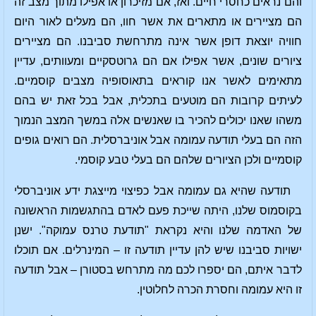
והם נראים כחסרי חיים. ואז, אם מזיכרון או אפילו מתוך מצב זה
הם מציירים או מתארים את אשר חוו, הם מעלים לאור היום
חוויה יוצאת דופן אשר אינה מתרחשת סביבנו. הם מציירים
ציורים שונים, אשר אפילו אם הם גרוטסקיים ומעוותים, עדיין
מתאימים לאשר אנו קוראים בתאוסופיה מצבים קוסמיים.
לעיתים קרובות הם מוטעים בתכלית, אבל בכל זאת יש בהם
משהו שאנו יכולים להכיר בו שאנשים אלה במשך המצב הנמוך
הזה הם בעלי תודעה עמומה אבל אוניברסלית. הם רואים גופים
קוסמיים ולכן הציורים שלהם הם בעלי טבע קוסמי.
תודעה שהיא גם עמומה אבל כפיצוי מייצגת ידע אוניברסלי
בקוסמוס שלנו, היתה שייכת פעם לאדם בהתגשמות הראשונה
של האדמה שלנו והיא נקראת "תודעת טרנס עמוקה". ישנן
ישויות סביבנו שיש להן עדיין תודעה זו – המינרלים. אם תוכלו
לדבר איתם, הם יספרו לכם מה מתרחש בסטורן – אבל תודעה
זו היא עמומה וחסרת הכרה לחלוטין.