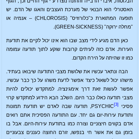
הבלוטות, איברי הרבייה וההזנה נוצרו ע"י גוף החיים וכך, הגוף
האסטרלי הוא הבנאי של מערכת העצבים והאגו של הדם. יש
תופעה המתוארת כ"כלורוזיס" (CHLOROSIS) – אנמיה או
"מחלה ירוקה" (GREEN-SICKNESS).
כאן הדם מגיע לידי מצב שבו הוא אינו יכול לקיים את תודעת
העירות. אדם כזה לעיתים קרובות שוקע לתוך תודעה עמומה
כמו זו שהיתה על הירח הקדום.
הבה ונתאר עכשיו את שלושת מצבי התודעה שיבואו בעתיד.
מישהו יכול לשאול כיצד אפשר לדעת משהו על כך כבר עכשיו.
אפשר לעשות זאת דרך אימגינציה. למתקדש יכולים להיות
מצבי תודעה כאלו כבר היום. השלב הבא הידוע למתקדש קרוי
[3]
פסיכי PSYCHIC
, תודעה שבה לאדם יש תודעת תמונות
ותודעת עירות-יום גם יחד. עם התודעה הפסיכית אתם רואים
אדם בקווים חיצוניים וצורה כמו בתודעת עירות-היום. אבל בו
בזמן גם את אשר חי בנפשו, זורם החוצה כעננים צבעוניים