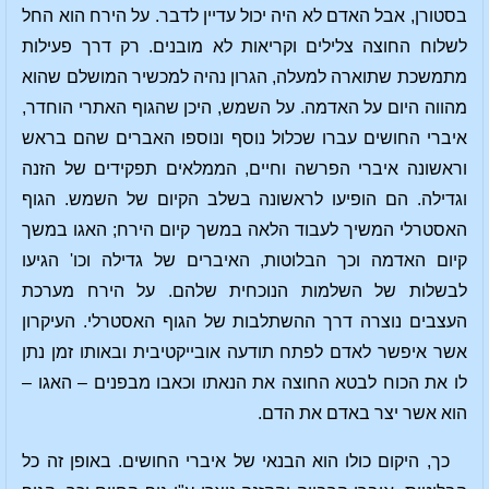
בסטורן, אבל האדם לא היה יכול עדיין לדבר. על הירח הוא החל
לשלוח החוצה צלילים וקריאות לא מובנים. רק דרך פעילות
מתמשכת שתוארה למעלה, הגרון נהיה למכשיר המושלם שהוא
מהווה היום על האדמה. על השמש, היכן שהגוף האתרי הוחדר,
איברי החושים עברו שכלול נוסף ונוספו האברים שהם בראש
וראשונה איברי הפרשה וחיים, הממלאים תפקידים של הזנה
וגדילה. הם הופיעו לראשונה בשלב הקיום של השמש. הגוף
האסטרלי המשיך לעבוד הלאה במשך קיום הירח; האגו במשך
קיום האדמה וכך הבלוטות, האיברים של גדילה וכו' הגיעו
לבשלות של השלמות הנוכחית שלהם. על הירח מערכת
העצבים נוצרה דרך ההשתלבות של הגוף האסטרלי. העיקרון
אשר איפשר לאדם לפתח תודעה אובייקטיבית ובאותו זמן נתן
לו את הכוח לבטא החוצה את הנאתו וכאבו מבפנים – האגו –
הוא אשר יצר באדם את הדם.
כך, היקום כולו הוא הבנאי של איברי החושים. באופן זה כל