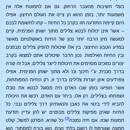
בעלי חשיבות מהעבר הרחוק. גם אם לתמונות אלה אין
משמעות יותר, בזמן ההוא הן ציינו את העולם החיצון. אפילו
היום קיימת התודעה הזו בקרב כל החיות – קחו לתשומת לבכם
– אשר אינן יכולות לבטא צלילים מתוך ישותן הפנימית. קיים
למעשה מיון הרבה יותר נכון של החיות באוקולטיזם מאשר
במדע הטבע החיצוני, בין אלו שיכולות להפיק צלילים מבפנים
ובין החיות האילמות. נכון הדבר שיכולים אתם למצוא בקרב
יצורים נמוכים מסוימים את היכולות לייצר צלילים, אבל זה קורה
בדרך מכנית, ע"י חיכוך וכו' ולא מתוך ישותן הפנימית. אפילו
צפרדעים אינן יוצרות צלילים בדרך זו, רק החיות המפותחות,
אשר הופיעו בזמן שבו האדם היה מסוגל לבטא את סבלו
ושמחתו בצלילים, רק אלו, ביחד עם האדם, רכשו את היכולת
להביא לידי ביטוי את כאבן והנאותיהן דרך צלילים ובכי. כל
החיות שאינן מפיקות צלילים מבפנים יש להן עדיין תודעת
[2]
תמונות שכזו. אם חיה נמוכה
כל שהיא, הסרטן למשל, קולט
תמונה שגורמת לו רושם בלתי נעים, הוא בורח למסתור; הוא