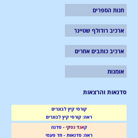
חנות הספרים
ארכיב רודולף שטיינר
ארכיב כותבים אחרים
אומנות
סדנאות והרצאות
קורסי קיץ לבוגרים
ראה: קורסי קיץ לבוגרים
ק
א
נ
ד
י
נ
ס
ק
י
- סדנה
ראה: סדנאות - חד פעמי