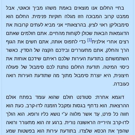
בחיי החלום אנו מוצאים באמת משהו מביך וכאוטי, אבל
ממבט קרוב המבוכה הזו מגלה חוקיות פנימית. החלום הוא
סימבוליקן ראוי לציון. בהרצאותיי אני מביא לעתים קרובות את
הדוגמאות הבאות שכולן לקוחות מהחיים. אתם חולמים שאתם
[1]
רצים אחרי אילנית
כדי לתפוס אותה, אתם חשים את הגוף
הרך והחלק, אתם מתעוררים ובידכם הקצה של הסדין. כאשר
השתמשתם בתודעת העירות שלכם ראיתם שידכם אוחזת את
כיסוי המיטה. תודעת החלום נותנת לכם סימבול של פעולה
חיצונית, היא יוצרת סימבול מתוך מה שתודעת העירות רואה
כעובדה.
דוגמא אחרת: סטודנט חולם שהוא עומד בפתח אולם
ההרצאות. הוא נדחף בגסות ומקבל הזמנה לדו-קרב. כעת הוא
חווה כל פרט, עֵד אשר מלווה ע"י נושא כליו ורופא. הוא הולך
לדו-קרב והירייה הראשונה נורית. ברגע זה הוא מתעורר ורואה
שהפך את הכסא שלצדו. בתודעת עירות הוא בפשטות שמע