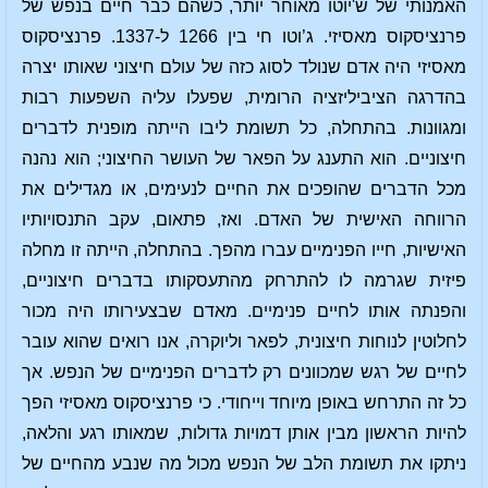
האמנותי של ש'יוטו מאוחר יותר, כשהם כבר חיים בנפש של
פרנציסקוס מאסיזי. ג’וטו חי בין 1266 ל-1337. פרנציסקוס
מאסיזי היה אדם שנולד לסוג כזה של עולם חיצוני שאותו יצרה
בהדרגה הציביליזציה הרומית, שפעלו עליה השפעות רבות
ומגוונות. בהתחלה, כל תשומת ליבו הייתה מופנית לדברים
חיצוניים. הוא התענג על הפאר של העושר החיצוני; הוא נהנה
מכל הדברים שהופכים את החיים לנעימים, או מגדילים את
הרווחה האישית של האדם. ואז, פתאום, עקב התנסויותיו
האישיות, חייו הפנימיים עברו מהפך. בהתחלה, הייתה זו מחלה
פיזית שגרמה לו להתרחק מהתעסקותו בדברים חיצוניים,
והפנתה אותו לחיים פנימיים. מאדם שבצעירותו היה מכור
לחלוטין לנוחות חיצונית, לפאר וליוקרה, אנו רואים שהוא עובר
לחיים של רגש שמכוונים רק לדברים הפנימיים של הנפש. אך
כל זה התרחש באופן מיוחד וייחודי. כי פרנציסקוס מאסיזי הפך
להיות הראשון מבין אותן דמויות גדולות, שמאותו רגע והלאה,
ניתקו את תשומת הלב של הנפש מכול מה שנבע מהחיים של