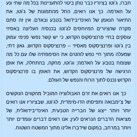
חברו, ג’וטו בציוריו כבר נותן ביטוי להתעניינות בכל מה שחי ונע
על האדמה. כך אנו רואים, החל מהתמונות של ג’וטו, את
התיאור הנאמן של האינדיבידואל בטבע ובאדם. אין זה סתם
מקרה שהציורים המיוחסים לג’וטו בכנסיה העליונה באסיזי
עוסקים בחיי פרנציסקוס הקדוש, כי יש קשר נפשי פנימי עמוק
בין ג’וטו ופרנציסקוס מאסיזי – פרנציסקוס הקדוש, גאון דתי,
שמעלה מתוך חיי נפש לוהטים את הסימפתיה שלו עם כל מה
שצומח בטבע על האדמה; וג’וטו, מחקה, בהתחלה, את אופן
הרגישה של פרנציסקוס הקדוש, את האופן בו פרנציסקוס
הקדוש נכנס לתוך הרוח והנפש של העולם.
כך אנו רואים את זרם האבולוציה המוביל מהקווים הנוקשים
של צ'ימבואה ותפיסתו הדו-מימדית, לג’וטו, שבציוריו אנו רואים
יותר ויותר ייצוג של הברייה הטבעית, האינדיבידואלית, של
מציאות הדברים הנראים לעין; אנו רואים דברים עומדים יותר
ויותר במרחב, במקום שידברו אלינו מתוך המשטח השטוח.