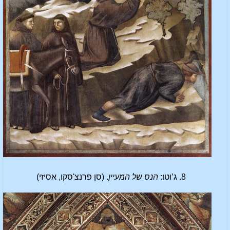
8. ג’וטו:
הנס של המעיין
. (סן פרנצ'סקו, אסיזי)