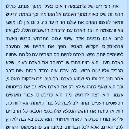
את הציורים של צ'ימבואה רואים כאילו מתוך עננים, כאילו
הדמויות שלו באות מתוך העננים אל האדמה. וכך באמת הרגיש
ותיאר לעצמו האדם את עולם הרוח עד כה. כיום אין לנו מושג
באיזו עוצמה חיו בני האדם עם הדברים הנשגבים הללו. לכן, אנו
לרוב איננו מבינים איזה שינוי עצום התרחש ברגש כאשר
פרנציסקוס הקדוש מאסיזי הפך את החיים של המערב
לפנימיים יותר. נפשו רצתה לחיות בסימפתיה עם כל מה שחווה
האדם העני. הוא רצה להרגיש במיוחד את האדם בעוני, שלא
מכביד עליו שום רכוש, ולכן ערכו אינו נמדד בזכות שום דבר
אחר חוץ מהיותו מי שהוא כאדם. כך היה פרנציסקוס מאסיזי;
וכך הוא שאף להרגיש לא רק את האדם אלא גם את כריסטוס
עצמו. הוא רצה להרגיש מה הוא כריסטוס עבור האנשים
הפשוטים העניים. מתוך לב ליבה של נצרות אותה הוא חווה כך,
הוא אז פיתח את הרגש הנפלא שלו כלפי הטבע. כל הדברים
עלי אדמות הפכו להיות אחיו ואחיותיו; הוא נכנס באהבה לא רק
ללב האדם, אלא לכל הבריות. במובן זה, פרנציסקוס הקדוש