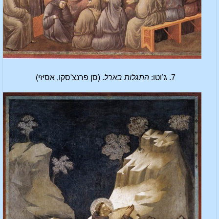
7. ג’וטו:
התגלות בארל
. (סן פרנצ'סקו, אסיזי)