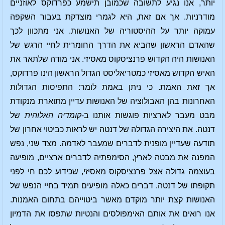
יותר, אנו נגיע לתשובה שכמובן תישמע כפרדוקס לאוזניים
מודרניות. אך אם זאת, היא לגמרי מוצדקת בעבור השקפה
עמוקה יותר על ההיסטוריה של האנושות. אני מתכוון לכך
שהאדם הראשון שהביא את הדרך החומרית לחיי הרגש של
האנושות היה הקדוש פרנציסקוס מאסיזי. אני מודה שלתאר את
האיש הקדוש מאסיזי כמטריאליסט הגדול הראשון הינו פרדוקס,
אך זאת האמת. כי ניתן באמת לומר: התפיסות הגדולות
האחרונות בהן האבולוציה של האנושות עדיין מתוארת מנקודת
מבט מעבר לארציות פוגשות אותנו ב-
קומדיה האלוהית
של
דנטה. את היצירה הגדולה של דנטה יש לראות כביטוי אחרון של
תודעה שעדיין מופנית לדברים שמעבר לאדמה. מצד שני, נפש
המפנה את מבטה לארץ, הסימפתיה לדברים ארציים, מופיעה
בעוצמה גדולה אצל פרנציסקוס מאסיזי, שכידוע לכם חי לפני
תקופתו של דנטה. דברים כאלה מופיעים תמיד בחיי הנפש של
האנושות קצת יותר מוקדם מאשר ביטוייהם בתחום האמנות.
אנו רואים את אותם האימפולסים והנטיות שתפסו את הדמיון