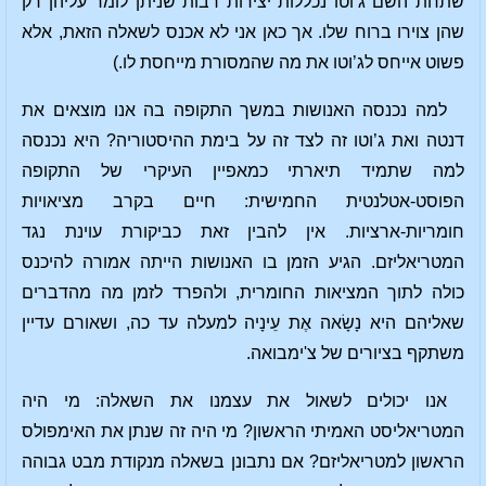
שתחת השם ג’וטו נכללות יצירות רבות שניתן לומר עליהן רק
שהן צוירו ברוח שלו. אך כאן אני לא אכנס לשאלה הזאת, אלא
פשוט אייחס לג’וטו את מה שהמסורת מייחסת לו.)
למה נכנסה האנושות במשך התקופה בה אנו מוצאים את
דנטה ואת ג’וטו זה לצד זה על בימת ההיסטוריה? היא נכנסה
למה שתמיד תיארתי כמאפיין העיקרי של התקופה
הפוסט-אטלנטית החמישית: חיים בקרב מציאויות
חומריות-ארציות. אין להבין זאת כביקורת עוינת נגד
המטריאליזם. הגיע הזמן בו האנושות הייתה אמורה להיכנס
כולה לתוך המציאות החומרית, ולהפרד לזמן מה מהדברים
שאליהם היא נָשָׂאה אֶת עֵינָיה למעלה עד כה, ושאורם עדיין
משתקף בציורים של צ'ימבואה.
אנו יכולים לשאול את עצמנו את השאלה: מי היה
המטריאליסט האמיתי הראשון? מי היה זה שנתן את האימפולס
הראשון למטריאליזם? אם נתבונן בשאלה מנקודת מבט גבוהה