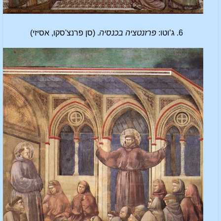
6. ג’וטו:
פרזנטציה בכנסיה
. (סן פרנצ'סקו, אסיזי)