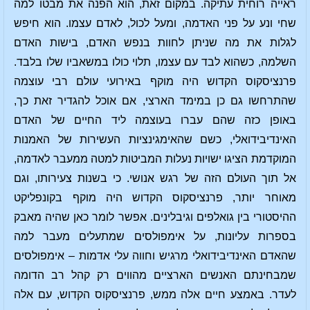
ראייה רוחית עתיקה. במקום זאת, הוא הפנה את מבטו למה
שחי ונע על פני האדמה, ומעל לכול, לאדם עצמו. הוא חיפש
לגלות את מה שניתן לחוות בנפש האדם, בישות האדם
השלמה, כשהוא לבד עם עצמו, תלוי כולו במשאביו שלו בלבד.
פרנציסקוס הקדוש היה מוקף באירועי עולם רבי עוצמה
שהתרחשו גם כן במימד הארצי, אם אוכל להגדיר זאת כך,
באופן כזה שהם עברו בעוצמה ליד החיים של האדם
האינדיבידואלי, כשם שהאימגינציות העשירות של האמנות
המוקדמת הציגו ישויות נעלות המביטות למטה ממעבר לאדמה,
אל תוך העולם הזה של רגש אנושי. כי בשנות צעירותו, וגם
מאוחר יותר, פרנציסקוס הקדוש היה מוקף בקונפליקט
ההיסטורי בין גואלפים וגיבלינים. אפשר לומר כאן שהיה מאבק
בספרות עליונות, על אימפולסים שמתעלים מעבר למה
שהאדם האינדיבידואלי מרגיש וחווה עלי אדמות – אימפולסים
שמבחינתם האנשים הארציים מהווים רק קהל רב הדומה
לעדר. באמצע חיים אלה ממש, פרנציסקוס הקדוש, עם אלה