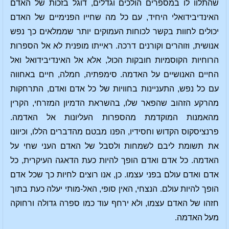
שהתלוו לו במספרים הולכים וגדלים, דוגל בזכות של האדם
האינדיבידואלי היחיד, עם כל מה שחייו הפנימיים של האדם
יכולים לחוות בקשר לכוחות העמוקים יותר שממלאים כך נפש
אנושית, וזוהרים וקורנים דרכה. ראייתו מופנית לא אל הספרות
הרוחיות הקוסמיות חובקות הכול, אלא אל האינדיבידואל ואל
החיים האנושיים על האדמה. סימפתיה, חמלה, חיים באחווה
עם כל נפש, התעניינות בחוויות של כל אדם ואדם, התרחקות
מהרקע הזהוב שהפאר שלו, בהשראת הדמיון המזרחי, הקרין
מהאמנות המוקדמת מהספרות העליונות אל האדמה.
פרנציסקוס הקדוש וחסידיו, הפנו מבטם מהדברים הללו, וכיוונו
את תשומת ליבם לשמחות ולסבל של האדם העני שחי על
האדמה. כל אדם ואדם הופך להיות כעת הדאגה העיקרית, כל
אדם ואדם עולם בפני עצמו. כן, אנו רוצים לחיות כך שכל אדם
הופך להיות עולם. הנצחי, האין סופי, האל-מותי יעלה כעת בתוך
חזהו של האדם עצמו, ולא ירחף עוד כמו ספרה גדולה ורחוקה
מעל האדמה.