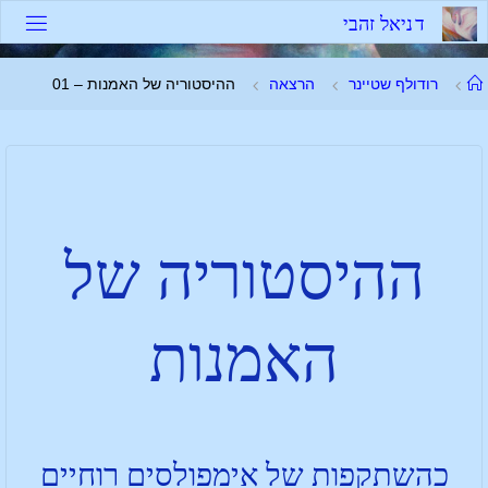
ד
נ
י
א
ל
ז
ה
ב
י
רודולף שטיינר
הרצאה
ההיסטוריה של האמנות – 01
ההיסטוריה של
האמנות
כהשתקפות של אימפולסים רוחיים