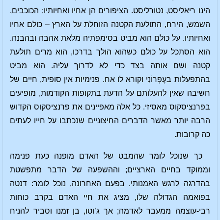
הינו ריאליסט, נטורליסט. הציפורים הן אחיו ואחיותיו; הכוכבים,
השמש, הירח, התולעת הקטנה הזוחלת על הארץ – כולם אחיו
ואחיותיו. על כולם הוא מביט בסימפתיה מלאת אהבה ובהבנה.
הוא הסתכל על כולם כשהוא הולך בדרכו, הוא מרים תולעת
קטנה ושם אותה בצד כדי לא לדרוך עליה. הוא מביט
בהתפעלות בעֶפְרוֹנִי וקורא לו אח. פנימיות אין סופית, חיים של
חשיבה שאין להעלותם על הדעת בתקופות הקודמות, מופיעים
בפרנציסקוס מאסיזי. כל אלה מאפיינים את פרנציסקוס הקדוש
הרבה יותר מאשר הדברים החיצוניים שנכתבו על חייו לעתים
כה קרובות.
כך שנוכל לומר שהמבט של האדם מופנה כעת פנימה
וממוקד בחיים הארציים; וההשפעה של הדבר מתפשטת
בהדרגה לרגש האמנותי. בפעם האחרונה, נוכל לומר: דנטה
בפואמה הגדולה שלו, מציג את חיי האדם בקרב כוחות
רבי-עוצמה ממעבר לאדמה; אך ג’וטו, בן זמנו וסביר להניח