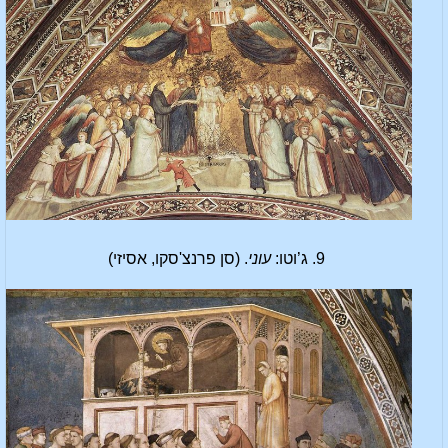
9. ג’וטו:
עוני
. (סן פרנצ'סקו, אסיזי)