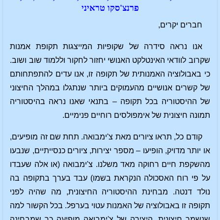
פרנצ'סקו טראיני
חברים יקרים,
אנו נראה סידרה של שקופיות המייצגות תקופת אמנות
שקרוב לוודאי האינטלקט האנושי יחזור לחקור וללמוד שוב ושוב.
כי באבולוציה האמנותית של תקופה זו, אנו עדים להתפתחותם
של קשרים אנושיים מהעמוקים ביותר שנתגלו במהלך החיצוני
של ההיסטוריה בכל תקופה – בתנאי שאנו נראה בהיסטוריה
תמונה חיצונית של אימפולסים רוחיים פנימיים.
קודם כל, תראו ציורים מאת צ'ימבואה. תחת שם זה מופיעים,
או יותר מדויק, הופיעו – מספר יצירות, ציורים כנסייתיים, שנבעו
מהשקפת חיים רחוקה מאד משלנו. צ'ימבואה (או אלה שעבדו
על פי רוח האסכולה הנקראת בשמו) עבד בערך בתקופה בה
נולד דנטה. מבחינת ההיסטוריה החיצונית, מה שהיה לפני
תקופה זו באבולוציה של האמנות עטוי בערפל. בכל הקשור למה
שנשמר חיצונית, היצירה של צ'ימבואה מופיעה כך שמבחינה