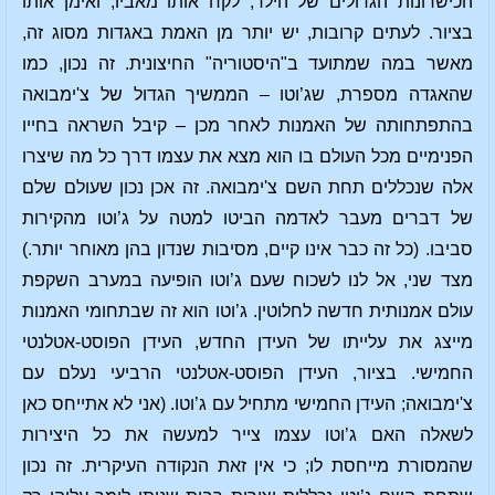
הכישרונות הגדולים של הילד, לקח אותו מאביו, ואימן אותו
בציור. לעתים קרובות, יש יותר מן האמת באגדות מסוג זה,
מאשר במה שמתועד ב"היסטוריה" החיצונית. זה נכון, כמו
שהאגדה מספרת, שג’וטו – הממשיך הגדול של צ'ימבואה
בהתפתחותה של האמנות לאחר מכן – קיבל השראה בחייו
הפנימיים מכל העולם בו הוא מצא את עצמו דרך כל מה שיצרו
אלה שנכללים תחת השם צ'ימבואה. זה אכן נכון שעולם שלם
של דברים מעבר לאדמה הביטו למטה על ג’וטו מהקירות
סביבו. (כל זה כבר אינו קיים, מסיבות שנדון בהן מאוחר יותר.)
מצד שני, אל לנו לשכוח שעם ג’וטו הופיעה במערב השקפת
עולם אמנותית חדשה לחלוטין. ג’וטו הוא זה שבתחומי האמנות
מייצג את עלייתו של העידן החדש, העידן הפוסט-אטלנטי
החמישי. בציור, העידן הפוסט-אטלנטי הרביעי נעלם עם
צ'ימבואה; העידן החמישי מתחיל עם ג’וטו. (אני לא אתייחס כאן
לשאלה האם ג’וטו עצמו צייר למעשה את כל היצירות
שהמסורת מייחסת לו; כי אין זאת הנקודה העיקרית. זה נכון