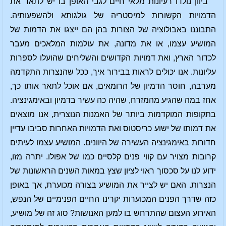
ביוון נולדו רעיונות מלאי חיים לגבי האופן בו יש לתאר את
הדמויות הקשורות למיסטריה של גולגותא ולהשפעותיה.
התבוננו באבולוציה של הצורות בהן הם ייצגו את הדמות של
המושיע עצמו, או את מדונה, את עולמות המלאכים מעבר
לכדור הארץ, ואת דמויות הקדושים והשליחים שהועלו לספרות
עליונות. אנו יכולים לראות בבירור איך, ככל שהנצרות התקדמה
מערבה, חוסר הדמיון של הרומאים, אם אוכל לתאר אותו כך,
אחז במה שהגיע מהמזרח, שהיה כה עשיר בדמיון ובאימגינציה.
בתקופות המוקדמות ביותר של האמנות הנוצרית, אנו מוצאים
את דמותו של ישוע כריסטוס ואת הדמויות האחרות סביבו עדיין
חדורות באימגינציה העשירה של היוונים. המושיע עצמו לעיתים
קרובות מצויר עם קווי פנים קלסיים כמו של אפולו. יתרה מזו,
ידוע לנו על סכסוך ראוי לציון שצץ במאות השנים הראשונות של
הנצרות. האם יש לצייר את המושיע בצורה מכוערת, אך באופן
כזה שדרך הפנים המכוערות יקרינו החיים הפנימיים של הנפש,
האירוע העצום שהתרחש בו למען האנושות? סוג זה של מושיע,