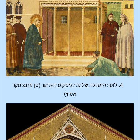
4. ג’וטו:
התהילה של פרנציסקוס הקדוש
. (סן פרנצ'סקו,
אסיזי)