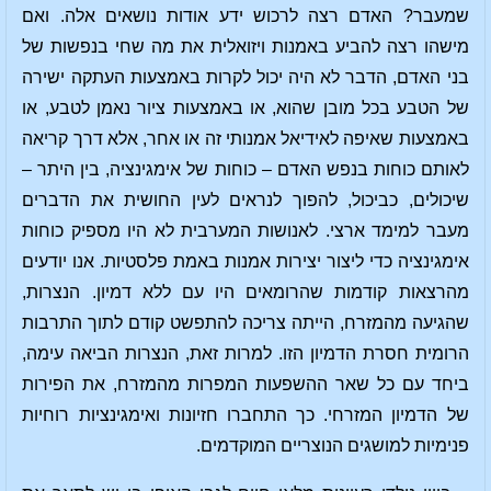
שמעבר? האדם רצה לרכוש ידע אודות נושאים אלה. ואם
מישהו רצה להביע באמנות ויזואלית את מה שחי בנפשות של
בני האדם, הדבר לא היה יכול לקרות באמצעות העתקה ישירה
של הטבע בכל מובן שהוא, או באמצעות ציור נאמן לטבע, או
באמצעות שאיפה לאידיאל אמנותי זה או אחר, אלא דרך קריאה
לאותם כוחות בנפש האדם – כוחות של אימגינציה, בין היתר –
שיכולים, כביכול, להפוך לנראים לעין החושית את הדברים
מעבר למימד ארצי. לאנושות המערבית לא היו מספיק כוחות
אימגינציה כדי ליצור יצירות אמנות באמת פלסטיות. אנו יודעים
מהרצאות קודמות שהרומאים היו עם ללא דמיון. הנצרות,
שהגיעה מהמזרח, הייתה צריכה להתפשט קודם לתוך התרבות
הרומית חסרת הדמיון הזו. למרות זאת, הנצרות הביאה עימה,
ביחד עם כל שאר ההשפעות המפרות מהמזרח, את הפירות
של הדמיון המזרחי. כך התחברו חזיונות ואימגינציות רוחיות
פנימיות למושגים הנוצריים המוקדמים.