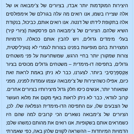
היצירות המוקדמות יותר אבדו, בציורים של צ'ימבואה או של
אלה שציירו בשמו, אנו רואים מה עלה בגורלם של אימפולסים
אלה בתקופת לידתו של דנטה. אנו רואים אותם, כביכול, בנקודת
השיא שלהם. הציורים של צ'ימבואה הם פרסקאות (ציורי קיר)
בעלי מימדים גדולים, ויש להבין אותם ככאלה. הדמויות
המצוירות בהם מופיעות בפנינו בצורות לגמרי לא נָטוּרָלִיסְטִית,
צורות שמקורן יותר בחיי הרגש, שמשתרעות על פני משטחים
גדולים, בתפיסה דו-מימדית – משטחים גדולים מכוסים בציור
אֶקְסְפְּרֶסִיבִי ביותר. לצערנו, כבר לא ניתן באמת לראות זאת
כיום, אפילו כשהיצירות של צ'ימבואה עצמו עומדות לפנינו, מפני
שמאוחר יותר, אנשים כיסו חלק גדול מיצירותיו בציורים אחרים.
קרוב לוודאי, כבר לא ניתן לראות באף מקום את מלוא העושר
של הצבעים שלו, עם התפיסה הדו-מימדית הנפלאה שלו. לכן,
הציורים של צ'ימבואה נשארים הכי קרובים למה שהם היו
כשמראים אותם בשקופיות. אנו רואים את מהותם כמשהו שלם;
הדמויות המיוחדות – ההשראה לקווים שלהן באה, כפי שאמרתי