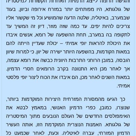
והגישה הדומה לייצוג הדמויות האחרות הקשורות למיסטריה
של גולגותא, היו מפותחים יותר במזרח אירופה וביוון, בעוד
שבמערב, באיטליה, שלטה הדעה שהמושיע וכל מי שקשור אליו
צריכים להיות יפים. עד כמה שזה מוזר, דיון זה המשיך עד
לתקופה בה במערב, תחת ההשפעה של רומא, אנשים איבדו
את היכולת להראות יופי אמיתי – יכולת שעדיין הייתה להם
במאות הקודמות, בהשפעה היותר ישירה של יוון. כי למרות שיוון
הובסה, במובן הרוחני התרבות היוונית כבשה את רומא עצמה,
אך לאחר מכן היא התנוונה בקרב הרומאים חסרי הדמיון.
במאות השנים לאחר מכן, הם איבדו את הכוח ליצור יופי פלסטי
אמיתי.
כך הגיעו מהמסורת המזרחית היצירות המוקדמות ביותר,
שנוצרו, כמובן, כפרי הדמיון האנושי, במאמץ לבטא את
האימפולסים החדשים של העולם הנובעים מתוך המיסטריה
של גולגותא. האמנות הנוצרית המוקדמת הזו, אותה העשיר
הדמיון המזרחי, עברה לאיטליה. וכעת, לאחר שכמעט כל