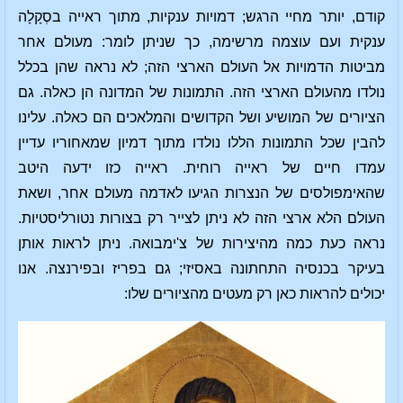
קודם, יותר מחיי הרגש; דמויות ענקיות, מתוך ראייה בסְקָלָה
ענקית ועם עוצמה מרשימה, כך שניתן לומר: מעולם אחר
מביטות הדמויות אל העולם הארצי הזה; לא נראה שהן בכלל
נולדו מהעולם הארצי הזה. התמונות של המדונה הן כאלה. גם
הציורים של המושיע ושל הקדושים והמלאכים הם כאלה. עלינו
להבין שכל התמונות הללו נולדו מתוך דמיון שמאחוריו עדיין
עמדו חיים של ראייה רוחית. ראייה כזו ידעה היטב
שהאימפולסים של הנצרות הגיעו לאדמה מעולם אחר, ושאת
העולם הלא ארצי הזה לא ניתן לצייר רק בצורות נטורליסטיות.
נראה כעת כמה מהיצירות של צ'ימבואה. ניתן לראות אותן
בעיקר בכנסיה התחתונה באסיזי; גם בפריז ובפירנצה. אנו
יכולים להראות כאן רק מעטים מהציורים שלו: