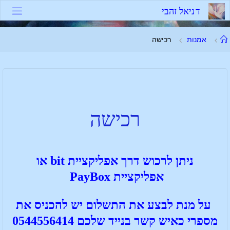
ד
נ
י
א
ל
ז
ה
ב
י
אמנות
רכישה
רכישה
ניתן לרכוש
דרך
אפליקציית bit או
אפליקציית PayBox
על מנת לבצע את התשלום יש להכניס את
מספרי כאיש קשר בנייד שלכם 0544556414