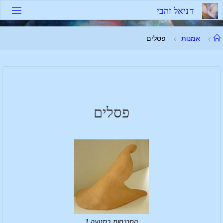
ד
נ
י
א
ל
ז
ה
ב
י
אמנות
פסלים
פסלים
התכנסות בתנועה 1