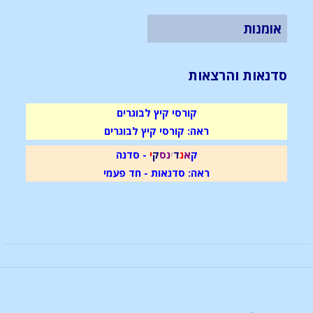
אומנות
סדנאות והרצאות
קורסי קיץ לבוגרים
ראה: קורסי קיץ לבוגרים
ק
א
נ
ד
י
נ
ס
ק
י
- סדנה
ראה: סדנאות - חד פעמי