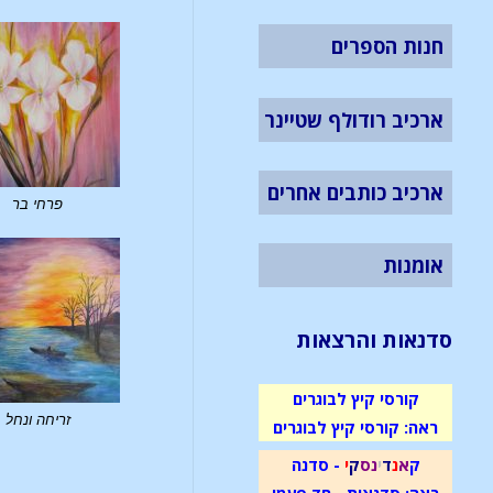
חנות הספרים
ארכיב רודולף שטיינר
ארכיב כותבים אחרים
פרחי בר
אומנות
סדנאות והרצאות
קורסי קיץ לבוגרים
זריחה ונחל
ראה: קורסי קיץ לבוגרים
ק
א
נ
ד
י
נ
ס
ק
י
- סדנה
ראה: סדנאות - חד פעמי