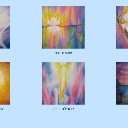
שושנת מים
הטבילה בירדן
שנ