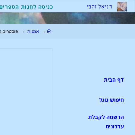
ד
נ
י
א
ל
ז
ה
ב
י
כניסה לחנות הספרים
אמנות
פוסטרים ק
דף הבית
חיפוש גוגל
הרשמה לקבלת
עדכונים