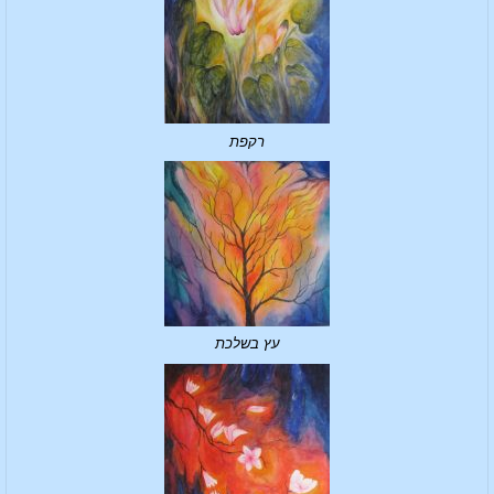
רקפת
עץ בשלכת