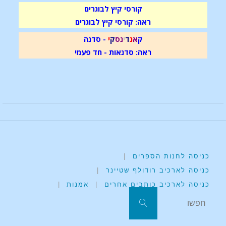
קורסי קיץ לבוגרים
ראה: קורסי קיץ לבוגרים
ק
א
נ
ד
י
נ
ס
ק
י
- סדנה
ראה: סדנאות - חד פעמי
כניסה לחנות הספרים
|
כניסה לארכיב רודולף שטיינר
|
כניסה לארכיב כותבים אחרים
|
אמנות
|