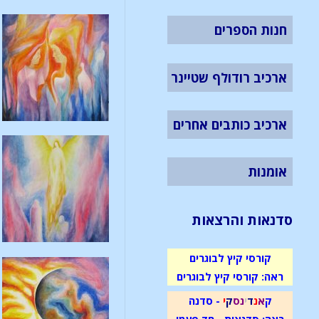
חנות הספרים
ארכיב רודולף שטיינר
ארכיב כותבים אחרים
אומנות
סדנאות והרצאות
קורסי קיץ לבוגרים
ראה: קורסי קיץ לבוגרים
ק
א
נ
ד
י
נ
ס
ק
י
- סדנה
ראה: סדנאות - חד פעמי