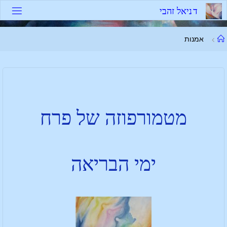
ד
נ
י
א
ל
ז
ה
ב
י
אמנות
מטמורפוזה של פרח
ימי הבריאה